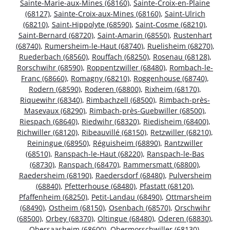
Sainte-Marie-aux-Mines (68160)
,
Sainte-Croix-en-Plaine
(68127)
,
Sainte-Croix-aux-Mines (68160)
,
Saint-Ulrich
(68210)
,
Saint-Hippolyte (68590)
,
Saint-Cosme (68210)
,
Saint-Bernard (68720)
,
Saint-Amarin (68550)
,
Rustenhart
(68740)
,
Rumersheim-le-Haut (68740)
,
Ruelisheim (68270)
,
Ruederbach (68560)
,
Rouffach (68250)
,
Rosenau (68128)
,
Rorschwihr (68590)
,
Roppentzwiller (68480)
,
Rombach-le-
Franc (68660)
,
Romagny (68210)
,
Roggenhouse (68740)
,
Rodern (68590)
,
Roderen (68800)
,
Rixheim (68170)
,
Riquewihr (68340)
,
Rimbachzell (68500)
,
Rimbach-près-
Masevaux (68290)
,
Rimbach-près-Guebwiller (68500)
,
Riespach (68640)
,
Riedwihr (68320)
,
Riedisheim (68400)
,
Richwiller (68120)
,
Ribeauvillé (68150)
,
Retzwiller (68210)
,
Reiningue (68950)
,
Réguisheim (68890)
,
Rantzwiller
(68510)
,
Ranspach-le-Haut (68220)
,
Ranspach-le-Bas
(68730)
,
Ranspach (68470)
,
Rammersmatt (68800)
,
Raedersheim (68190)
,
Raedersdorf (68480)
,
Pulversheim
(68840)
,
Pfetterhouse (68480)
,
Pfastatt (68120)
,
Pfaffenheim (68250)
,
Petit-Landau (68490)
,
Ottmarsheim
(68490)
,
Ostheim (68150)
,
Osenbach (68570)
,
Orschwihr
(68500)
,
Orbey (68370)
,
Oltingue (68480)
,
Oderen (68830)
,
Obersaasheim (68600)
,
Obermorschwiller (68130)
,