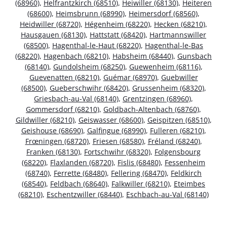
(68960)
,
Helfrantzkirch (68510)
,
Heiwiller (68130)
,
Heiteren
(68600)
,
Heimsbrunn (68990)
,
Heimersdorf (68560)
,
Heidwiller (68720)
,
Hégenheim (68220)
,
Hecken (68210)
,
Hausgauen (68130)
,
Hattstatt (68420)
,
Hartmannswiller
(68500)
,
Hagenthal-le-Haut (68220)
,
Hagenthal-le-Bas
(68220)
,
Hagenbach (68210)
,
Habsheim (68440)
,
Gunsbach
(68140)
,
Gundolsheim (68250)
,
Guewenheim (68116)
,
Guevenatten (68210)
,
Guémar (68970)
,
Guebwiller
(68500)
,
Gueberschwihr (68420)
,
Grussenheim (68320)
,
Griesbach-au-Val (68140)
,
Grentzingen (68960)
,
Gommersdorf (68210)
,
Goldbach-Altenbach (68760)
,
Gildwiller (68210)
,
Geiswasser (68600)
,
Geispitzen (68510)
,
Geishouse (68690)
,
Galfingue (68990)
,
Fulleren (68210)
,
Frœningen (68720)
,
Friesen (68580)
,
Fréland (68240)
,
Franken (68130)
,
Fortschwihr (68320)
,
Folgensbourg
(68220)
,
Flaxlanden (68720)
,
Fislis (68480)
,
Fessenheim
(68740)
,
Ferrette (68480)
,
Fellering (68470)
,
Feldkirch
(68540)
,
Feldbach (68640)
,
Falkwiller (68210)
,
Eteimbes
(68210)
,
Eschentzwiller (68440)
,
Eschbach-au-Val (68140)