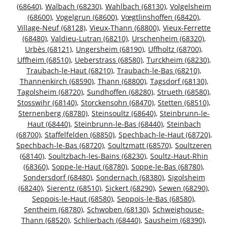
(68640)
,
Walbach (68230)
,
Wahlbach (68130)
,
Volgelsheim
(68600)
,
Vogelgrun (68600)
,
Vœgtlinshoffen (68420)
,
Village-Neuf (68128)
,
Vieux-Thann (68800)
,
Vieux-Ferrette
(68480)
,
Valdieu-Lutran (68210)
,
Urschenheim (68320)
,
Urbès (68121)
,
Ungersheim (68190)
,
Uffholtz (68700)
,
Uffheim (68510)
,
Ueberstrass (68580)
,
Turckheim (68230)
,
Traubach-le-Haut (68210)
,
Traubach-le-Bas (68210)
,
Thannenkirch (68590)
,
Thann (68800)
,
Tagsdorf (68130)
,
Tagolsheim (68720)
,
Sundhoffen (68280)
,
Strueth (68580)
,
Stosswihr (68140)
,
Storckensohn (68470)
,
Stetten (68510)
,
Sternenberg (68780)
,
Steinsoultz (68640)
,
Steinbrunn-le-
Haut (68440)
,
Steinbrunn-le-Bas (68440)
,
Steinbach
(68700)
,
Staffelfelden (68850)
,
Spechbach-le-Haut (68720)
,
Spechbach-le-Bas (68720)
,
Soultzmatt (68570)
,
Soultzeren
(68140)
,
Soultzbach-les-Bains (68230)
,
Soultz-Haut-Rhin
(68360)
,
Soppe-le-Haut (68780)
,
Soppe-le-Bas (68780)
,
Sondersdorf (68480)
,
Sondernach (68380)
,
Sigolsheim
(68240)
,
Sierentz (68510)
,
Sickert (68290)
,
Sewen (68290)
,
Seppois-le-Haut (68580)
,
Seppois-le-Bas (68580)
,
Sentheim (68780)
,
Schwoben (68130)
,
Schweighouse-
Thann (68520)
,
Schlierbach (68440)
,
Sausheim (68390)
,