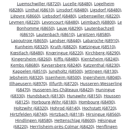
Luemschwiller (68720)
,
Lucelle (68480)
,
Logelheim
(68280)
,
Linthal (68610)
,
Linsdorf (68480)
,
Ligsdorf (68480)
,
Lièpvre (68660)
,
Liebsdorf (68480)
,
Liebenswiller (68220)
,
Leymen (68220)
,
Levoncourt (68480)
,
Leimbach (68800)
,
Le
Bonhomme (68650)
,
Lauw (68290)
,
Lautenbachzell
(68610)
,
Lautenbach (68610)
,
Largitzen (68580)
,
Lapoutroie (68650)
,
Landser (68440)
,
Labaroche (68910)
,
Kunheim (68320)
,
Kruth (68820)
,
Kœtzingue (68510)
,
Kœstlach (68480)
,
Knœringue (68220)
,
Kirchberg (68290)
,
Kingersheim (68260)
,
Kiffis (68480)
,
Kientzheim (68240)
,
Kembs (68680)
,
Kaysersberg (68240)
,
Katzenthal (68230)
,
Kappelen (68510)
,
Jungholtz (68500)
,
Jettingen (68130)
,
Jebsheim (68320)
,
Issenheim (68500)
,
Ingersheim (68040)
,
Illhaeusern (68970)
,
Illfurth (68720)
,
Husseren-Wesserling
(68470)
,
Husseren-les-Châteaux (68420)
,
Huningue
(68330)
,
Hundsbach (68130)
,
Hunawihr (68150)
,
Houssen
(68125)
,
Horbourg-Wihr (68180)
,
Hombourg (68490)
,
Holtzwihr (68320)
,
Hohrod (68140)
,
Hochstatt (68720)
,
Hirtzfelden (68740)
,
Hirtzbach (68118)
,
Hirsingue (68560)
,
Hindlingen (68580)
,
Hettenschlag (68600)
,
Hésingue
(68220)
,
Herrlisheim-près-Colmar (68420)
,
Henflingen