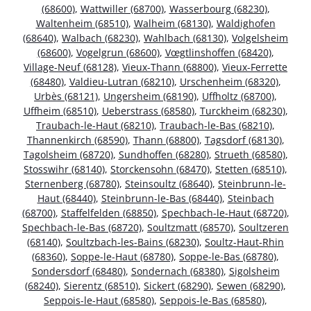
(68600)
,
Wattwiller (68700)
,
Wasserbourg (68230)
,
Waltenheim (68510)
,
Walheim (68130)
,
Waldighofen
(68640)
,
Walbach (68230)
,
Wahlbach (68130)
,
Volgelsheim
(68600)
,
Vogelgrun (68600)
,
Vœgtlinshoffen (68420)
,
Village-Neuf (68128)
,
Vieux-Thann (68800)
,
Vieux-Ferrette
(68480)
,
Valdieu-Lutran (68210)
,
Urschenheim (68320)
,
Urbès (68121)
,
Ungersheim (68190)
,
Uffholtz (68700)
,
Uffheim (68510)
,
Ueberstrass (68580)
,
Turckheim (68230)
,
Traubach-le-Haut (68210)
,
Traubach-le-Bas (68210)
,
Thannenkirch (68590)
,
Thann (68800)
,
Tagsdorf (68130)
,
Tagolsheim (68720)
,
Sundhoffen (68280)
,
Strueth (68580)
,
Stosswihr (68140)
,
Storckensohn (68470)
,
Stetten (68510)
,
Sternenberg (68780)
,
Steinsoultz (68640)
,
Steinbrunn-le-
Haut (68440)
,
Steinbrunn-le-Bas (68440)
,
Steinbach
(68700)
,
Staffelfelden (68850)
,
Spechbach-le-Haut (68720)
,
Spechbach-le-Bas (68720)
,
Soultzmatt (68570)
,
Soultzeren
(68140)
,
Soultzbach-les-Bains (68230)
,
Soultz-Haut-Rhin
(68360)
,
Soppe-le-Haut (68780)
,
Soppe-le-Bas (68780)
,
Sondersdorf (68480)
,
Sondernach (68380)
,
Sigolsheim
(68240)
,
Sierentz (68510)
,
Sickert (68290)
,
Sewen (68290)
,
Seppois-le-Haut (68580)
,
Seppois-le-Bas (68580)
,