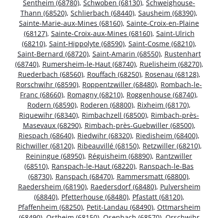
Sentheim (68780)
,
Schwoben (68130)
,
Schweighouse-
Thann (68520)
,
Schlierbach (68440)
,
Sausheim (68390)
,
Sainte-Marie-aux-Mines (68160)
,
Sainte-Croix-en-Plaine
(68127)
,
Sainte-Croix-aux-Mines (68160)
,
Saint-Ulrich
(68210)
,
Saint-Hippolyte (68590)
,
Saint-Cosme (68210)
,
Saint-Bernard (68720)
,
Saint-Amarin (68550)
,
Rustenhart
(68740)
,
Rumersheim-le-Haut (68740)
,
Ruelisheim (68270)
,
Ruederbach (68560)
,
Rouffach (68250)
,
Rosenau (68128)
,
Rorschwihr (68590)
,
Roppentzwiller (68480)
,
Rombach-le-
Franc (68660)
,
Romagny (68210)
,
Roggenhouse (68740)
,
Rodern (68590)
,
Roderen (68800)
,
Rixheim (68170)
,
Riquewihr (68340)
,
Rimbachzell (68500)
,
Rimbach-près-
Masevaux (68290)
,
Rimbach-près-Guebwiller (68500)
,
Riespach (68640)
,
Riedwihr (68320)
,
Riedisheim (68400)
,
Richwiller (68120)
,
Ribeauvillé (68150)
,
Retzwiller (68210)
,
Reiningue (68950)
,
Réguisheim (68890)
,
Rantzwiller
(68510)
,
Ranspach-le-Haut (68220)
,
Ranspach-le-Bas
(68730)
,
Ranspach (68470)
,
Rammersmatt (68800)
,
Raedersheim (68190)
,
Raedersdorf (68480)
,
Pulversheim
(68840)
,
Pfetterhouse (68480)
,
Pfastatt (68120)
,
Pfaffenheim (68250)
,
Petit-Landau (68490)
,
Ottmarsheim
(68490)
,
Ostheim (68150)
,
Osenbach (68570)
,
Orschwihr