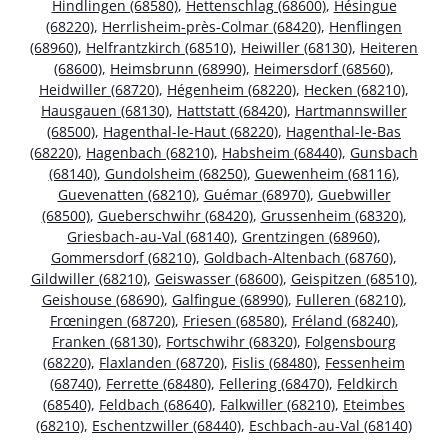
Hindlingen (68580)
,
Hettenschlag (68600)
,
Hésingue
(68220)
,
Herrlisheim-près-Colmar (68420)
,
Henflingen
(68960)
,
Helfrantzkirch (68510)
,
Heiwiller (68130)
,
Heiteren
(68600)
,
Heimsbrunn (68990)
,
Heimersdorf (68560)
,
Heidwiller (68720)
,
Hégenheim (68220)
,
Hecken (68210)
,
Hausgauen (68130)
,
Hattstatt (68420)
,
Hartmannswiller
(68500)
,
Hagenthal-le-Haut (68220)
,
Hagenthal-le-Bas
(68220)
,
Hagenbach (68210)
,
Habsheim (68440)
,
Gunsbach
(68140)
,
Gundolsheim (68250)
,
Guewenheim (68116)
,
Guevenatten (68210)
,
Guémar (68970)
,
Guebwiller
(68500)
,
Gueberschwihr (68420)
,
Grussenheim (68320)
,
Griesbach-au-Val (68140)
,
Grentzingen (68960)
,
Gommersdorf (68210)
,
Goldbach-Altenbach (68760)
,
Gildwiller (68210)
,
Geiswasser (68600)
,
Geispitzen (68510)
,
Geishouse (68690)
,
Galfingue (68990)
,
Fulleren (68210)
,
Frœningen (68720)
,
Friesen (68580)
,
Fréland (68240)
,
Franken (68130)
,
Fortschwihr (68320)
,
Folgensbourg
(68220)
,
Flaxlanden (68720)
,
Fislis (68480)
,
Fessenheim
(68740)
,
Ferrette (68480)
,
Fellering (68470)
,
Feldkirch
(68540)
,
Feldbach (68640)
,
Falkwiller (68210)
,
Eteimbes
(68210)
,
Eschentzwiller (68440)
,
Eschbach-au-Val (68140)