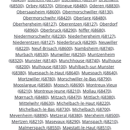
(68500)
,
Orbey (68370)
,
Oltingue (68480)
,
Oderen (68830)
,
Obersaasheim (68600)
,
Obermorschwiller (68130)
,
Obermorschwihr (68420)
,
Oberlarg (68480)
,
Oberhergheim (68127)
,
Oberentzen (68127)
,
Oberdorf
(68960)
,
Oberbruck (68290)
,
Niffer (68680)
,
Niedermorschwihr (68230)
,
Niederhergheim (68127)
,
Niederentzen (68127)
,
Niederbruck (68290)
,
Neuwiller
(68220)
,
Neuf-Brisach (68600)
,
Nambsheim (68740)
,
Murbach (68530)
,
Munwiller (68250)
,
Muntzenheim
(68320)
,
Munster (68140)
,
Munchhouse (68740)
,
Mulhouse
(68200)
,
Mulhouse (68100)
,
Muhlbach-sur-Munster
(68380)
,
Muespach-le-Haut (68640)
,
Muespach (68640)
,
Mortzwiller (68780)
,
Morschwiller-le-Bas (68790)
,
Mooslargue (68580)
,
Moosch (68690)
,
Montreux-Vieux
(68210)
,
Montreux-Jeune (68210)
,
Mollau (68470)
,
Mœrnach (68480)
,
Mitzach (68470)
,
Mittlach (68380)
,
Mittelwihr (68630)
,
Michelbach-le-Haut (68220)
,
Michelbach-le-Bas (68730)
,
Michelbach (68700)
,
Meyenheim (68890)
,
Metzeral (68380)
,
Merxheim (68500)
,
Mertzen (68210)
,
Masevaux (68290)
,
Manspach (68210)
,
Malmerspach (68550)
,
Magstatt-le-Haut (68510)
,