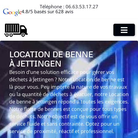
Téléphone :
06.63.53.17.27
4.8/5 basés sur 628 avis
LOCATION DE BENNE
À JETTINGEN
Besoin d’une solution efficace pour gérer vos
déchets à Jettingen ? Notre Location de benne est
là pour vous. Peu importe la nature de vos travaux
ou la quantité de déchets à évacuer, notre Location
de benne à Jettingen répond à toutes les exigences.
Notre flotte de bennes est conçue pour tous types
de déchets. Notre objectif est de vous offrir un
service fluide et sans contrainte. Optez pour un
service de proximité, réactif et professionnel.