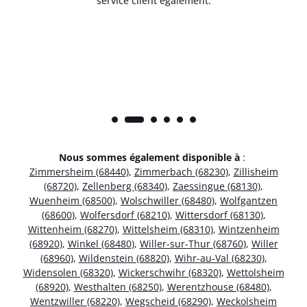
service client également.
Nous sommes également disponible à
:
Zimmersheim (68440)
,
Zimmerbach (68230)
,
Zillisheim
(68720)
,
Zellenberg (68340)
,
Zaessingue (68130)
,
Wuenheim (68500)
,
Wolschwiller (68480)
,
Wolfgantzen
(68600)
,
Wolfersdorf (68210)
,
Wittersdorf (68130)
,
Wittenheim (68270)
,
Wittelsheim (68310)
,
Wintzenheim
(68920)
,
Winkel (68480)
,
Willer-sur-Thur (68760)
,
Willer
(68960)
,
Wildenstein (68820)
,
Wihr-au-Val (68230)
,
Widensolen (68320)
,
Wickerschwihr (68320)
,
Wettolsheim
(68920)
,
Westhalten (68250)
,
Werentzhouse (68480)
,
Wentzwiller (68220)
,
Wegscheid (68290)
,
Weckolsheim