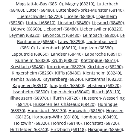
Magstatt-le-Bas (68510)
,
Magny (68210)
,
Lutterbach
(68460)
,
Lutter (68480)
,
Luttenbach-près-Munster (68140)
,
Luemschwiller (68720)
,
Lucelle (68480)
,
Logelheim
(68280)
,
Linthal (68610)
,
Linsdorf (68480)
,
Ligsdorf (68480)
,
Lièpvre (68660)
,
Liebsdorf (68480)
,
Liebenswiller (68220)
,
Leymen (68220)
,
Levoncourt (68480)
,
Leimbach (68800)
,
Le
Bonhomme (68650)
,
Lauw (68290)
,
Lautenbachzell
(68610)
,
Lautenbach (68610)
,
Largitzen (68580)
,
Lapoutroie (68650)
,
Landser (68440)
,
Labaroche (68910)
,
Kunheim (68320)
,
Kruth (68820)
,
Kœtzingue (68510)
,
Kœstlach (68480)
,
Knœringue (68220)
,
Kirchberg (68290)
,
Kingersheim (68260)
,
Kiffis (68480)
,
Kientzheim (68240)
,
Kembs (68680)
,
Kaysersberg (68240)
,
Katzenthal (68230)
,
Kappelen (68510)
,
Jungholtz (68500)
,
Jebsheim (68320)
,
Issenheim (68500)
,
Ingersheim (68040)
,
Illzach (68110)
,
Illhaeusern (68970)
,
Illfurth (68720)
,
Husseren-Wesserling
(68470)
,
Husseren-les-Châteaux (68420)
,
Huningue
(68330)
,
Hundsbach (68130)
,
Hunawihr (68150)
,
Houssen
(68125)
,
Horbourg-Wihr (68180)
,
Hombourg (68490)
,
Holtzwihr (68320)
,
Hohrod (68140)
,
Hochstatt (68720)
,
Hirtzfelden (68740)
,
Hirtzbach (68118)
,
Hirsingue (68560)
,