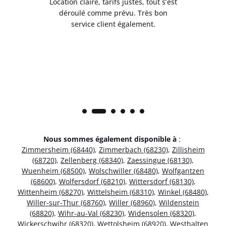
 de
Location claire, tarifs justes, tout s’est
Se
t
déroulé comme prévu. Très bon
pile
service client également.
Nous sommes également disponible à
:
Zimmersheim (68440)
,
Zimmerbach (68230)
,
Zillisheim
(68720)
,
Zellenberg (68340)
,
Zaessingue (68130)
,
Wuenheim (68500)
,
Wolschwiller (68480)
,
Wolfgantzen
(68600)
,
Wolfersdorf (68210)
,
Wittersdorf (68130)
,
Wittenheim (68270)
,
Wittelsheim (68310)
,
Winkel (68480)
,
Willer-sur-Thur (68760)
,
Willer (68960)
,
Wildenstein
(68820)
,
Wihr-au-Val (68230)
,
Widensolen (68320)
,
Wickerschwihr (68320)
,
Wettolsheim (68920)
,
Westhalten