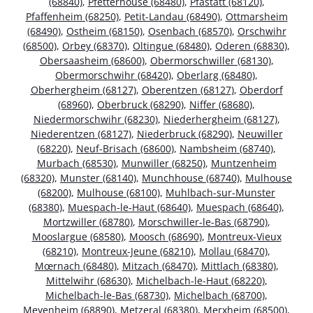
(68840)
,
Pfetterhouse (68480)
,
Pfastatt (68120)
,
Pfaffenheim (68250)
,
Petit-Landau (68490)
,
Ottmarsheim
(68490)
,
Ostheim (68150)
,
Osenbach (68570)
,
Orschwihr
(68500)
,
Orbey (68370)
,
Oltingue (68480)
,
Oderen (68830)
,
Obersaasheim (68600)
,
Obermorschwiller (68130)
,
Obermorschwihr (68420)
,
Oberlarg (68480)
,
Oberhergheim (68127)
,
Oberentzen (68127)
,
Oberdorf
(68960)
,
Oberbruck (68290)
,
Niffer (68680)
,
Niedermorschwihr (68230)
,
Niederhergheim (68127)
,
Niederentzen (68127)
,
Niederbruck (68290)
,
Neuwiller
(68220)
,
Neuf-Brisach (68600)
,
Nambsheim (68740)
,
Murbach (68530)
,
Munwiller (68250)
,
Muntzenheim
(68320)
,
Munster (68140)
,
Munchhouse (68740)
,
Mulhouse
(68200)
,
Mulhouse (68100)
,
Muhlbach-sur-Munster
(68380)
,
Muespach-le-Haut (68640)
,
Muespach (68640)
,
Mortzwiller (68780)
,
Morschwiller-le-Bas (68790)
,
Mooslargue (68580)
,
Moosch (68690)
,
Montreux-Vieux
(68210)
,
Montreux-Jeune (68210)
,
Mollau (68470)
,
Mœrnach (68480)
,
Mitzach (68470)
,
Mittlach (68380)
,
Mittelwihr (68630)
,
Michelbach-le-Haut (68220)
,
Michelbach-le-Bas (68730)
,
Michelbach (68700)
,
Meyenheim (68890)
,
Metzeral (68380)
,
Merxheim (68500)
,