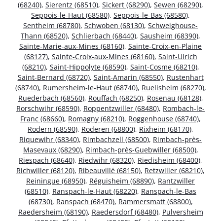
(68240)
,
Sierentz (68510)
,
Sickert (68290)
,
Sewen (68290)
,
Seppois-le-Haut (68580)
,
Seppois-le-Bas (68580)
,
Sentheim (68780)
,
Schwoben (68130)
,
Schweighouse-
Thann (68520)
,
Schlierbach (68440)
,
Sausheim (68390)
,
Sainte-Marie-aux-Mines (68160)
,
Sainte-Croix-en-Plaine
(68127)
,
Sainte-Croix-aux-Mines (68160)
,
Saint-Ulrich
(68210)
,
Saint-Hippolyte (68590)
,
Saint-Cosme (68210)
,
Saint-Bernard (68720)
,
Saint-Amarin (68550)
,
Rustenhart
(68740)
,
Rumersheim-le-Haut (68740)
,
Ruelisheim (68270)
,
Ruederbach (68560)
,
Rouffach (68250)
,
Rosenau (68128)
,
Rorschwihr (68590)
,
Roppentzwiller (68480)
,
Rombach-le-
Franc (68660)
,
Romagny (68210)
,
Roggenhouse (68740)
,
Rodern (68590)
,
Roderen (68800)
,
Rixheim (68170)
,
Riquewihr (68340)
,
Rimbachzell (68500)
,
Rimbach-près-
Masevaux (68290)
,
Rimbach-près-Guebwiller (68500)
,
Riespach (68640)
,
Riedwihr (68320)
,
Riedisheim (68400)
,
Richwiller (68120)
,
Ribeauvillé (68150)
,
Retzwiller (68210)
,
Reiningue (68950)
,
Réguisheim (68890)
,
Rantzwiller
(68510)
,
Ranspach-le-Haut (68220)
,
Ranspach-le-Bas
(68730)
,
Ranspach (68470)
,
Rammersmatt (68800)
,
Raedersheim (68190)
,
Raedersdorf (68480)
,
Pulversheim