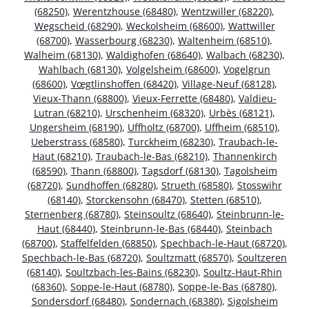
(68250)
,
Werentzhouse (68480)
,
Wentzwiller (68220)
,
Wegscheid (68290)
,
Weckolsheim (68600)
,
Wattwiller
(68700)
,
Wasserbourg (68230)
,
Waltenheim (68510)
,
Walheim (68130)
,
Waldighofen (68640)
,
Walbach (68230)
,
Wahlbach (68130)
,
Volgelsheim (68600)
,
Vogelgrun
(68600)
,
Vœgtlinshoffen (68420)
,
Village-Neuf (68128)
,
Vieux-Thann (68800)
,
Vieux-Ferrette (68480)
,
Valdieu-
Lutran (68210)
,
Urschenheim (68320)
,
Urbès (68121)
,
Ungersheim (68190)
,
Uffholtz (68700)
,
Uffheim (68510)
,
Ueberstrass (68580)
,
Turckheim (68230)
,
Traubach-le-
Haut (68210)
,
Traubach-le-Bas (68210)
,
Thannenkirch
(68590)
,
Thann (68800)
,
Tagsdorf (68130)
,
Tagolsheim
(68720)
,
Sundhoffen (68280)
,
Strueth (68580)
,
Stosswihr
(68140)
,
Storckensohn (68470)
,
Stetten (68510)
,
Sternenberg (68780)
,
Steinsoultz (68640)
,
Steinbrunn-le-
Haut (68440)
,
Steinbrunn-le-Bas (68440)
,
Steinbach
(68700)
,
Staffelfelden (68850)
,
Spechbach-le-Haut (68720)
,
Spechbach-le-Bas (68720)
,
Soultzmatt (68570)
,
Soultzeren
(68140)
,
Soultzbach-les-Bains (68230)
,
Soultz-Haut-Rhin
(68360)
,
Soppe-le-Haut (68780)
,
Soppe-le-Bas (68780)
,
Sondersdorf (68480)
,
Sondernach (68380)
,
Sigolsheim