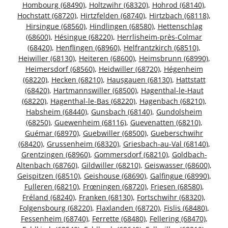
Hombourg (68490)
,
Holtzwihr (68320)
,
Hohrod (68140)
,
Hochstatt (68720)
,
Hirtzfelden (68740)
,
Hirtzbach (68118)
,
Hirsingue (68560)
,
Hindlingen (68580)
,
Hettenschlag
(68600)
,
Hésingue (68220)
,
Herrlisheim-près-Colmar
(68420)
,
Henflingen (68960)
,
Helfrantzkirch (68510)
,
Heiwiller (68130)
,
Heiteren (68600)
,
Heimsbrunn (68990)
,
Heimersdorf (68560)
,
Heidwiller (68720)
,
Hégenheim
(68220)
,
Hecken (68210)
,
Hausgauen (68130)
,
Hattstatt
(68420)
,
Hartmannswiller (68500)
,
Hagenthal-le-Haut
(68220)
,
Hagenthal-le-Bas (68220)
,
Hagenbach (68210)
,
Habsheim (68440)
,
Gunsbach (68140)
,
Gundolsheim
(68250)
,
Guewenheim (68116)
,
Guevenatten (68210)
,
Guémar (68970)
,
Guebwiller (68500)
,
Gueberschwihr
(68420)
,
Grussenheim (68320)
,
Griesbach-au-Val (68140)
,
Grentzingen (68960)
,
Gommersdorf (68210)
,
Goldbach-
Altenbach (68760)
,
Gildwiller (68210)
,
Geiswasser (68600)
,
Geispitzen (68510)
,
Geishouse (68690)
,
Galfingue (68990)
,
Fulleren (68210)
,
Frœningen (68720)
,
Friesen (68580)
,
Fréland (68240)
,
Franken (68130)
,
Fortschwihr (68320)
,
Folgensbourg (68220)
,
Flaxlanden (68720)
,
Fislis (68480)
,
Fessenheim (68740)
,
Ferrette (68480)
,
Fellering (68470)
,