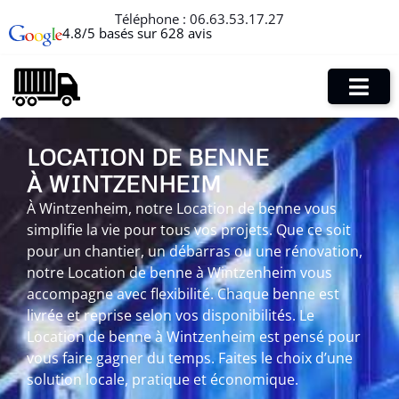
Téléphone :
06.63.53.17.27
4.8/5 basés sur 628 avis
LOCATION DE BENNE
À WINTZENHEIM
À Wintzenheim, notre Location de benne vous
simplifie la vie pour tous vos projets. Que ce soit
pour un chantier, un débarras ou une rénovation,
notre Location de benne à Wintzenheim vous
accompagne avec flexibilité. Chaque benne est
livrée et reprise selon vos disponibilités. Le
Location de benne à Wintzenheim est pensé pour
vous faire gagner du temps. Faites le choix d’une
solution locale, pratique et économique.