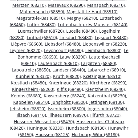
Mertzen (68210)
,
Masevaux (68290)
,
Manspach (68210)
,
Malmerspach (68550)
,
Magstatt-le-Haut (68510)
,
Magstatt-le-Bas (68510)
,
Magny (68210)
,
Lutterbach
(68460)
,
Lutter (68480)
,
Luttenbach-près-Munster (68140)
,
Luemschwiller (68720)
,
Lucelle (68480)
,
Logelheim
(68280)
,
Linthal (68610)
,
Linsdorf (68480)
,
Ligsdorf (68480)
,
Lièpvre (68660)
,
Liebsdorf (68480)
,
Liebenswiller (68220)
,
Leymen (68220)
,
Levoncourt (68480)
,
Leimbach (68800)
,
Le
Bonhomme (68650)
,
Lauw (68290)
,
Lautenbachzell
(68610)
,
Lautenbach (68610)
,
Largitzen (68580)
,
Lapoutroie (68650)
,
Landser (68440)
,
Labaroche (68910)
,
Kunheim (68320)
,
Kruth (68820)
,
Kœtzingue (68510)
,
Kœstlach (68480)
,
Knœringue (68220)
,
Kirchberg (68290)
,
Kingersheim (68260)
,
Kiffis (68480)
,
Kientzheim (68240)
,
Kembs (68680)
,
Kaysersberg (68240)
,
Katzenthal (68230)
,
Kappelen (68510)
,
Jungholtz (68500)
,
Jettingen (68130)
,
Jebsheim (68320)
,
Issenheim (68500)
,
Ingersheim (68040)
,
Illzach (68110)
,
Illhaeusern (68970)
,
Illfurth (68720)
,
Husseren-Wesserling (68470)
,
Husseren-les-Châteaux
(68420)
,
Huningue (68330)
,
Hundsbach (68130)
,
Hunawihr
(68150)
,
Houssen (68125)
,
Horbourg-Wihr (68180)
,