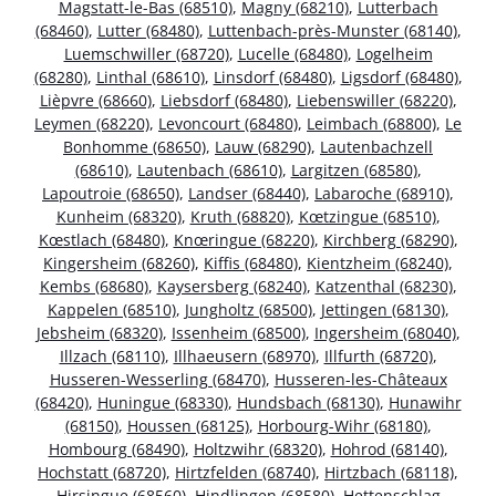
Magstatt-le-Bas (68510)
,
Magny (68210)
,
Lutterbach
(68460)
,
Lutter (68480)
,
Luttenbach-près-Munster (68140)
,
Luemschwiller (68720)
,
Lucelle (68480)
,
Logelheim
(68280)
,
Linthal (68610)
,
Linsdorf (68480)
,
Ligsdorf (68480)
,
Lièpvre (68660)
,
Liebsdorf (68480)
,
Liebenswiller (68220)
,
Leymen (68220)
,
Levoncourt (68480)
,
Leimbach (68800)
,
Le
Bonhomme (68650)
,
Lauw (68290)
,
Lautenbachzell
(68610)
,
Lautenbach (68610)
,
Largitzen (68580)
,
Lapoutroie (68650)
,
Landser (68440)
,
Labaroche (68910)
,
Kunheim (68320)
,
Kruth (68820)
,
Kœtzingue (68510)
,
Kœstlach (68480)
,
Knœringue (68220)
,
Kirchberg (68290)
,
Kingersheim (68260)
,
Kiffis (68480)
,
Kientzheim (68240)
,
Kembs (68680)
,
Kaysersberg (68240)
,
Katzenthal (68230)
,
Kappelen (68510)
,
Jungholtz (68500)
,
Jettingen (68130)
,
Jebsheim (68320)
,
Issenheim (68500)
,
Ingersheim (68040)
,
Illzach (68110)
,
Illhaeusern (68970)
,
Illfurth (68720)
,
Husseren-Wesserling (68470)
,
Husseren-les-Châteaux
(68420)
,
Huningue (68330)
,
Hundsbach (68130)
,
Hunawihr
(68150)
,
Houssen (68125)
,
Horbourg-Wihr (68180)
,
Hombourg (68490)
,
Holtzwihr (68320)
,
Hohrod (68140)
,
Hochstatt (68720)
,
Hirtzfelden (68740)
,
Hirtzbach (68118)
,
Hirsingue (68560)
,
Hindlingen (68580)
,
Hettenschlag