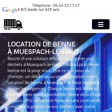
Téléphone :
06.63.53.17.27
4.8/5 basés sur 628 avis
LOCATION DE BENNE
À MUESPACH-LE-HAUT
Besoin d’une solution efficace pour gérer vos
déchets à Muespach-le-Haut ? Notre Location de
benne est là pour vous. Que ce soit pour un
chantier, un débarras ou une rénovation, notre
Location de benne à Muespach-le-Haut répond à
toutes les exigences. Chaque benne est livrée et
reprise selon vos disponibilités. Notre objectif est
de vous offrir un service fluide et sans contrainte.
Simplifiez la gestion de vos déchets avec notre