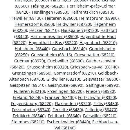
(68600)
,
Hésingue (68220)
,
Herrlisheim-près-Colmar
(68420)
,
Henflingen (68960)
,
Helfrantzkirch (68510)
,
Heiwiller (68130)
,
Heiteren (68600)
,
Heimsbrunn (68990)
,
Heimersdorf (68560)
,
Heidwiller (68720)
,
Hégenheim
(68220)
,
Hecken (68210)
,
Hausgauen (68130)
,
Hattstatt
(68420)
,
Hartmannswiller (68500)
,
Hagenthal-le-Haut
(68220)
,
Hagenthal-le-Bas (68220)
,
Hagenbach (68210)
,
Habsheim (68440)
,
Gunsbach (68140)
,
Gundolsheim
(68250)
,
Guewenheim (68116)
,
Guevenatten (68210)
,
Guémar (68970)
,
Guebwiller (68500)
,
Gueberschwihr
(68420)
,
Grussenheim (68320)
,
Griesbach-au-Val (68140)
,
Grentzingen (68960)
,
Gommersdorf (68210)
,
Goldbach-
Altenbach (68760)
,
Gildwiller (68210)
,
Geiswasser (68600)
,
Geispitzen (68510)
,
Geishouse (68690)
,
Galfingue (68990)
,
Fulleren (68210)
,
Frœningen (68720)
,
Friesen (68580)
,
Fréland (68240)
,
Franken (68130)
,
Fortschwihr (68320)
,
Folgensbourg (68220)
,
Flaxlanden (68720)
,
Fislis (68480)
,
Fessenheim (68740)
,
Ferrette (68480)
,
Fellering (68470)
,
Feldkirch (68540)
,
Feldbach (68640)
,
Falkwiller (68210)
,
Eteimbes (68210)
,
Eschentzwiller (68440)
,
Eschbach-au-
Val (68140)