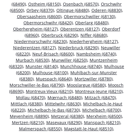
(68490)
,
Ostheim (68150)
,
Osenbach (68570)
,
Orschwihr
(68500)
,
Orbey (68370)
,
Oltingue (68480)
,
Oderen (68830)
,
Obersaasheim (68600)
,
Obermorschwiller (68130)
,
Obermorschwihr (68420)
,
Oberlarg (68480)
,
Oberhergheim (68127)
,
Oberentzen (68127)
,
Oberdorf
(68960)
,
Oberbruck (68290)
,
Niffer (68680)
,
Niedermorschwihr (68230)
,
Niederhergheim (68127)
,
Niederentzen (68127)
,
Niederbruck (68290)
,
Neuwiller
(68220)
,
Neuf-Brisach (68600)
,
Nambsheim (68740)
,
Murbach (68530)
,
Munwiller (68250)
,
Muntzenheim
(68320)
,
Munster (68140)
,
Munchhouse (68740)
,
Mulhouse
(68200)
,
Mulhouse (68100)
,
Muhlbach-sur-Munster
(68380)
,
Muespach (68640)
,
Mortzwiller (68780)
,
Morschwiller-le-Bas (68790)
,
Mooslargue (68580)
,
Moosch
(68690)
,
Montreux-Vieux (68210)
,
Montreux-Jeune (68210)
,
Mollau (68470)
,
Mœrnach (68480)
,
Mitzach (68470)
,
Mittlach (68380)
,
Mittelwihr (68630)
,
Michelbach-le-Haut
(68220)
,
Michelbach-le-Bas (68730)
,
Michelbach (68700)
,
Meyenheim (68890)
,
Metzeral (68380)
,
Merxheim (68500)
,
Mertzen (68210)
,
Masevaux (68290)
,
Manspach (68210)
,
Malmerspach (68550)
,
Magstatt-le-Haut (68510)
,