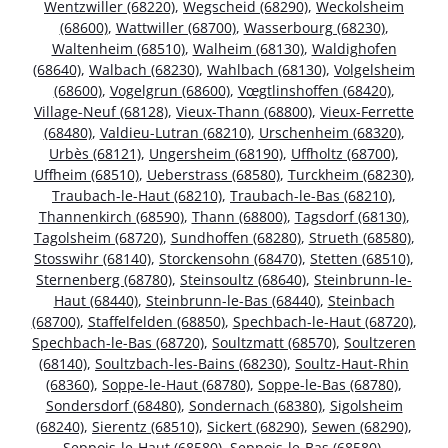
Wentzwiller (68220)
,
Wegscheid (68290)
,
Weckolsheim
(68600)
,
Wattwiller (68700)
,
Wasserbourg (68230)
,
Waltenheim (68510)
,
Walheim (68130)
,
Waldighofen
(68640)
,
Walbach (68230)
,
Wahlbach (68130)
,
Volgelsheim
(68600)
,
Vogelgrun (68600)
,
Vœgtlinshoffen (68420)
,
Village-Neuf (68128)
,
Vieux-Thann (68800)
,
Vieux-Ferrette
(68480)
,
Valdieu-Lutran (68210)
,
Urschenheim (68320)
,
Urbès (68121)
,
Ungersheim (68190)
,
Uffholtz (68700)
,
Uffheim (68510)
,
Ueberstrass (68580)
,
Turckheim (68230)
,
Traubach-le-Haut (68210)
,
Traubach-le-Bas (68210)
,
Thannenkirch (68590)
,
Thann (68800)
,
Tagsdorf (68130)
,
Tagolsheim (68720)
,
Sundhoffen (68280)
,
Strueth (68580)
,
Stosswihr (68140)
,
Storckensohn (68470)
,
Stetten (68510)
,
Sternenberg (68780)
,
Steinsoultz (68640)
,
Steinbrunn-le-
Haut (68440)
,
Steinbrunn-le-Bas (68440)
,
Steinbach
(68700)
,
Staffelfelden (68850)
,
Spechbach-le-Haut (68720)
,
Spechbach-le-Bas (68720)
,
Soultzmatt (68570)
,
Soultzeren
(68140)
,
Soultzbach-les-Bains (68230)
,
Soultz-Haut-Rhin
(68360)
,
Soppe-le-Haut (68780)
,
Soppe-le-Bas (68780)
,
Sondersdorf (68480)
,
Sondernach (68380)
,
Sigolsheim
(68240)
,
Sierentz (68510)
,
Sickert (68290)
,
Sewen (68290)
,
Seppois-le-Haut (68580)
,
Seppois-le-Bas (68580)
,