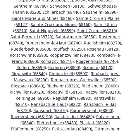
Sentheim (68780)
,
Schwoben (68130)
,
Schweighouse-
Thann (68520)
,
Schlierbach (68440)
,
Sausheim (68390)
,
Sainte-Marie-aux-Mines (68160)
,
Sainte-Croix-en-Plaine
(68127)
,
Sainte-Croix-aux-Mines (68160)
,
Saint-Ulrich
(68210)
,
Saint-Hippolyte (68590)
,
Saint-Cosme (68210)
,
Saint-Bernard (68720)
,
Saint-Amarin (68550)
,
Rustenhart
(68740)
,
Rumersheim-le-Haut (68740)
,
Ruelisheim (68270)
,
Ruederbach (68560)
,
Rouffach (68250)
,
Rosenau (68128)
,
Rorschwihr (68590)
,
Roppentzwiller (68480)
,
Rombach-le-
Franc (68660)
,
Romagny (68210)
,
Roggenhouse (68740)
,
Rodern (68590)
,
Roderen (68800)
,
Rixheim (68170)
,
Riquewihr (68340)
,
Rimbachzell (68500)
,
Rimbach-près-
Masevaux (68290)
,
Rimbach-près-Guebwiller (68500)
,
Riespach (68640)
,
Riedwihr (68320)
,
Riedisheim (68400)
,
Richwiller (68120)
,
Ribeauvillé (68150)
,
Retzwiller (68210)
,
Reiningue (68950)
,
Réguisheim (68890)
,
Rantzwiller
(68510)
,
Ranspach-le-Haut (68220)
,
Ranspach-le-Bas
(68730)
,
Ranspach (68470)
,
Rammersmatt (68800)
,
Raedersheim (68190)
,
Raedersdorf (68480)
,
Pulversheim
(68840)
,
Pfetterhouse (68480)
,
Pfastatt (68120)
,
Pfaffenheim (68250)
,
Petit-Landau (68490)
,
Ottmarsheim