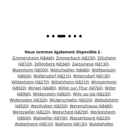
Nous sommes également disponible à
:
Zimmersheim (68440)
,
Zimmerbach (68230)
,
Zillisheim
(68720)
,
Zellenberg (68340)
,
Zaessingue (68130)
,
Wuenheim (68500)
,
Wolschwiller (68480)
,
Wolfgantzen
(68600)
,
Wolfersdorf (68210)
,
Wittersdorf (68130)
,
Wittenheim (68270)
,
Wittelsheim (68310)
,
Wintzenheim
(68920)
,
Winkel (68480)
,
Willer-sur-Thur (68760)
,
Willer
(68960)
,
Wildenstein (68820)
,
Wihr-au-Val (68230)
,
Widensolen (68320)
,
Wickerschwihr (68320)
,
Wettolsheim
(68920)
,
Westhalten (68250)
,
Werentzhouse (68480)
,
Wentzwiller (68220)
,
Wegscheid (68290)
,
Weckolsheim
(68600)
,
Wattwiller (68700)
,
Wasserbourg (68230)
,
Waltenheim (68510)
,
Walheim (68130)
,
Waldighofen