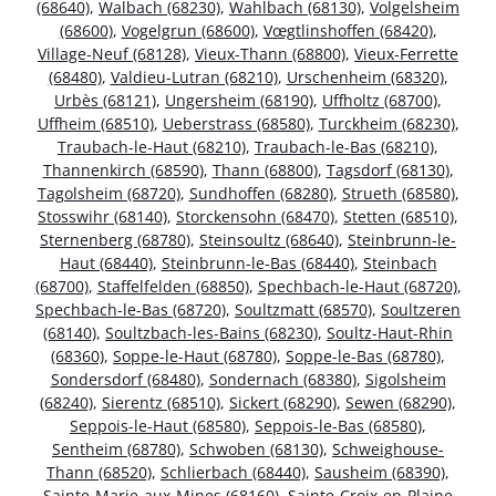
(68640)
,
Walbach (68230)
,
Wahlbach (68130)
,
Volgelsheim
(68600)
,
Vogelgrun (68600)
,
Vœgtlinshoffen (68420)
,
Village-Neuf (68128)
,
Vieux-Thann (68800)
,
Vieux-Ferrette
(68480)
,
Valdieu-Lutran (68210)
,
Urschenheim (68320)
,
Urbès (68121)
,
Ungersheim (68190)
,
Uffholtz (68700)
,
Uffheim (68510)
,
Ueberstrass (68580)
,
Turckheim (68230)
,
Traubach-le-Haut (68210)
,
Traubach-le-Bas (68210)
,
Thannenkirch (68590)
,
Thann (68800)
,
Tagsdorf (68130)
,
Tagolsheim (68720)
,
Sundhoffen (68280)
,
Strueth (68580)
,
Stosswihr (68140)
,
Storckensohn (68470)
,
Stetten (68510)
,
Sternenberg (68780)
,
Steinsoultz (68640)
,
Steinbrunn-le-
Haut (68440)
,
Steinbrunn-le-Bas (68440)
,
Steinbach
(68700)
,
Staffelfelden (68850)
,
Spechbach-le-Haut (68720)
,
Spechbach-le-Bas (68720)
,
Soultzmatt (68570)
,
Soultzeren
(68140)
,
Soultzbach-les-Bains (68230)
,
Soultz-Haut-Rhin
(68360)
,
Soppe-le-Haut (68780)
,
Soppe-le-Bas (68780)
,
Sondersdorf (68480)
,
Sondernach (68380)
,
Sigolsheim
(68240)
,
Sierentz (68510)
,
Sickert (68290)
,
Sewen (68290)
,
Seppois-le-Haut (68580)
,
Seppois-le-Bas (68580)
,
Sentheim (68780)
,
Schwoben (68130)
,
Schweighouse-
Thann (68520)
,
Schlierbach (68440)
,
Sausheim (68390)
,
Sainte-Marie-aux-Mines (68160)
,
Sainte-Croix-en-Plaine