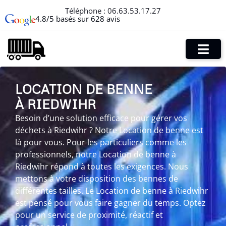
Téléphone :
06.63.53.17.27
4.8/5 basés sur 628 avis
LOCATION DE BENNE
À RIEDWIHR
Besoin d’une solution efficace pour gérer vos
déchets à Riedwihr ? Notre Location de benne est
là pour vous. Pour les particuliers comme les
professionnels, notre Location de benne à
Riedwihr répond à toutes les exigences. Nous
mettons à votre disposition des bennes de
différentes tailles. Le Location de benne à Riedwihr
est pensé pour vous faire gagner du temps. Optez
pour un service de proximité, réactif et