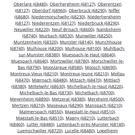
Oberlarg (68480)
,
Oberhergheim (68127)
,
Oberentzen
(68127)
,
Oberdorf (68960)
,
Oberbruck (68290)
,
Niffer
(68680)
,
Niedermorschwihr (68230)
,
Niederhergheim
(68127)
,
Niederentzen (68127)
,
Niederbruck (68290)
,
Neuwiller (68220)
,
Neuf-Brisach (68600)
,
Nambsheim
(68740)
,
Murbach (68530)
,
Munwiller (68250)
,
Muntzenheim (68320)
,
Munster (68140)
,
Munchhouse
(68740)
,
Mulhouse (68200)
,
Mulhouse (68100)
,
Muhlbach-
sur-Munster (68380)
,
Muespach-le-Haut (68640)
,
Muespach (68640)
,
Mortzwiller (68780)
,
Morschwiller-le-
Bas (68790)
,
Mooslargue (68580)
,
Moosch (68690)
,
Montreux-Vieux (68210)
,
Montreux-Jeune (68210)
,
Mollau
(68470)
,
Mœrnach (68480)
,
Mitzach (68470)
,
Mittlach
(68380)
,
Mittelwihr (68630)
,
Michelbach-le-Haut (68220)
,
Michelbach-le-Bas (68730)
,
Michelbach (68700)
,
Meyenheim (68890)
,
Metzeral (68380)
,
Merxheim (68500)
,
Mertzen (68210)
,
Masevaux (68290)
,
Manspach (68210)
,
Malmerspach (68550)
,
Magstatt-le-Haut (68510)
,
Magstatt-le-Bas (68510)
,
Magny (68210)
,
Lutterbach
(68460)
,
Lutter (68480)
,
Luttenbach-près-Munster (68140)
,
Luemschwiller (68720)
,
Lucelle (68480)
,
Logelheim