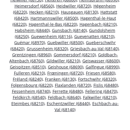
Heimersdorf (68560)
,
Heidwiller (68720)
,
Hégenheim
(68220)
,
Hecken (68210)
,
Hausgauen (68130)
,
Hattstatt
(68420)
,
Hartmannswiller (68500)
,
Hagenthal-le-Haut
(68220)
,
Hagenthal-le-Bas (68220)
,
Hagenbach (68210)
,
Habsheim (68440)
,
Gunsbach (68140)
,
Gundolsheim
(68250)
,
Guewenheim (68116)
,
Guevenatten (68210)
,
Guémar (68970)
,
Guebwiller (68500)
,
Gueberschwihr
(68420)
,
Grussenheim (68320)
,
Griesbach-au-Val (68140)
,
Grentzingen (68960)
,
Gommersdorf (68210)
,
Goldbach-
Altenbach (68760)
,
Gildwiller (68210)
,
Geiswasser (68600)
,
Geispitzen (68510)
,
Geishouse (68690)
,
Galfingue (68990)
,
Fulleren (68210)
,
Frœningen (68720)
,
Friesen (68580)
,
Fréland (68240)
,
Franken (68130)
,
Fortschwihr (68320)
,
Folgensbourg (68220)
,
Flaxlanden (68720)
,
Fislis (68480)
,
Fessenheim (68740)
,
Ferrette (68480)
,
Fellering (68470)
,
Feldkirch (68540)
,
Feldbach (68640)
,
Falkwiller (68210)
,
Eteimbes (68210)
,
Eschentzwiller (68440)
,
Eschbach-au-
Val (68140)