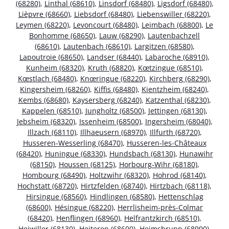
(68280)
,
Linthal (68610)
,
Linsdorf (68480)
,
Ligsdorf (68480)
,
Lièpvre (68660)
,
Liebsdorf (68480)
,
Liebenswiller (68220)
,
Leymen (68220)
,
Levoncourt (68480)
,
Leimbach (68800)
,
Le
Bonhomme (68650)
,
Lauw (68290)
,
Lautenbachzell
(68610)
,
Lautenbach (68610)
,
Largitzen (68580)
,
Lapoutroie (68650)
,
Landser (68440)
,
Labaroche (68910)
,
Kunheim (68320)
,
Kruth (68820)
,
Kœtzingue (68510)
,
Kœstlach (68480)
,
Knœringue (68220)
,
Kirchberg (68290)
,
Kingersheim (68260)
,
Kiffis (68480)
,
Kientzheim (68240)
,
Kembs (68680)
,
Kaysersberg (68240)
,
Katzenthal (68230)
,
Kappelen (68510)
,
Jungholtz (68500)
,
Jettingen (68130)
,
Jebsheim (68320)
,
Issenheim (68500)
,
Ingersheim (68040)
,
Illzach (68110)
,
Illhaeusern (68970)
,
Illfurth (68720)
,
Husseren-Wesserling (68470)
,
Husseren-les-Châteaux
(68420)
,
Huningue (68330)
,
Hundsbach (68130)
,
Hunawihr
(68150)
,
Houssen (68125)
,
Horbourg-Wihr (68180)
,
Hombourg (68490)
,
Holtzwihr (68320)
,
Hohrod (68140)
,
Hochstatt (68720)
,
Hirtzfelden (68740)
,
Hirtzbach (68118)
,
Hirsingue (68560)
,
Hindlingen (68580)
,
Hettenschlag
(68600)
,
Hésingue (68220)
,
Herrlisheim-près-Colmar
(68420)
,
Henflingen (68960)
,
Helfrantzkirch (68510)
,
Heiwiller (68130)
,
Heiteren (68600)
,
Heimsbrunn (68990)
,