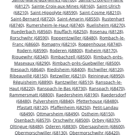
(68127)
,
Sainte-Croix-aux-Mines (68160)
,
Saint-Ulrich
(68210)
,
Saint-Hippolyte (68590)
,
Saint-Cosme (68210)
,
Saint-Bernard (68720)
,
Saint-Amarin (68550)
,
Rustenhart
(68740)
,
Rumersheim-le-Haut (68740)
,
Ruelisheim (68270)
,
Ruederbach (68560)
,
Rouffach (68250)
,
Rosenau (68128)
,
Rorschwihr (68590)
,
Roppentzwiller (68480)
,
Rombach-le-
Franc (68660)
,
Romagny (68210)
,
Roggenhouse (68740)
,
Rodern (68590)
,
Roderen (68800)
,
Rixheim (68170)
,
Riquewihr (68340)
,
Rimbachzell (68500)
,
Rimbach-près-
Masevaux (68290)
,
Rimbach-près-Guebwiller (68500)
,
Riespach (68640)
,
Riedisheim (68400)
,
Richwiller (68120)
,
Ribeauvillé (68150)
,
Retzwiller (68210)
,
Reiningue (68950)
,
Réguisheim (68890)
,
Rantzwiller (68510)
,
Ranspach-le-
Haut (68220)
,
Ranspach-le-Bas (68730)
,
Ranspach (68470)
,
Rammersmatt (68800)
,
Raedersheim (68190)
,
Raedersdorf
(68480)
,
Pulversheim (68840)
,
Pfetterhouse (68480)
,
Pfastatt (68120)
,
Pfaffenheim (68250)
,
Petit-Landau
(68490)
,
Ottmarsheim (68490)
,
Ostheim (68150)
,
Osenbach (68570)
,
Orschwihr (68500)
,
Orbey (68370)
,
Oltingue (68480)
,
Oderen (68830)
,
Obersaasheim (68600)
,
Obermorschwiller (68130)
,
Obermorschwihr (68420)
,