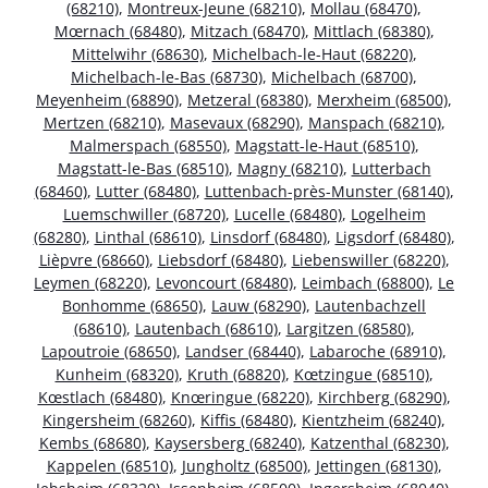
(68210)
,
Montreux-Jeune (68210)
,
Mollau (68470)
,
Mœrnach (68480)
,
Mitzach (68470)
,
Mittlach (68380)
,
Mittelwihr (68630)
,
Michelbach-le-Haut (68220)
,
Michelbach-le-Bas (68730)
,
Michelbach (68700)
,
Meyenheim (68890)
,
Metzeral (68380)
,
Merxheim (68500)
,
Mertzen (68210)
,
Masevaux (68290)
,
Manspach (68210)
,
Malmerspach (68550)
,
Magstatt-le-Haut (68510)
,
Magstatt-le-Bas (68510)
,
Magny (68210)
,
Lutterbach
(68460)
,
Lutter (68480)
,
Luttenbach-près-Munster (68140)
,
Luemschwiller (68720)
,
Lucelle (68480)
,
Logelheim
(68280)
,
Linthal (68610)
,
Linsdorf (68480)
,
Ligsdorf (68480)
,
Lièpvre (68660)
,
Liebsdorf (68480)
,
Liebenswiller (68220)
,
Leymen (68220)
,
Levoncourt (68480)
,
Leimbach (68800)
,
Le
Bonhomme (68650)
,
Lauw (68290)
,
Lautenbachzell
(68610)
,
Lautenbach (68610)
,
Largitzen (68580)
,
Lapoutroie (68650)
,
Landser (68440)
,
Labaroche (68910)
,
Kunheim (68320)
,
Kruth (68820)
,
Kœtzingue (68510)
,
Kœstlach (68480)
,
Knœringue (68220)
,
Kirchberg (68290)
,
Kingersheim (68260)
,
Kiffis (68480)
,
Kientzheim (68240)
,
Kembs (68680)
,
Kaysersberg (68240)
,
Katzenthal (68230)
,
Kappelen (68510)
,
Jungholtz (68500)
,
Jettingen (68130)
,