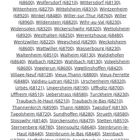
(68600)
,
Wolfersdorf (68210)
,
Wittersdorf (68130)
,
Wittenheim (68270)
,
Wittelsheim (68310)
,
Wintzenheim
(68920)
,
Winkel (68480)
,
Willer-sur-Thur (68760)
,
Willer
(68960)
,
Wildenstein (68820)
,
Wihr-au-Val (68230)
,
Widensolen (68320)
,
Wickerschwihr (68320)
,
Wettolsheim
(68920)
,
Westhalten (68250)
,
Werentzhouse (68480)
,
Wentzwiller (68220)
,
Wegscheid (68290)
,
Weckolsheim
(68600)
,
Wattwiller (68700)
,
Wasserbourg (68230)
,
Waltenheim (68510)
,
Walheim (68130)
,
Waldighofen
(68640)
,
Walbach (68230)
,
Wahlbach (68130)
,
Volgelsheim
(68600)
,
Vogelgrun (68600)
,
Vœgtlinshoffen (68420)
,
Village-Neuf (68128)
,
Vieux-Thann (68800)
,
Vieux-Ferrette
(68480)
,
Valdieu-Lutran (68210)
,
Urschenheim (68320)
,
Urbès (68121)
,
Ungersheim (68190)
,
Uffholtz (68700)
,
Uffheim (68510)
,
Ueberstrass (68580)
,
Turckheim (68230)
,
Traubach-le-Haut (68210)
,
Traubach-le-Bas (68210)
,
Thannenkirch (68590)
,
Thann (68800)
,
Tagsdorf (68130)
,
Tagolsheim (68720)
,
Sundhoffen (68280)
,
Strueth (68580)
,
Stosswihr (68140)
,
Storckensohn (68470)
,
Stetten (68510)
,
Sternenberg (68780)
,
Steinsoultz (68640)
,
Steinbrunn-le-
Haut (68440)
,
Steinbrunn-le-Bas (68440)
,
Steinbach