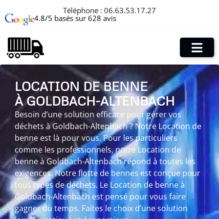
Téléphone :
06.63.53.17.27
4.8/5 basés sur 628 avis
LOCATION DE BENNE
À GOLDBACH-ALTENBACH
Besoin d’une solution efficace pour gérer vos
déchets à Goldbach-Altenbach ? Notre Location de
benne est là pour vous. Pour les particuliers
comme les professionnels, notre Location de
benne à Goldbach-Altenbach répond à toutes les
exigences. Notre flotte de bennes est conçue pour
tous types de déchets. Le Location de benne à
Goldbach-Altenbach est pensé pour vous faire
gagner du temps. Faites le choix d’une solution