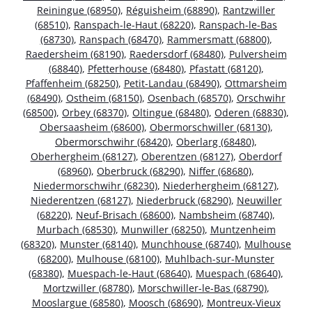
Reiningue (68950)
,
Réguisheim (68890)
,
Rantzwiller
(68510)
,
Ranspach-le-Haut (68220)
,
Ranspach-le-Bas
(68730)
,
Ranspach (68470)
,
Rammersmatt (68800)
,
Raedersheim (68190)
,
Raedersdorf (68480)
,
Pulversheim
(68840)
,
Pfetterhouse (68480)
,
Pfastatt (68120)
,
Pfaffenheim (68250)
,
Petit-Landau (68490)
,
Ottmarsheim
(68490)
,
Ostheim (68150)
,
Osenbach (68570)
,
Orschwihr
(68500)
,
Orbey (68370)
,
Oltingue (68480)
,
Oderen (68830)
,
Obersaasheim (68600)
,
Obermorschwiller (68130)
,
Obermorschwihr (68420)
,
Oberlarg (68480)
,
Oberhergheim (68127)
,
Oberentzen (68127)
,
Oberdorf
(68960)
,
Oberbruck (68290)
,
Niffer (68680)
,
Niedermorschwihr (68230)
,
Niederhergheim (68127)
,
Niederentzen (68127)
,
Niederbruck (68290)
,
Neuwiller
(68220)
,
Neuf-Brisach (68600)
,
Nambsheim (68740)
,
Murbach (68530)
,
Munwiller (68250)
,
Muntzenheim
(68320)
,
Munster (68140)
,
Munchhouse (68740)
,
Mulhouse
(68200)
,
Mulhouse (68100)
,
Muhlbach-sur-Munster
(68380)
,
Muespach-le-Haut (68640)
,
Muespach (68640)
,
Mortzwiller (68780)
,
Morschwiller-le-Bas (68790)
,
Mooslargue (68580)
,
Moosch (68690)
,
Montreux-Vieux