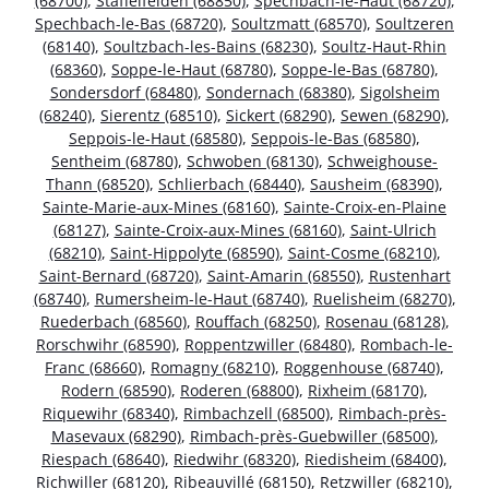
(68700)
,
Staffelfelden (68850)
,
Spechbach-le-Haut (68720)
,
Spechbach-le-Bas (68720)
,
Soultzmatt (68570)
,
Soultzeren
(68140)
,
Soultzbach-les-Bains (68230)
,
Soultz-Haut-Rhin
(68360)
,
Soppe-le-Haut (68780)
,
Soppe-le-Bas (68780)
,
Sondersdorf (68480)
,
Sondernach (68380)
,
Sigolsheim
(68240)
,
Sierentz (68510)
,
Sickert (68290)
,
Sewen (68290)
,
Seppois-le-Haut (68580)
,
Seppois-le-Bas (68580)
,
Sentheim (68780)
,
Schwoben (68130)
,
Schweighouse-
Thann (68520)
,
Schlierbach (68440)
,
Sausheim (68390)
,
Sainte-Marie-aux-Mines (68160)
,
Sainte-Croix-en-Plaine
(68127)
,
Sainte-Croix-aux-Mines (68160)
,
Saint-Ulrich
(68210)
,
Saint-Hippolyte (68590)
,
Saint-Cosme (68210)
,
Saint-Bernard (68720)
,
Saint-Amarin (68550)
,
Rustenhart
(68740)
,
Rumersheim-le-Haut (68740)
,
Ruelisheim (68270)
,
Ruederbach (68560)
,
Rouffach (68250)
,
Rosenau (68128)
,
Rorschwihr (68590)
,
Roppentzwiller (68480)
,
Rombach-le-
Franc (68660)
,
Romagny (68210)
,
Roggenhouse (68740)
,
Rodern (68590)
,
Roderen (68800)
,
Rixheim (68170)
,
Riquewihr (68340)
,
Rimbachzell (68500)
,
Rimbach-près-
Masevaux (68290)
,
Rimbach-près-Guebwiller (68500)
,
Riespach (68640)
,
Riedwihr (68320)
,
Riedisheim (68400)
,
Richwiller (68120)
,
Ribeauvillé (68150)
,
Retzwiller (68210)
,