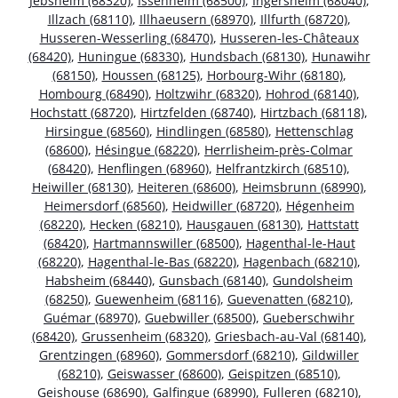
Jebsheim (68320)
,
Issenheim (68500)
,
Ingersheim (68040)
,
Illzach (68110)
,
Illhaeusern (68970)
,
Illfurth (68720)
,
Husseren-Wesserling (68470)
,
Husseren-les-Châteaux
(68420)
,
Huningue (68330)
,
Hundsbach (68130)
,
Hunawihr
(68150)
,
Houssen (68125)
,
Horbourg-Wihr (68180)
,
Hombourg (68490)
,
Holtzwihr (68320)
,
Hohrod (68140)
,
Hochstatt (68720)
,
Hirtzfelden (68740)
,
Hirtzbach (68118)
,
Hirsingue (68560)
,
Hindlingen (68580)
,
Hettenschlag
(68600)
,
Hésingue (68220)
,
Herrlisheim-près-Colmar
(68420)
,
Henflingen (68960)
,
Helfrantzkirch (68510)
,
Heiwiller (68130)
,
Heiteren (68600)
,
Heimsbrunn (68990)
,
Heimersdorf (68560)
,
Heidwiller (68720)
,
Hégenheim
(68220)
,
Hecken (68210)
,
Hausgauen (68130)
,
Hattstatt
(68420)
,
Hartmannswiller (68500)
,
Hagenthal-le-Haut
(68220)
,
Hagenthal-le-Bas (68220)
,
Hagenbach (68210)
,
Habsheim (68440)
,
Gunsbach (68140)
,
Gundolsheim
(68250)
,
Guewenheim (68116)
,
Guevenatten (68210)
,
Guémar (68970)
,
Guebwiller (68500)
,
Gueberschwihr
(68420)
,
Grussenheim (68320)
,
Griesbach-au-Val (68140)
,
Grentzingen (68960)
,
Gommersdorf (68210)
,
Gildwiller
(68210)
,
Geiswasser (68600)
,
Geispitzen (68510)
,
Geishouse (68690)
,
Galfingue (68990)
,
Fulleren (68210)
,