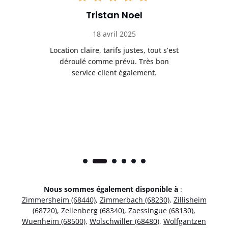
Tristan Noel
18 avril 2025
 de
Location claire, tarifs justes, tout s’est
Se
t
déroulé comme prévu. Très bon
pile
service client également.
Nous sommes également disponible à
:
Zimmersheim (68440)
,
Zimmerbach (68230)
,
Zillisheim
(68720)
,
Zellenberg (68340)
,
Zaessingue (68130)
,
Wuenheim (68500)
,
Wolschwiller (68480)
,
Wolfgantzen