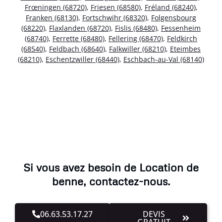
Frœningen (68720)
,
Friesen (68580)
,
Fréland (68240)
,
Franken (68130)
,
Fortschwihr (68320)
,
Folgensbourg
(68220)
,
Flaxlanden (68720)
,
Fislis (68480)
,
Fessenheim
(68740)
,
Ferrette (68480)
,
Fellering (68470)
,
Feldkirch
(68540)
,
Feldbach (68640)
,
Falkwiller (68210)
,
Eteimbes
(68210)
,
Eschentzwiller (68440)
,
Eschbach-au-Val (68140)
Si vous avez besoin de Location de
benne, contactez-nous.
06.63.53.17.27
DEVIS