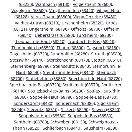
(68230)
,
Wahlbach (68130)
,
Volgelsheim (68600)
,
Vogelgrun (68600)
,
Vœgtlinshoffen (68420)
,
Village-Neuf
(68128)
,
Vieux-Thann (68800)
,
Vieux-Ferrette (68480)
,
Valdieu-Lutran (68210)
,
Urschenheim (68320)
,
Urbès
(68121)
,
Ungersheim (68190)
,
Uffholtz (68700)
,
Uffheim
(68510)
,
Ueberstrass (68580)
,
Turckheim (68230)
,
Traubach-le-Haut (68210)
,
Traubach-le-Bas (68210)
,
Thannenkirch (68590)
,
Thann (68800)
,
Tagsdorf (68130)
,
Tagolsheim (68720)
,
Sundhoffen (68280)
,
Strueth (68580)
,
Stosswihr (68140)
,
Storckensohn (68470)
,
Stetten (68510)
,
Sternenberg (68780)
,
Steinsoultz (68640)
,
Steinbrunn-le-
Haut (68440)
,
Steinbrunn-le-Bas (68440)
,
Steinbach
(68700)
,
Staffelfelden (68850)
,
Spechbach-le-Haut (68720)
,
Spechbach-le-Bas (68720)
,
Soultzmatt (68570)
,
Soultzeren
(68140)
,
Soultzbach-les-Bains (68230)
,
Soultz-Haut-Rhin
(68360)
,
Soppe-le-Haut (68780)
,
Soppe-le-Bas (68780)
,
Sondersdorf (68480)
,
Sondernach (68380)
,
Sigolsheim
(68240)
,
Sierentz (68510)
,
Sickert (68290)
,
Sewen (68290)
,
Seppois-le-Haut (68580)
,
Seppois-le-Bas (68580)
,
Sentheim (68780)
,
Schwoben (68130)
,
Schweighouse-
Thann (68520)
,
Schlierbach (68440)
,
Sausheim (68390)
,