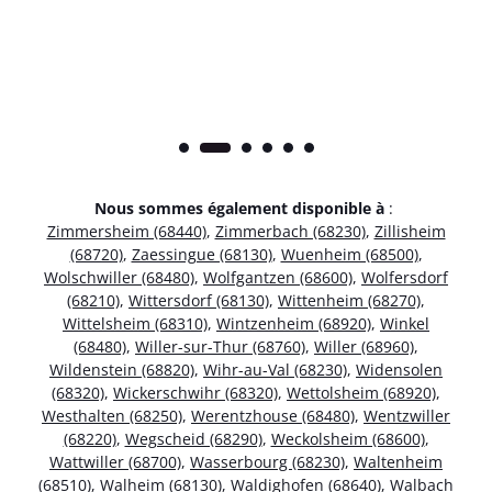
Nous sommes également disponible à
:
Zimmersheim (68440)
,
Zimmerbach (68230)
,
Zillisheim
(68720)
,
Zaessingue (68130)
,
Wuenheim (68500)
,
Wolschwiller (68480)
,
Wolfgantzen (68600)
,
Wolfersdorf
(68210)
,
Wittersdorf (68130)
,
Wittenheim (68270)
,
Wittelsheim (68310)
,
Wintzenheim (68920)
,
Winkel
(68480)
,
Willer-sur-Thur (68760)
,
Willer (68960)
,
Wildenstein (68820)
,
Wihr-au-Val (68230)
,
Widensolen
(68320)
,
Wickerschwihr (68320)
,
Wettolsheim (68920)
,
Westhalten (68250)
,
Werentzhouse (68480)
,
Wentzwiller
(68220)
,
Wegscheid (68290)
,
Weckolsheim (68600)
,
Wattwiller (68700)
,
Wasserbourg (68230)
,
Waltenheim
(68510)
,
Walheim (68130)
,
Waldighofen (68640)
,
Walbach