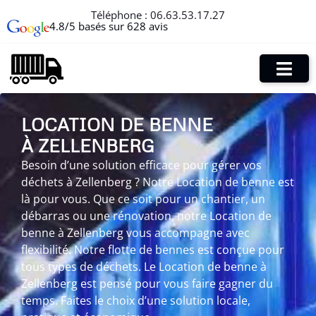
Téléphone :
06.63.53.17.27
4.8/5 basés sur 628 avis
LOCATION DE BENNE
À ZELLENBERG
Besoin d’une solution efficace pour gérer vos
déchets à Zellenberg ? Notre Location de benne est
là pour vous. Que ce soit pour un chantier, un
débarras ou une rénovation, notre Location de
benne à Zellenberg vous accompagne avec
flexibilité. Notre flotte de bennes est conçue pour
tous types de déchets. Le Location de benne à
Zellenberg est pensé pour vous faire gagner du
temps. Faites le choix d’une solution locale,