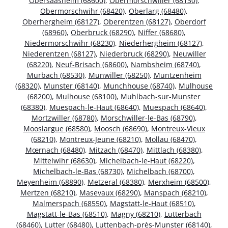
Obersaasheim (68600)
,
Obermorschwiller (68130)
,
Obermorschwihr (68420)
,
Oberlarg (68480)
,
Oberhergheim (68127)
,
Oberentzen (68127)
,
Oberdorf
(68960)
,
Oberbruck (68290)
,
Niffer (68680)
,
Niedermorschwihr (68230)
,
Niederhergheim (68127)
,
Niederentzen (68127)
,
Niederbruck (68290)
,
Neuwiller
(68220)
,
Neuf-Brisach (68600)
,
Nambsheim (68740)
,
Murbach (68530)
,
Munwiller (68250)
,
Muntzenheim
(68320)
,
Munster (68140)
,
Munchhouse (68740)
,
Mulhouse
(68200)
,
Mulhouse (68100)
,
Muhlbach-sur-Munster
(68380)
,
Muespach-le-Haut (68640)
,
Muespach (68640)
,
Mortzwiller (68780)
,
Morschwiller-le-Bas (68790)
,
Mooslargue (68580)
,
Moosch (68690)
,
Montreux-Vieux
(68210)
,
Montreux-Jeune (68210)
,
Mollau (68470)
,
Mœrnach (68480)
,
Mitzach (68470)
,
Mittlach (68380)
,
Mittelwihr (68630)
,
Michelbach-le-Haut (68220)
,
Michelbach-le-Bas (68730)
,
Michelbach (68700)
,
Meyenheim (68890)
,
Metzeral (68380)
,
Merxheim (68500)
,
Mertzen (68210)
,
Masevaux (68290)
,
Manspach (68210)
,
Malmerspach (68550)
,
Magstatt-le-Haut (68510)
,
Magstatt-le-Bas (68510)
,
Magny (68210)
,
Lutterbach
(68460)
,
Lutter (68480)
,
Luttenbach-près-Munster (68140)
,