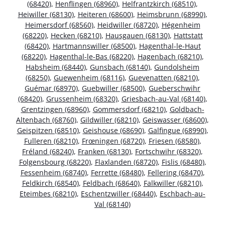
(68420)
,
Henflingen (68960)
,
Helfrantzkirch (68510)
,
Heiwiller (68130)
,
Heiteren (68600)
,
Heimsbrunn (68990)
,
Heimersdorf (68560)
,
Heidwiller (68720)
,
Hégenheim
(68220)
,
Hecken (68210)
,
Hausgauen (68130)
,
Hattstatt
(68420)
,
Hartmannswiller (68500)
,
Hagenthal-le-Haut
(68220)
,
Hagenthal-le-Bas (68220)
,
Hagenbach (68210)
,
Habsheim (68440)
,
Gunsbach (68140)
,
Gundolsheim
(68250)
,
Guewenheim (68116)
,
Guevenatten (68210)
,
Guémar (68970)
,
Guebwiller (68500)
,
Gueberschwihr
(68420)
,
Grussenheim (68320)
,
Griesbach-au-Val (68140)
,
Grentzingen (68960)
,
Gommersdorf (68210)
,
Goldbach-
Altenbach (68760)
,
Gildwiller (68210)
,
Geiswasser (68600)
,
Geispitzen (68510)
,
Geishouse (68690)
,
Galfingue (68990)
,
Fulleren (68210)
,
Frœningen (68720)
,
Friesen (68580)
,
Fréland (68240)
,
Franken (68130)
,
Fortschwihr (68320)
,
Folgensbourg (68220)
,
Flaxlanden (68720)
,
Fislis (68480)
,
Fessenheim (68740)
,
Ferrette (68480)
,
Fellering (68470)
,
Feldkirch (68540)
,
Feldbach (68640)
,
Falkwiller (68210)
,
Eteimbes (68210)
,
Eschentzwiller (68440)
,
Eschbach-au-
Val (68140)