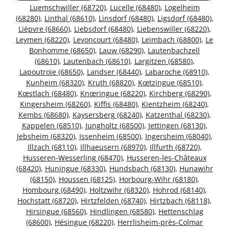
Luemschwiller (68720)
,
Lucelle (68480)
,
Logelheim
(68280)
,
Linthal (68610)
,
Linsdorf (68480)
,
Ligsdorf (68480)
,
Lièpvre (68660)
,
Liebsdorf (68480)
,
Liebenswiller (68220)
,
Leymen (68220)
,
Levoncourt (68480)
,
Leimbach (68800)
,
Le
Bonhomme (68650)
,
Lauw (68290)
,
Lautenbachzell
(68610)
,
Lautenbach (68610)
,
Largitzen (68580)
,
Lapoutroie (68650)
,
Landser (68440)
,
Labaroche (68910)
,
Kunheim (68320)
,
Kruth (68820)
,
Kœtzingue (68510)
,
Kœstlach (68480)
,
Knœringue (68220)
,
Kirchberg (68290)
,
Kingersheim (68260)
,
Kiffis (68480)
,
Kientzheim (68240)
,
Kembs (68680)
,
Kaysersberg (68240)
,
Katzenthal (68230)
,
Kappelen (68510)
,
Jungholtz (68500)
,
Jettingen (68130)
,
Jebsheim (68320)
,
Issenheim (68500)
,
Ingersheim (68040)
,
Illzach (68110)
,
Illhaeusern (68970)
,
Illfurth (68720)
,
Husseren-Wesserling (68470)
,
Husseren-les-Châteaux
(68420)
,
Huningue (68330)
,
Hundsbach (68130)
,
Hunawihr
(68150)
,
Houssen (68125)
,
Horbourg-Wihr (68180)
,
Hombourg (68490)
,
Holtzwihr (68320)
,
Hohrod (68140)
,
Hochstatt (68720)
,
Hirtzfelden (68740)
,
Hirtzbach (68118)
,
Hirsingue (68560)
,
Hindlingen (68580)
,
Hettenschlag
(68600)
,
Hésingue (68220)
,
Herrlisheim-près-Colmar