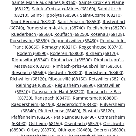
Sainte-Marie-aux-Mines (68160)
,
Sainte-Croix-en-Plaine
(68127)
,
Sainte-Croix-aux-Mines (68160)
,
Saint-Ulrich
(68210)
,
Saint-Hippolyte (68590)
,
Saint-Cosme (68210)
,
Saint-Bernard (68720)
,
Saint-Amarin (68550)
,
Rustenhart
(68740)
,
Rumersheim-le-Haut (68740)
,
Ruelisheim (68270)
,
Ruederbach (68560)
,
Rouffach (68250)
,
Rosenau (68128)
,
Rorschwihr (68590)
,
Roppentzwiller (68480)
,
Rombach-le-
Franc (68660)
,
Romagny (68210)
,
Roggenhouse (68740)
,
Rodern (68590)
,
Roderen (68800)
,
Rixheim (68170)
,
Riquewihr (68340)
,
Rimbachzell (68500)
,
Rimbach-près-
Masevaux (68290)
,
Rimbach-près-Guebwiller (68500)
,
Riespach (68640)
,
Riedwihr (68320)
,
Riedisheim (68400)
,
Richwiller (68120)
,
Ribeauvillé (68150)
,
Retzwiller (68210)
,
Reiningue (68950)
,
Réguisheim (68890)
,
Rantzwiller
(68510)
,
Ranspach-le-Haut (68220)
,
Ranspach-le-Bas
(68730)
,
Ranspach (68470)
,
Rammersmatt (68800)
,
Raedersheim (68190)
,
Raedersdorf (68480)
,
Pulversheim
(68840)
,
Pfetterhouse (68480)
,
Pfastatt (68120)
,
Pfaffenheim (68250)
,
Petit-Landau (68490)
,
Ottmarsheim
(68490)
,
Ostheim (68150)
,
Osenbach (68570)
,
Orschwihr
(68500)
,
Orbey (68370)
,
Oltingue (68480)
,
Oderen (68830)
,