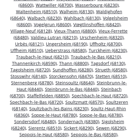
(68600)
,
Wattwiller (68700)
,
Wasserbourg (68230)
,
Waltenheim (68510)
,
Walheim (68130)
,
Waldighofen
(68640)
,
Walbach (68230)
,
Wahlbach (68130)
,
Volgelsheim
(68600)
,
Vogelgrun (68600)
,
Vœgtlinshoffen (68420)
,
Village-Neuf (68128)
,
Vieux-Thann (68800)
,
Vieux-Ferrette
(68480)
,
Valdieu-Lutran (68210)
,
Urschenheim (68320)
,
Urbès (68121)
,
Ungersheim (68190)
,
Uffholtz (68700)
,
Uffheim (68510)
,
Ueberstrass (68580)
,
Turckheim (68230)
,
Traubach-le-Haut (68210)
,
Traubach-le-Bas (68210)
,
Thannenkirch (68590)
,
Thann (68800)
,
Tagsdorf (68130)
,
Tagolsheim (68720)
,
Sundhoffen (68280)
,
Strueth (68580)
,
Stosswihr (68140)
,
Storckensohn (68470)
,
Stetten (68510)
,
Sternenberg (68780)
,
Steinsoultz (68640)
,
Steinbrunn-le-
Haut (68440)
,
Steinbrunn-le-Bas (68440)
,
Steinbach
(68700)
,
Staffelfelden (68850)
,
Spechbach-le-Haut (68720)
,
Spechbach-le-Bas (68720)
,
Soultzmatt (68570)
,
Soultzeren
(68140)
,
Soultzbach-les-Bains (68230)
,
Soultz-Haut-Rhin
(68360)
,
Soppe-le-Haut (68780)
,
Soppe-le-Bas (68780)
,
Sondersdorf (68480)
,
Sondernach (68380)
,
Sigolsheim
(68240)
,
Sierentz (68510)
,
Sickert (68290)
,
Sewen (68290)
,
Seppois-le-Haut (68580)
,
Seppois-le-Bas (68580)
,