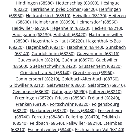
Hindlingen (68580)
,
Hettenschlag (68600)
,
Hésingue
(68220)
,
Herrlisheim-près-Colmar (68420)
,
Henflingen
(68960)
,
Helfrantzkirch (68510)
,
Heiwiller (68130)
,
Heiteren
(68600)
,
Heimsbrunn (68990)
,
Heimersdorf (68560)
,
Heidwiller (68720)
,
Hégenheim (68220)
,
Hecken (68210)
,
Hausgauen (68130)
,
Hattstatt (68420)
,
Hartmannswiller
(68500)
,
Hagenthal-le-Haut (68220)
,
Hagenthal-le-Bas
(68220)
,
Hagenbach (68210)
,
Habsheim (68440)
,
Gunsbach
(68140)
,
Gundolsheim (68250)
,
Guewenheim (68116)
,
Guevenatten (68210)
,
Guémar (68970)
,
Guebwiller
(68500)
,
Gueberschwihr (68420)
,
Grussenheim (68320)
,
Griesbach-au-Val (68140)
,
Grentzingen (68960)
,
Gommersdorf (68210)
,
Goldbach-Altenbach (68760)
,
Gildwiller (68210)
,
Geiswasser (68600)
,
Geispitzen (68510)
,
Geishouse (68690)
,
Galfingue (68990)
,
Fulleren (68210)
,
Frœningen (68720)
,
Friesen (68580)
,
Fréland (68240)
,
Franken (68130)
,
Fortschwihr (68320)
,
Folgensbourg
(68220)
,
Flaxlanden (68720)
,
Fislis (68480)
,
Fessenheim
(68740)
,
Ferrette (68480)
,
Fellering (68470)
,
Feldkirch
(68540)
,
Feldbach (68640)
,
Falkwiller (68210)
,
Eteimbes
(68210)
,
Eschentzwiller (68440)
,
Eschbach-au-Val (68140)