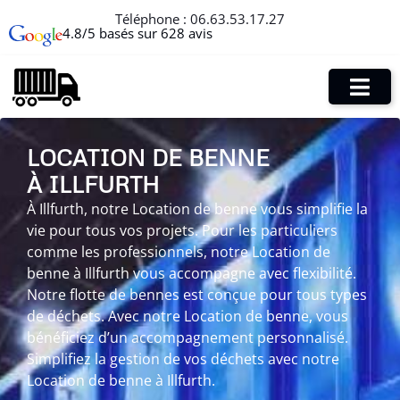
Téléphone :
06.63.53.17.27
4.8/5 basés sur 628 avis
LOCATION DE BENNE
À ILLFURTH
À Illfurth, notre Location de benne vous simplifie la
vie pour tous vos projets. Pour les particuliers
comme les professionnels, notre Location de
benne à Illfurth vous accompagne avec flexibilité.
Notre flotte de bennes est conçue pour tous types
de déchets. Avec notre Location de benne, vous
bénéficiez d’un accompagnement personnalisé.
Simplifiez la gestion de vos déchets avec notre
Location de benne à Illfurth.