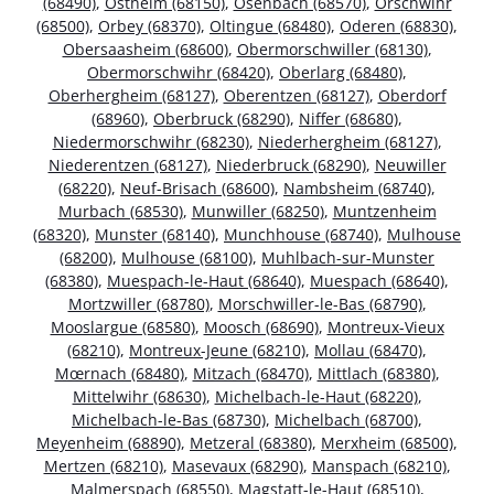
(68490)
,
Ostheim (68150)
,
Osenbach (68570)
,
Orschwihr
(68500)
,
Orbey (68370)
,
Oltingue (68480)
,
Oderen (68830)
,
Obersaasheim (68600)
,
Obermorschwiller (68130)
,
Obermorschwihr (68420)
,
Oberlarg (68480)
,
Oberhergheim (68127)
,
Oberentzen (68127)
,
Oberdorf
(68960)
,
Oberbruck (68290)
,
Niffer (68680)
,
Niedermorschwihr (68230)
,
Niederhergheim (68127)
,
Niederentzen (68127)
,
Niederbruck (68290)
,
Neuwiller
(68220)
,
Neuf-Brisach (68600)
,
Nambsheim (68740)
,
Murbach (68530)
,
Munwiller (68250)
,
Muntzenheim
(68320)
,
Munster (68140)
,
Munchhouse (68740)
,
Mulhouse
(68200)
,
Mulhouse (68100)
,
Muhlbach-sur-Munster
(68380)
,
Muespach-le-Haut (68640)
,
Muespach (68640)
,
Mortzwiller (68780)
,
Morschwiller-le-Bas (68790)
,
Mooslargue (68580)
,
Moosch (68690)
,
Montreux-Vieux
(68210)
,
Montreux-Jeune (68210)
,
Mollau (68470)
,
Mœrnach (68480)
,
Mitzach (68470)
,
Mittlach (68380)
,
Mittelwihr (68630)
,
Michelbach-le-Haut (68220)
,
Michelbach-le-Bas (68730)
,
Michelbach (68700)
,
Meyenheim (68890)
,
Metzeral (68380)
,
Merxheim (68500)
,
Mertzen (68210)
,
Masevaux (68290)
,
Manspach (68210)
,
Malmerspach (68550)
,
Magstatt-le-Haut (68510)
,