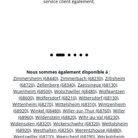
service client également.
Nous sommes également disponible à
:
Zimmersheim (68440)
,
Zimmerbach (68230)
,
Zillisheim
(68720)
,
Zellenberg (68340)
,
Zaessingue (68130)
,
Wuenheim (68500)
,
Wolschwiller (68480)
,
Wolfgantzen
(68600)
,
Wolfersdorf (68210)
,
Wittersdorf (68130)
,
Wittenheim (68270)
,
Wittelsheim (68310)
,
Wintzenheim
(68920)
,
Winkel (68480)
,
Willer-sur-Thur (68760)
,
Willer
(68960)
,
Wildenstein (68820)
,
Wihr-au-Val (68230)
,
Widensolen (68320)
,
Wickerschwihr (68320)
,
Wettolsheim
(68920)
,
Westhalten (68250)
,
Werentzhouse (68480)
,
Wentzwiller (68220)
,
Wegscheid (68290)
,
Weckolsheim