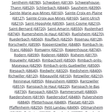
Sentheim (68780)
,
Schwoben (68130)
,
Schweighouse-
Thann (68520)
,
Schlierbach (68440)
,
Sausheim (68390)
,
Sainte-Marie-aux-Mines (68160)
,
Sainte-Croix-en-Plaine
(68127)
,
Sainte-Croix-aux-Mines (68160)
,
Saint-Ulrich
(68210)
,
Saint-Hippolyte (68590)
,
Saint-Cosme (68210)
,
Saint-Bernard (68720)
,
Saint-Amarin (68550)
,
Rustenhart
(68740)
,
Rumersheim-le-Haut (68740)
,
Ruelisheim (68270)
,
Ruederbach (68560)
,
Rouffach (68250)
,
Rosenau (68128)
,
Rorschwihr (68590)
,
Roppentzwiller (68480)
,
Rombach-le-
Franc (68660)
,
Romagny (68210)
,
Roggenhouse (68740)
,
Rodern (68590)
,
Roderen (68800)
,
Rixheim (68170)
,
Riquewihr (68340)
,
Rimbachzell (68500)
,
Rimbach-près-
Masevaux (68290)
,
Rimbach-près-Guebwiller (68500)
,
Riespach (68640)
,
Riedwihr (68320)
,
Riedisheim (68400)
,
Richwiller (68120)
,
Ribeauvillé (68150)
,
Retzwiller (68210)
,
Reiningue (68950)
,
Réguisheim (68890)
,
Rantzwiller
(68510)
,
Ranspach-le-Haut (68220)
,
Ranspach-le-Bas
(68730)
,
Ranspach (68470)
,
Rammersmatt (68800)
,
Raedersheim (68190)
,
Raedersdorf (68480)
,
Pulversheim
(68840)
,
Pfetterhouse (68480)
,
Pfastatt (68120)
,
Pfaffenheim (68250)
,
Petit-Landau (68490)
,
Ottmarsheim