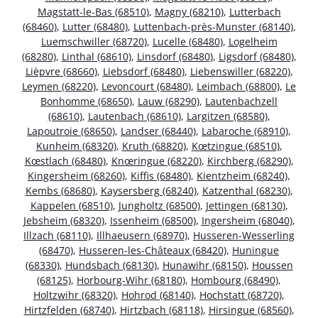
Magstatt-le-Bas (68510)
,
Magny (68210)
,
Lutterbach
(68460)
,
Lutter (68480)
,
Luttenbach-près-Munster (68140)
,
Luemschwiller (68720)
,
Lucelle (68480)
,
Logelheim
(68280)
,
Linthal (68610)
,
Linsdorf (68480)
,
Ligsdorf (68480)
,
Lièpvre (68660)
,
Liebsdorf (68480)
,
Liebenswiller (68220)
,
Leymen (68220)
,
Levoncourt (68480)
,
Leimbach (68800)
,
Le
Bonhomme (68650)
,
Lauw (68290)
,
Lautenbachzell
(68610)
,
Lautenbach (68610)
,
Largitzen (68580)
,
Lapoutroie (68650)
,
Landser (68440)
,
Labaroche (68910)
,
Kunheim (68320)
,
Kruth (68820)
,
Kœtzingue (68510)
,
Kœstlach (68480)
,
Knœringue (68220)
,
Kirchberg (68290)
,
Kingersheim (68260)
,
Kiffis (68480)
,
Kientzheim (68240)
,
Kembs (68680)
,
Kaysersberg (68240)
,
Katzenthal (68230)
,
Kappelen (68510)
,
Jungholtz (68500)
,
Jettingen (68130)
,
Jebsheim (68320)
,
Issenheim (68500)
,
Ingersheim (68040)
,
Illzach (68110)
,
Illhaeusern (68970)
,
Husseren-Wesserling
(68470)
,
Husseren-les-Châteaux (68420)
,
Huningue
(68330)
,
Hundsbach (68130)
,
Hunawihr (68150)
,
Houssen
(68125)
,
Horbourg-Wihr (68180)
,
Hombourg (68490)
,
Holtzwihr (68320)
,
Hohrod (68140)
,
Hochstatt (68720)
,
Hirtzfelden (68740)
,
Hirtzbach (68118)
,
Hirsingue (68560)
,