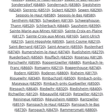
Sondersdorf (68480)
,
Sondernach (68380)
,
Sigolsheim
(68240)
,
Sierentz (68510)
,
Sickert (68290)
,
Sewen (68290)
,
Seppois-le-Haut (68580)
,
Seppois-le-Bas (68580)
,
Sentheim (68780)
,
Schwoben (68130)
,
Schweighouse-
Thann (68520)
,
Schlierbach (68440)
,
Sausheim (68390)
,
Sainte-Marie-aux-Mines (68160)
,
Sainte-Croix-en-Plaine
(68127)
,
Sainte-Croix-aux-Mines (68160)
,
Saint-Ulrich
(68210)
,
Saint-Hippolyte (68590)
,
Saint-Cosme (68210)
,
Saint-Bernard (68720)
,
Saint-Amarin (68550)
,
Rustenhart
(68740)
,
Rumersheim-le-Haut (68740)
,
Ruelisheim (68270)
,
Ruederbach (68560)
,
Rouffach (68250)
,
Rosenau (68128)
,
Rorschwihr (68590)
,
Roppentzwiller (68480)
,
Rombach-le-
Franc (68660)
,
Romagny (68210)
,
Roggenhouse (68740)
,
Rodern (68590)
,
Roderen (68800)
,
Rixheim (68170)
,
Riquewihr (68340)
,
Rimbachzell (68500)
,
Rimbach-près-
Masevaux (68290)
,
Rimbach-près-Guebwiller (68500)
,
Riespach (68640)
,
Riedwihr (68320)
,
Riedisheim (68400)
,
Richwiller (68120)
,
Ribeauvillé (68150)
,
Retzwiller (68210)
,
Reiningue (68950)
,
Réguisheim (68890)
,
Rantzwiller
(68510)
,
Ranspach-le-Haut (68220)
,
Ranspach-le-Bas
(68730)
,
Ranspach (68470)
,
Rammersmatt (68800)
,