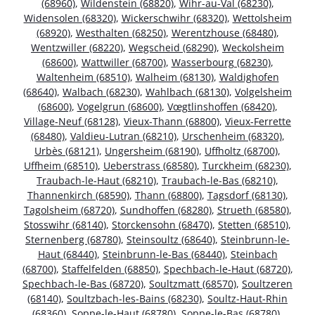
(68960)
,
Wildenstein (68820)
,
Wihr-au-Val (68230)
,
Widensolen (68320)
,
Wickerschwihr (68320)
,
Wettolsheim
(68920)
,
Westhalten (68250)
,
Werentzhouse (68480)
,
Wentzwiller (68220)
,
Wegscheid (68290)
,
Weckolsheim
(68600)
,
Wattwiller (68700)
,
Wasserbourg (68230)
,
Waltenheim (68510)
,
Walheim (68130)
,
Waldighofen
(68640)
,
Walbach (68230)
,
Wahlbach (68130)
,
Volgelsheim
(68600)
,
Vogelgrun (68600)
,
Vœgtlinshoffen (68420)
,
Village-Neuf (68128)
,
Vieux-Thann (68800)
,
Vieux-Ferrette
(68480)
,
Valdieu-Lutran (68210)
,
Urschenheim (68320)
,
Urbès (68121)
,
Ungersheim (68190)
,
Uffholtz (68700)
,
Uffheim (68510)
,
Ueberstrass (68580)
,
Turckheim (68230)
,
Traubach-le-Haut (68210)
,
Traubach-le-Bas (68210)
,
Thannenkirch (68590)
,
Thann (68800)
,
Tagsdorf (68130)
,
Tagolsheim (68720)
,
Sundhoffen (68280)
,
Strueth (68580)
,
Stosswihr (68140)
,
Storckensohn (68470)
,
Stetten (68510)
,
Sternenberg (68780)
,
Steinsoultz (68640)
,
Steinbrunn-le-
Haut (68440)
,
Steinbrunn-le-Bas (68440)
,
Steinbach
(68700)
,
Staffelfelden (68850)
,
Spechbach-le-Haut (68720)
,
Spechbach-le-Bas (68720)
,
Soultzmatt (68570)
,
Soultzeren
(68140)
,
Soultzbach-les-Bains (68230)
,
Soultz-Haut-Rhin
(68360)
,
Soppe-le-Haut (68780)
,
Soppe-le-Bas (68780)
,