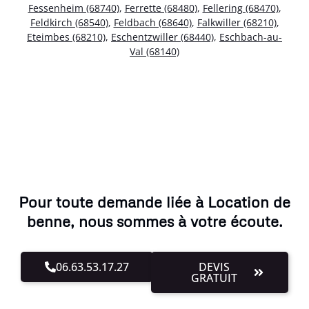
Fessenheim (68740)
,
Ferrette (68480)
,
Fellering (68470)
,
Feldkirch (68540)
,
Feldbach (68640)
,
Falkwiller (68210)
,
Eteimbes (68210)
,
Eschentzwiller (68440)
,
Eschbach-au-
Val (68140)
Pour toute demande liée à Location de
benne, nous sommes à votre écoute.
06.63.53.17.27
DEVIS
GRATUIT