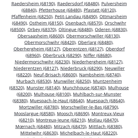
Raedersheim (68190)
,
Raedersdorf (68480)
,
Pulversheim
(68840)
,
Pfetterhouse (68480)
,
Pfastatt (68120)
,
Pfaffenheim (68250)
,
Petit-Landau (68490)
,
Ottmarsheim
(68490)
,
Ostheim (68150)
,
Osenbach (68570)
,
Orschwihr
(68500)
,
Orbey (68370)
,
Oltingue (68480)
,
Oderen (68830)
,
Obersaasheim (68600)
,
Obermorschwiller (68130)
,
Obermorschwihr (68420)
,
Oberlarg (68480)
,
Oberhergheim (68127)
,
Oberentzen (68127)
,
Oberdorf
(68960)
,
Oberbruck (68290)
,
Niffer (68680)
,
Niedermorschwihr (68230)
,
Niederhergheim (68127)
,
Niederentzen (68127)
,
Niederbruck (68290)
,
Neuwiller
(68220)
,
Neuf-Brisach (68600)
,
Nambsheim (68740)
,
Murbach (68530)
,
Munwiller (68250)
,
Muntzenheim
(68320)
,
Munster (68140)
,
Munchhouse (68740)
,
Mulhouse
(68200)
,
Mulhouse (68100)
,
Muhlbach-sur-Munster
(68380)
,
Muespach-le-Haut (68640)
,
Muespach (68640)
,
Mortzwiller (68780)
,
Morschwiller-le-Bas (68790)
,
Mooslargue (68580)
,
Moosch (68690)
,
Montreux-Vieux
(68210)
,
Montreux-Jeune (68210)
,
Mollau (68470)
,
Mœrnach (68480)
,
Mitzach (68470)
,
Mittlach (68380)
,
Mittelwihr (68630)
,
Michelbach-le-Haut (68220)
,