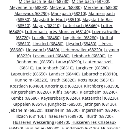
Michelbach-le-Bas (68730)
,
Michelbach (68700)
,
Meyenheim (68890)
,
Metzeral (68380)
,
Merxheim (68500)
,
Masevaux (68290)
,
Manspach (68210)
,
Malmerspach
(68550)
,
Magstatt-le-Haut (68510)
,
Magstatt-le-Bas
(68510)
,
Magny (68210)
,
Lutterbach (68460)
,
Lutter
(68480)
,
Luttenbach-près-Munster (68140)
,
Luemschwiller
(68720)
,
Lucelle (68480)
,
Logelheim (68280)
,
Linthal
(68610)
,
Linsdorf (68480)
,
Ligsdorf (68480)
,
Lièpvre
(68660)
,
Liebsdorf (68480)
,
Liebenswiller (68220)
,
Leymen
(68220)
,
Levoncourt (68480)
,
Leimbach (68800)
,
Le
Bonhomme (68650)
,
Lauw (68290)
,
Lautenbachzell
(68610)
,
Lautenbach (68610)
,
Largitzen (68580)
,
Lapoutroie (68650)
,
Landser (68440)
,
Labaroche (68910)
,
Kunheim (68320)
,
Kruth (68820)
,
Kœtzingue (68510)
,
Kœstlach (68480)
,
Knœringue (68220)
,
Kirchberg (68290)
,
Kingersheim (68260)
,
Kiffis (68480)
,
Kientzheim (68240)
,
Kembs (68680)
,
Kaysersberg (68240)
,
Katzenthal (68230)
,
Kappelen (68510)
,
Jungholtz (68500)
,
Jettingen (68130)
,
Jebsheim (68320)
,
Issenheim (68500)
,
Ingersheim (68040)
,
Illzach (68110)
,
Illhaeusern (68970)
,
Illfurth (68720)
,
Husseren-Wesserling (68470)
,
Husseren-les-Châteaux
(68420)
,
Huningue (68330)
,
Hundsbach (68130)
,
Hunawihr