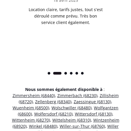
18 avril 2025
 de
Location claire, tarifs justes, tout s’est
Se
t
déroulé comme prévu. Très bon
pile
service client également.
Nous sommes également disponible à
:
Zimmersheim (68440)
,
Zimmerbach (68230)
,
Zillisheim
(68720)
,
Zellenberg (68340)
,
Zaessingue (68130)
,
Wuenheim (68500)
,
Wolschwiller (68480)
,
Wolfgantzen
(68600)
,
Wolfersdorf (68210)
,
Wittersdorf (68130)
,
Wittenheim (68270)
,
Wittelsheim (68310)
,
Wintzenheim
(68920)
,
Winkel (68480)
,
Willer-sur-Thur (68760)
,
Willer