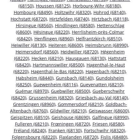
(68150)
,
Houssen (68125)
,
Horbourg-Wihr (68180)
,
Hombourg (68490)
,
Holtzwihr (68320)
,
Hohrod (68140)
,
Hochstatt (68720)
,
Hirtzfelden (68740)
,
Hirtzbach (68118)
,
Hirsingue (68560)
,
Hindlingen (68580)
,
Hettenschlag
(68600)
,
Hésingue (68220)
,
Herrlisheim-près-Colmar
(68420)
,
Henflingen (68960)
,
Helfrantzkirch (68510)
,
Heiwiller (68130)
,
Heiteren (68600)
,
Heimsbrunn (68990)
,
Heimersdorf (68560)
,
Heidwiller (68720)
,
Hégenheim
(68220)
,
Hecken (68210)
,
Hausgauen (68130)
,
Hattstatt
(68420)
,
Hartmannswiller (68500)
,
Hagenthal-le-Haut
(68220)
,
Hagenthal-le-Bas (68220)
,
Hagenbach (68210)
,
Habsheim (68440)
,
Gunsbach (68140)
,
Gundolsheim
(68250)
,
Guewenheim (68116)
,
Guevenatten (68210)
,
Guémar (68970)
,
Guebwiller (68500)
,
Gueberschwihr
(68420)
,
Grussenheim (68320)
,
Griesbach-au-Val (68140)
,
Grentzingen (68960)
,
Gommersdorf (68210)
,
Goldbach-
Altenbach (68760)
,
Gildwiller (68210)
,
Geiswasser (68600)
,
Geispitzen (68510)
,
Geishouse (68690)
,
Galfingue (68990)
,
Fulleren (68210)
,
Frœningen (68720)
,
Friesen (68580)
,
Fréland (68240)
,
Franken (68130)
,
Fortschwihr (68320)
,
Folgensbourg (68220)
,
Flaxlanden (68720)
,
Fislis (68480)
,