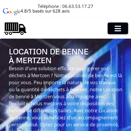
Téléphone :
06.63.53.17.27
4.8/5 basés sur 628 avis
LOCATION DE BENNE
À MERTZEN
Besoin d’une solution efficace pour gérer vos
déchets à Mertzen ? Notre Location de benne est là
pour vous. Peu importe la nature de vos travaux
ou la quantité de déchets à évacuer, notre Location
de benne à Mertzen vous accompagne avec
flexibilité. Nous mettons à votre disposition des
bennes de différentes tailles. Avec notre Location
de benne, vous bénéficiez d’un accompagnement
personnalisé. Optez pour un service de proximité,