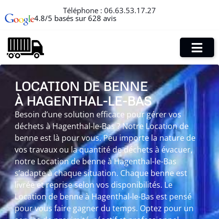
Téléphone :
06.63.53.17.27
4.8/5 basés sur 628 avis
LOCATION DE BENNE
À HAGENTHAL-LE-BAS
Besoin d’une solution efficace pour gérer vos
déchets à Hagenthal-le-Bas ? Notre Location de
benne est là pour vous. Peu importe la nature de
vos travaux ou la quantité de déchets à évacuer,
notre Location de benne à Hagenthal-le-Bas
s’adapte à chaque situation. Chaque benne est
livrée et reprise selon vos disponibilités. Le
Location de benne à Hagenthal-le-Bas est pensé
pour vous faire gagner du temps. Optez pour un