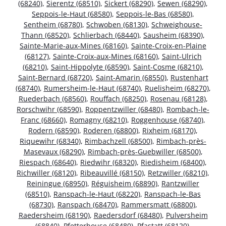
(68240)
,
Sierentz (68510)
,
Sickert (68290)
,
Sewen (68290)
,
Seppois-le-Haut (68580)
,
Seppois-le-Bas (68580)
,
Sentheim (68780)
,
Schwoben (68130)
,
Schweighouse-
Thann (68520)
,
Schlierbach (68440)
,
Sausheim (68390)
,
Sainte-Marie-aux-Mines (68160)
,
Sainte-Croix-en-Plaine
(68127)
,
Sainte-Croix-aux-Mines (68160)
,
Saint-Ulrich
(68210)
,
Saint-Hippolyte (68590)
,
Saint-Cosme (68210)
,
Saint-Bernard (68720)
,
Saint-Amarin (68550)
,
Rustenhart
(68740)
,
Rumersheim-le-Haut (68740)
,
Ruelisheim (68270)
,
Ruederbach (68560)
,
Rouffach (68250)
,
Rosenau (68128)
,
Rorschwihr (68590)
,
Roppentzwiller (68480)
,
Rombach-le-
Franc (68660)
,
Romagny (68210)
,
Roggenhouse (68740)
,
Rodern (68590)
,
Roderen (68800)
,
Rixheim (68170)
,
Riquewihr (68340)
,
Rimbachzell (68500)
,
Rimbach-près-
Masevaux (68290)
,
Rimbach-près-Guebwiller (68500)
,
Riespach (68640)
,
Riedwihr (68320)
,
Riedisheim (68400)
,
Richwiller (68120)
,
Ribeauvillé (68150)
,
Retzwiller (68210)
,
Reiningue (68950)
,
Réguisheim (68890)
,
Rantzwiller
(68510)
,
Ranspach-le-Haut (68220)
,
Ranspach-le-Bas
(68730)
,
Ranspach (68470)
,
Rammersmatt (68800)
,
Raedersheim (68190)
,
Raedersdorf (68480)
,
Pulversheim
(68840)
,
Pfetterhouse (68480)
,
Pfastatt (68120)
,