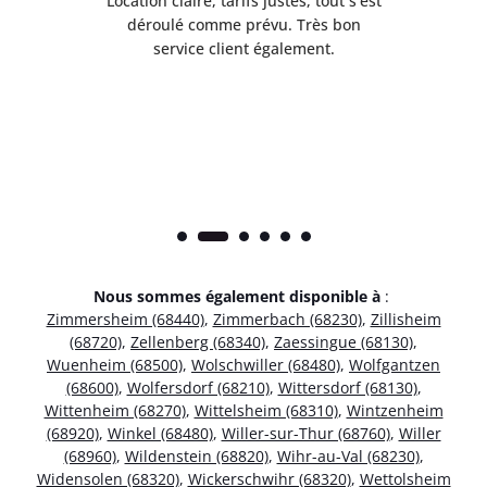
 de
Location claire, tarifs justes, tout s’est
Se
t
déroulé comme prévu. Très bon
pile
service client également.
Nous sommes également disponible à
:
Zimmersheim (68440)
,
Zimmerbach (68230)
,
Zillisheim
(68720)
,
Zellenberg (68340)
,
Zaessingue (68130)
,
Wuenheim (68500)
,
Wolschwiller (68480)
,
Wolfgantzen
(68600)
,
Wolfersdorf (68210)
,
Wittersdorf (68130)
,
Wittenheim (68270)
,
Wittelsheim (68310)
,
Wintzenheim
(68920)
,
Winkel (68480)
,
Willer-sur-Thur (68760)
,
Willer
(68960)
,
Wildenstein (68820)
,
Wihr-au-Val (68230)
,
Widensolen (68320)
,
Wickerschwihr (68320)
,
Wettolsheim