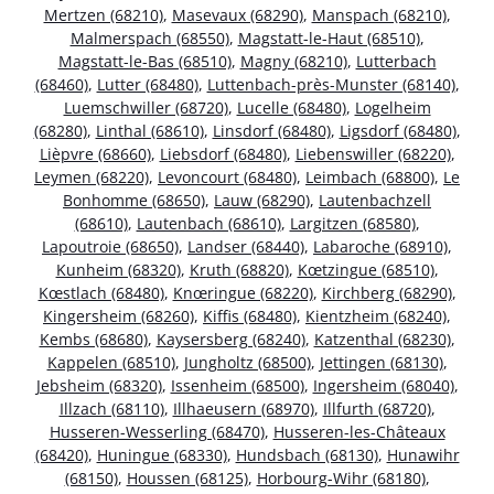
Mertzen (68210)
,
Masevaux (68290)
,
Manspach (68210)
,
Malmerspach (68550)
,
Magstatt-le-Haut (68510)
,
Magstatt-le-Bas (68510)
,
Magny (68210)
,
Lutterbach
(68460)
,
Lutter (68480)
,
Luttenbach-près-Munster (68140)
,
Luemschwiller (68720)
,
Lucelle (68480)
,
Logelheim
(68280)
,
Linthal (68610)
,
Linsdorf (68480)
,
Ligsdorf (68480)
,
Lièpvre (68660)
,
Liebsdorf (68480)
,
Liebenswiller (68220)
,
Leymen (68220)
,
Levoncourt (68480)
,
Leimbach (68800)
,
Le
Bonhomme (68650)
,
Lauw (68290)
,
Lautenbachzell
(68610)
,
Lautenbach (68610)
,
Largitzen (68580)
,
Lapoutroie (68650)
,
Landser (68440)
,
Labaroche (68910)
,
Kunheim (68320)
,
Kruth (68820)
,
Kœtzingue (68510)
,
Kœstlach (68480)
,
Knœringue (68220)
,
Kirchberg (68290)
,
Kingersheim (68260)
,
Kiffis (68480)
,
Kientzheim (68240)
,
Kembs (68680)
,
Kaysersberg (68240)
,
Katzenthal (68230)
,
Kappelen (68510)
,
Jungholtz (68500)
,
Jettingen (68130)
,
Jebsheim (68320)
,
Issenheim (68500)
,
Ingersheim (68040)
,
Illzach (68110)
,
Illhaeusern (68970)
,
Illfurth (68720)
,
Husseren-Wesserling (68470)
,
Husseren-les-Châteaux
(68420)
,
Huningue (68330)
,
Hundsbach (68130)
,
Hunawihr
(68150)
,
Houssen (68125)
,
Horbourg-Wihr (68180)
,