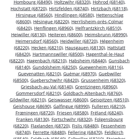
Hombourg (68490)
,
Holtzwihr (68320)
,
Hohrod (68140)
,
Hochstatt (68720)
,
Hirtzfelden (68740)
,
Hirtzbach (68118)
,
Hirsingue (68560)
,
Hindlingen (68580)
,
Hettenschlag
(68600)
,
Hésingue (68220)
,
Herrlisheim-près-Colmar
(68420)
,
Henflingen (68960)
,
Helfrantzkirch (68510)
,
Heiwiller (68130)
,
Heiteren (68600)
,
Heimsbrunn (68990)
,
Heimersdorf (68560)
,
Heidwiller (68720)
,
Hégenheim
(68220)
,
Hecken (68210)
,
Hausgauen (68130)
,
Hattstatt
(68420)
,
Hartmannswiller (68500)
,
Hagenthal-le-Haut
(68220)
,
Hagenbach (68210)
,
Habsheim (68440)
,
Gunsbach
(68140)
,
Gundolsheim (68250)
,
Guewenheim (68116)
,
Guevenatten (68210)
,
Guémar (68970)
,
Guebwiller
(68500)
,
Gueberschwihr (68420)
,
Grussenheim (68320)
,
Griesbach-au-Val (68140)
,
Grentzingen (68960)
,
Gommersdorf (68210)
,
Goldbach-Altenbach (68760)
,
Gildwiller (68210)
,
Geiswasser (68600)
,
Geispitzen (68510)
,
Geishouse (68690)
,
Galfingue (68990)
,
Fulleren (68210)
,
Frœningen (68720)
,
Friesen (68580)
,
Fréland (68240)
,
Franken (68130)
,
Fortschwihr (68320)
,
Folgensbourg
(68220)
,
Flaxlanden (68720)
,
Fislis (68480)
,
Fessenheim
(68740)
,
Ferrette (68480)
,
Fellering (68470)
,
Feldkirch
(68540)
,
Feldbach (68640)
,
Falkwiller (68210)
,
Eteimbes