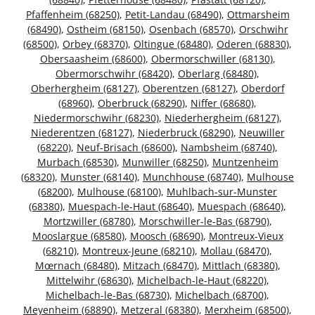
Pfaffenheim (68250)
,
Petit-Landau (68490)
,
Ottmarsheim
(68490)
,
Ostheim (68150)
,
Osenbach (68570)
,
Orschwihr
(68500)
,
Orbey (68370)
,
Oltingue (68480)
,
Oderen (68830)
,
Obersaasheim (68600)
,
Obermorschwiller (68130)
,
Obermorschwihr (68420)
,
Oberlarg (68480)
,
Oberhergheim (68127)
,
Oberentzen (68127)
,
Oberdorf
(68960)
,
Oberbruck (68290)
,
Niffer (68680)
,
Niedermorschwihr (68230)
,
Niederhergheim (68127)
,
Niederentzen (68127)
,
Niederbruck (68290)
,
Neuwiller
(68220)
,
Neuf-Brisach (68600)
,
Nambsheim (68740)
,
Murbach (68530)
,
Munwiller (68250)
,
Muntzenheim
(68320)
,
Munster (68140)
,
Munchhouse (68740)
,
Mulhouse
(68200)
,
Mulhouse (68100)
,
Muhlbach-sur-Munster
(68380)
,
Muespach-le-Haut (68640)
,
Muespach (68640)
,
Mortzwiller (68780)
,
Morschwiller-le-Bas (68790)
,
Mooslargue (68580)
,
Moosch (68690)
,
Montreux-Vieux
(68210)
,
Montreux-Jeune (68210)
,
Mollau (68470)
,
Mœrnach (68480)
,
Mitzach (68470)
,
Mittlach (68380)
,
Mittelwihr (68630)
,
Michelbach-le-Haut (68220)
,
Michelbach-le-Bas (68730)
,
Michelbach (68700)
,
Meyenheim (68890)
,
Metzeral (68380)
,
Merxheim (68500)
,