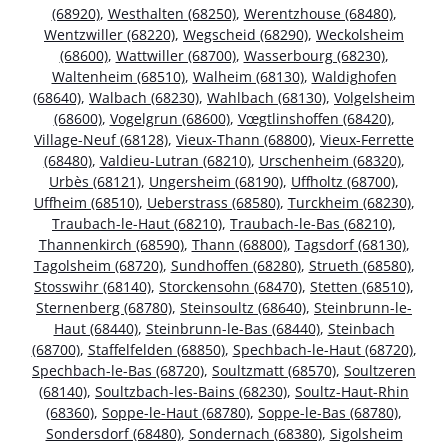
(68920)
,
Westhalten (68250)
,
Werentzhouse (68480)
,
Wentzwiller (68220)
,
Wegscheid (68290)
,
Weckolsheim
(68600)
,
Wattwiller (68700)
,
Wasserbourg (68230)
,
Waltenheim (68510)
,
Walheim (68130)
,
Waldighofen
(68640)
,
Walbach (68230)
,
Wahlbach (68130)
,
Volgelsheim
(68600)
,
Vogelgrun (68600)
,
Vœgtlinshoffen (68420)
,
Village-Neuf (68128)
,
Vieux-Thann (68800)
,
Vieux-Ferrette
(68480)
,
Valdieu-Lutran (68210)
,
Urschenheim (68320)
,
Urbès (68121)
,
Ungersheim (68190)
,
Uffholtz (68700)
,
Uffheim (68510)
,
Ueberstrass (68580)
,
Turckheim (68230)
,
Traubach-le-Haut (68210)
,
Traubach-le-Bas (68210)
,
Thannenkirch (68590)
,
Thann (68800)
,
Tagsdorf (68130)
,
Tagolsheim (68720)
,
Sundhoffen (68280)
,
Strueth (68580)
,
Stosswihr (68140)
,
Storckensohn (68470)
,
Stetten (68510)
,
Sternenberg (68780)
,
Steinsoultz (68640)
,
Steinbrunn-le-
Haut (68440)
,
Steinbrunn-le-Bas (68440)
,
Steinbach
(68700)
,
Staffelfelden (68850)
,
Spechbach-le-Haut (68720)
,
Spechbach-le-Bas (68720)
,
Soultzmatt (68570)
,
Soultzeren
(68140)
,
Soultzbach-les-Bains (68230)
,
Soultz-Haut-Rhin
(68360)
,
Soppe-le-Haut (68780)
,
Soppe-le-Bas (68780)
,
Sondersdorf (68480)
,
Sondernach (68380)
,
Sigolsheim