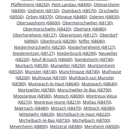
Pfaffenheim (68250)
,
Petit-Landau (68490)
,
Ottmarsheim
(68490)
,
Ostheim (68150)
,
Osenbach (68570)
,
Orschwihr
(68500)
,
Orbey (68370)
,
Oltingue (68480)
,
Oderen (68830)
,
Obersaasheim (68600)
,
Obermorschwiller (68130)
,
Obermorschwihr (68420)
,
Oberlarg (68480)
,
Oberhergheim (68127)
,
Oberentzen (68127)
,
Oberdorf
(68960)
,
Oberbruck (68290)
,
Niffer (68680)
,
Niedermorschwihr (68230)
,
Niederhergheim (68127)
,
Niederentzen (68127)
,
Niederbruck (68290)
,
Neuwiller
(68220)
,
Neuf-Brisach (68600)
,
Nambsheim (68740)
,
Murbach (68530)
,
Munwiller (68250)
,
Muntzenheim
(68320)
,
Munster (68140)
,
Munchhouse (68740)
,
Mulhouse
(68200)
,
Mulhouse (68100)
,
Muhlbach-sur-Munster
(68380)
,
Muespach-le-Haut (68640)
,
Muespach (68640)
,
Mortzwiller (68780)
,
Morschwiller-le-Bas (68790)
,
Mooslargue (68580)
,
Moosch (68690)
,
Montreux-Vieux
(68210)
,
Montreux-Jeune (68210)
,
Mollau (68470)
,
Mœrnach (68480)
,
Mitzach (68470)
,
Mittlach (68380)
,
Mittelwihr (68630)
,
Michelbach-le-Haut (68220)
,
Michelbach-le-Bas (68730)
,
Michelbach (68700)
,
Meyenheim (68890)
,
Metzeral (68380)
,
Merxheim (68500)
,