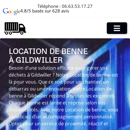
Téléphone :
06.63.53.17.27
4.8/5 basés sur 628 avis
LOCATION DE BENNE
À GILDWILLER
Besoin d’une solution efficace pour gérer vos
déchets à Gildwiller ? Notre Location de benne est
là pour vous. Que ce soit pour un chantier, un
débarras ou une rénovation, notre Location de
benne à Gildwiller répond à toutes les exigences.
Chaque benne est livrée et reprise selon vos
disponibilités. Avec notre Location de benne, vous
bénéficiez d’un accompagnement personnalisé.
Optez pour un service de proximité, réactif et