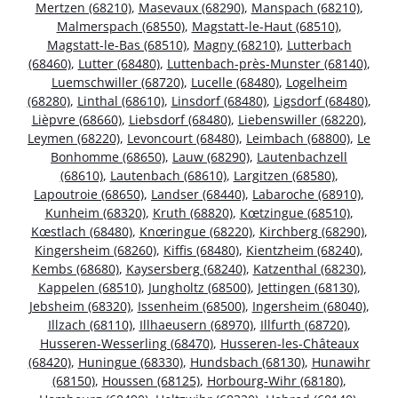
Mertzen (68210)
,
Masevaux (68290)
,
Manspach (68210)
,
Malmerspach (68550)
,
Magstatt-le-Haut (68510)
,
Magstatt-le-Bas (68510)
,
Magny (68210)
,
Lutterbach
(68460)
,
Lutter (68480)
,
Luttenbach-près-Munster (68140)
,
Luemschwiller (68720)
,
Lucelle (68480)
,
Logelheim
(68280)
,
Linthal (68610)
,
Linsdorf (68480)
,
Ligsdorf (68480)
,
Lièpvre (68660)
,
Liebsdorf (68480)
,
Liebenswiller (68220)
,
Leymen (68220)
,
Levoncourt (68480)
,
Leimbach (68800)
,
Le
Bonhomme (68650)
,
Lauw (68290)
,
Lautenbachzell
(68610)
,
Lautenbach (68610)
,
Largitzen (68580)
,
Lapoutroie (68650)
,
Landser (68440)
,
Labaroche (68910)
,
Kunheim (68320)
,
Kruth (68820)
,
Kœtzingue (68510)
,
Kœstlach (68480)
,
Knœringue (68220)
,
Kirchberg (68290)
,
Kingersheim (68260)
,
Kiffis (68480)
,
Kientzheim (68240)
,
Kembs (68680)
,
Kaysersberg (68240)
,
Katzenthal (68230)
,
Kappelen (68510)
,
Jungholtz (68500)
,
Jettingen (68130)
,
Jebsheim (68320)
,
Issenheim (68500)
,
Ingersheim (68040)
,
Illzach (68110)
,
Illhaeusern (68970)
,
Illfurth (68720)
,
Husseren-Wesserling (68470)
,
Husseren-les-Châteaux
(68420)
,
Huningue (68330)
,
Hundsbach (68130)
,
Hunawihr
(68150)
,
Houssen (68125)
,
Horbourg-Wihr (68180)
,