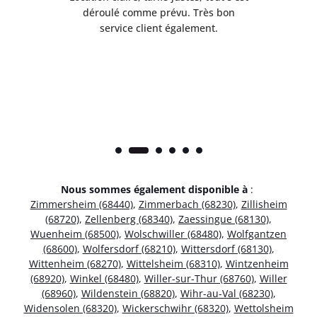
t
déroulé comme prévu. Très bon
pile
service client également.
Nous sommes également disponible à
:
Zimmersheim (68440)
,
Zimmerbach (68230)
,
Zillisheim
(68720)
,
Zellenberg (68340)
,
Zaessingue (68130)
,
Wuenheim (68500)
,
Wolschwiller (68480)
,
Wolfgantzen
(68600)
,
Wolfersdorf (68210)
,
Wittersdorf (68130)
,
Wittenheim (68270)
,
Wittelsheim (68310)
,
Wintzenheim
(68920)
,
Winkel (68480)
,
Willer-sur-Thur (68760)
,
Willer
(68960)
,
Wildenstein (68820)
,
Wihr-au-Val (68230)
,
Widensolen (68320)
,
Wickerschwihr (68320)
,
Wettolsheim