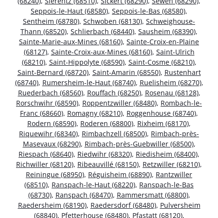
(68240)
,
Sierentz (68510)
,
Sickert (68290)
,
Sewen (68290)
,
Seppois-le-Haut (68580)
,
Seppois-le-Bas (68580)
,
Sentheim (68780)
,
Schwoben (68130)
,
Schweighouse-
Thann (68520)
,
Schlierbach (68440)
,
Sausheim (68390)
,
Sainte-Marie-aux-Mines (68160)
,
Sainte-Croix-en-Plaine
(68127)
,
Sainte-Croix-aux-Mines (68160)
,
Saint-Ulrich
(68210)
,
Saint-Hippolyte (68590)
,
Saint-Cosme (68210)
,
Saint-Bernard (68720)
,
Saint-Amarin (68550)
,
Rustenhart
(68740)
,
Rumersheim-le-Haut (68740)
,
Ruelisheim (68270)
,
Ruederbach (68560)
,
Rouffach (68250)
,
Rosenau (68128)
,
Rorschwihr (68590)
,
Roppentzwiller (68480)
,
Rombach-le-
Franc (68660)
,
Romagny (68210)
,
Roggenhouse (68740)
,
Rodern (68590)
,
Roderen (68800)
,
Rixheim (68170)
,
Riquewihr (68340)
,
Rimbachzell (68500)
,
Rimbach-près-
Masevaux (68290)
,
Rimbach-près-Guebwiller (68500)
,
Riespach (68640)
,
Riedwihr (68320)
,
Riedisheim (68400)
,
Richwiller (68120)
,
Ribeauvillé (68150)
,
Retzwiller (68210)
,
Reiningue (68950)
,
Réguisheim (68890)
,
Rantzwiller
(68510)
,
Ranspach-le-Haut (68220)
,
Ranspach-le-Bas
(68730)
,
Ranspach (68470)
,
Rammersmatt (68800)
,
Raedersheim (68190)
,
Raedersdorf (68480)
,
Pulversheim
(68840)
,
Pfetterhouse (68480)
,
Pfastatt (68120)
,