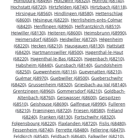
Hombourg (68490)
,
Holtzwihr (68320)
,
Hohrod (68140)
,
Hochstatt (68720)
,
Hirtzfelden (68740)
,
Hirtzbach (68118)
,
Hirsingue (68560)
,
Hindlingen (68580)
,
Hettenschlag
(68600)
,
Hésingue (68220)
,
Herrlisheim-près-Colmar
(68420)
,
Henflingen (68960)
,
Helfrantzkirch (68510)
,
Heiwiller (68130)
,
Heiteren (68600)
,
Heimsbrunn (68990)
,
Heimersdorf (68560)
,
Heidwiller (68720)
,
Hégenheim
(68220)
,
Hecken (68210)
,
Hausgauen (68130)
,
Hattstatt
(68420)
,
Hartmannswiller (68500)
,
Hagenthal-le-Haut
(68220)
,
Hagenthal-le-Bas (68220)
,
Hagenbach (68210)
,
Habsheim (68440)
,
Gunsbach (68140)
,
Gundolsheim
(68250)
,
Guewenheim (68116)
,
Guevenatten (68210)
,
Guémar (68970)
,
Guebwiller (68500)
,
Gueberschwihr
(68420)
,
Grussenheim (68320)
,
Griesbach-au-Val (68140)
,
Grentzingen (68960)
,
Gommersdorf (68210)
,
Goldbach-
Altenbach (68760)
,
Geiswasser (68600)
,
Geispitzen
(68510)
,
Geishouse (68690)
,
Galfingue (68990)
,
Fulleren
(68210)
,
Frœningen (68720)
,
Friesen (68580)
,
Fréland
(68240)
,
Franken (68130)
,
Fortschwihr (68320)
,
Folgensbourg (68220)
,
Flaxlanden (68720)
,
Fislis (68480)
,
Fessenheim (68740)
,
Ferrette (68480)
,
Fellering (68470)
,
Feldkirch (68540)
,
Feldbach (68640)
,
Falkwiller (68210)
,