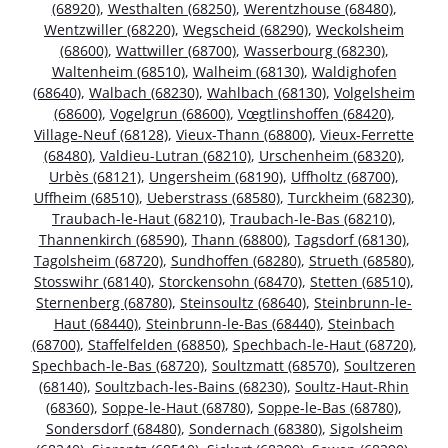
(68920)
,
Westhalten (68250)
,
Werentzhouse (68480)
,
Wentzwiller (68220)
,
Wegscheid (68290)
,
Weckolsheim
(68600)
,
Wattwiller (68700)
,
Wasserbourg (68230)
,
Waltenheim (68510)
,
Walheim (68130)
,
Waldighofen
(68640)
,
Walbach (68230)
,
Wahlbach (68130)
,
Volgelsheim
(68600)
,
Vogelgrun (68600)
,
Vœgtlinshoffen (68420)
,
Village-Neuf (68128)
,
Vieux-Thann (68800)
,
Vieux-Ferrette
(68480)
,
Valdieu-Lutran (68210)
,
Urschenheim (68320)
,
Urbès (68121)
,
Ungersheim (68190)
,
Uffholtz (68700)
,
Uffheim (68510)
,
Ueberstrass (68580)
,
Turckheim (68230)
,
Traubach-le-Haut (68210)
,
Traubach-le-Bas (68210)
,
Thannenkirch (68590)
,
Thann (68800)
,
Tagsdorf (68130)
,
Tagolsheim (68720)
,
Sundhoffen (68280)
,
Strueth (68580)
,
Stosswihr (68140)
,
Storckensohn (68470)
,
Stetten (68510)
,
Sternenberg (68780)
,
Steinsoultz (68640)
,
Steinbrunn-le-
Haut (68440)
,
Steinbrunn-le-Bas (68440)
,
Steinbach
(68700)
,
Staffelfelden (68850)
,
Spechbach-le-Haut (68720)
,
Spechbach-le-Bas (68720)
,
Soultzmatt (68570)
,
Soultzeren
(68140)
,
Soultzbach-les-Bains (68230)
,
Soultz-Haut-Rhin
(68360)
,
Soppe-le-Haut (68780)
,
Soppe-le-Bas (68780)
,
Sondersdorf (68480)
,
Sondernach (68380)
,
Sigolsheim