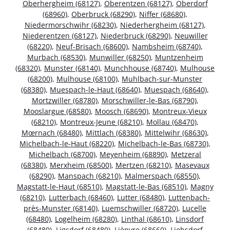
Oberhergheim (68127)
,
Oberentzen (68127)
,
Oberdorf
(68960)
,
Oberbruck (68290)
,
Niffer (68680)
,
Niedermorschwihr (68230)
,
Niederhergheim (68127)
,
Niederentzen (68127)
,
Niederbruck (68290)
,
Neuwiller
(68220)
,
Neuf-Brisach (68600)
,
Nambsheim (68740)
,
Murbach (68530)
,
Munwiller (68250)
,
Muntzenheim
(68320)
,
Munster (68140)
,
Munchhouse (68740)
,
Mulhouse
(68200)
,
Mulhouse (68100)
,
Muhlbach-sur-Munster
(68380)
,
Muespach-le-Haut (68640)
,
Muespach (68640)
,
Mortzwiller (68780)
,
Morschwiller-le-Bas (68790)
,
Mooslargue (68580)
,
Moosch (68690)
,
Montreux-Vieux
(68210)
,
Montreux-Jeune (68210)
,
Mollau (68470)
,
Mœrnach (68480)
,
Mittlach (68380)
,
Mittelwihr (68630)
,
Michelbach-le-Haut (68220)
,
Michelbach-le-Bas (68730)
,
Michelbach (68700)
,
Meyenheim (68890)
,
Metzeral
(68380)
,
Merxheim (68500)
,
Mertzen (68210)
,
Masevaux
(68290)
,
Manspach (68210)
,
Malmerspach (68550)
,
Magstatt-le-Haut (68510)
,
Magstatt-le-Bas (68510)
,
Magny
(68210)
,
Lutterbach (68460)
,
Lutter (68480)
,
Luttenbach-
près-Munster (68140)
,
Luemschwiller (68720)
,
Lucelle
(68480)
,
Logelheim (68280)
,
Linthal (68610)
,
Linsdorf
(68480)
,
Ligsdorf (68480)
,
Lièpvre (68660)
,
Liebsdorf