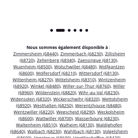
Nous sommes également disponible à
:
Zimmersheim (68440)
,
Zimmerbach (68230)
,
Zillisheim
(68720)
,
Zellenberg (68340)
,
Zaessingue (68130)
,
Wuenheim (68500)
,
Wolschwiller (68480)
,
Wolfgantzen
(68600)
,
Wolfersdorf (68210)
,
Wittersdorf (68130)
,
Wittenheim (68270)
,
Wittelsheim (68310)
,
Wintzenheim
(68920)
,
Winkel (68480)
,
Willer-sur-Thur (68760)
,
Willer
(68960)
,
Wildenstein (68820)
,
Wihr-au-Val (68230)
,
Widensolen (68320)
,
Wickerschwihr (68320)
,
Wettolsheim
(68920)
,
Westhalten (68250)
,
Werentzhouse (68480)
,
Wentzwiller (68220)
,
Wegscheid (68290)
,
Weckolsheim
(68600)
,
Wattwiller (68700)
,
Wasserbourg (68230)
,
Waltenheim (68510)
,
Walheim (68130)
,
Waldighofen
(68640)
,
Walbach (68230)
,
Wahlbach (68130)
,
Volgelsheim
(68600)
,
Vogelgrun (68600)
,
Vœgtlinshoffen (68420)
,