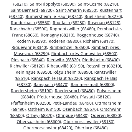
(68210)
,
Saint-Hippolyte (68590)
,
Saint-Cosme (68210)
,
Saint-Bernard (68720)
,
Saint-Amarin (68550)
,
Rustenhart
(68740)
,
Rumersheim-le-Haut (68740)
,
Ruelisheim (68270)
,
Ruederbach (68560)
,
Rouffach (68250)
,
Rosenau (68128)
,
Rorschwihr (68590)
,
Roppentzwiller (68480)
,
Rombach-le-
Franc (68660)
,
Romagny (68210)
,
Roggenhouse (68740)
,
Rodern (68590)
,
Roderen (68800)
,
Rixheim (68170)
,
Riquewihr (68340)
,
Rimbachzell (68500)
,
Rimbach-près-
Masevaux (68290)
,
Rimbach-près-Guebwiller (68500)
,
Riespach (68640)
,
Riedwihr (68320)
,
Riedisheim (68400)
,
Richwiller (68120)
,
Ribeauvillé (68150)
,
Retzwiller (68210)
,
Reiningue (68950)
,
Réguisheim (68890)
,
Rantzwiller
(68510)
,
Ranspach-le-Haut (68220)
,
Ranspach-le-Bas
(68730)
,
Ranspach (68470)
,
Rammersmatt (68800)
,
Raedersheim (68190)
,
Raedersdorf (68480)
,
Pulversheim
(68840)
,
Pfetterhouse (68480)
,
Pfastatt (68120)
,
Pfaffenheim (68250)
,
Petit-Landau (68490)
,
Ottmarsheim
(68490)
,
Ostheim (68150)
,
Osenbach (68570)
,
Orschwihr
(68500)
,
Orbey (68370)
,
Oltingue (68480)
,
Oderen (68830)
,
Obersaasheim (68600)
,
Obermorschwiller (68130)
,
Obermorschwihr (68420)
,
Oberlarg (68480)
,