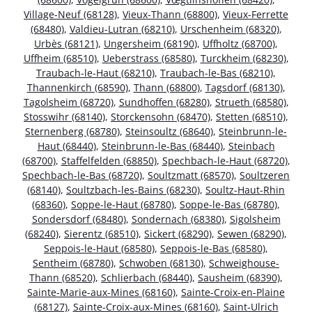
Village-Neuf (68128)
,
Vieux-Thann (68800)
,
Vieux-Ferrette
(68480)
,
Valdieu-Lutran (68210)
,
Urschenheim (68320)
,
Urbès (68121)
,
Ungersheim (68190)
,
Uffholtz (68700)
,
Uffheim (68510)
,
Ueberstrass (68580)
,
Turckheim (68230)
,
Traubach-le-Haut (68210)
,
Traubach-le-Bas (68210)
,
Thannenkirch (68590)
,
Thann (68800)
,
Tagsdorf (68130)
,
Tagolsheim (68720)
,
Sundhoffen (68280)
,
Strueth (68580)
,
Stosswihr (68140)
,
Storckensohn (68470)
,
Stetten (68510)
,
Sternenberg (68780)
,
Steinsoultz (68640)
,
Steinbrunn-le-
Haut (68440)
,
Steinbrunn-le-Bas (68440)
,
Steinbach
(68700)
,
Staffelfelden (68850)
,
Spechbach-le-Haut (68720)
,
Spechbach-le-Bas (68720)
,
Soultzmatt (68570)
,
Soultzeren
(68140)
,
Soultzbach-les-Bains (68230)
,
Soultz-Haut-Rhin
(68360)
,
Soppe-le-Haut (68780)
,
Soppe-le-Bas (68780)
,
Sondersdorf (68480)
,
Sondernach (68380)
,
Sigolsheim
(68240)
,
Sierentz (68510)
,
Sickert (68290)
,
Sewen (68290)
,
Seppois-le-Haut (68580)
,
Seppois-le-Bas (68580)
,
Sentheim (68780)
,
Schwoben (68130)
,
Schweighouse-
Thann (68520)
,
Schlierbach (68440)
,
Sausheim (68390)
,
Sainte-Marie-aux-Mines (68160)
,
Sainte-Croix-en-Plaine
(68127)
,
Sainte-Croix-aux-Mines (68160)
,
Saint-Ulrich