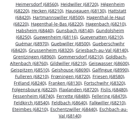
Heimersdorf (68560)
,
Heidwiller (68720)
,
Hégenheim
(68220)
,
Hecken (68210)
,
Hausgauen (68130)
,
Hattstatt
(68420)
,
Hartmannswiller (68500)
,
Hagenthal-le-Haut
(68220)
,
Hagenthal-le-Bas (68220)
,
Hagenbach (68210)
,
Habsheim (68440)
,
Gunsbach (68140)
,
Gundolsheim
(68250)
,
Guewenheim (68116)
,
Guevenatten (68210)
,
Guémar (68970)
,
Guebwiller (68500)
,
Gueberschwihr
(68420)
,
Grussenheim (68320)
,
Griesbach-au-Val (68140)
,
Grentzingen (68960)
,
Gommersdorf (68210)
,
Goldbach-
Altenbach (68760)
,
Gildwiller (68210)
,
Geiswasser (68600)
,
Geispitzen (68510)
,
Geishouse (68690)
,
Galfingue (68990)
,
Fulleren (68210)
,
Frœningen (68720)
,
Friesen (68580)
,
Fréland (68240)
,
Franken (68130)
,
Fortschwihr (68320)
,
Folgensbourg (68220)
,
Flaxlanden (68720)
,
Fislis (68480)
,
Fessenheim (68740)
,
Ferrette (68480)
,
Fellering (68470)
,
Feldkirch (68540)
,
Feldbach (68640)
,
Falkwiller (68210)
,
Eteimbes (68210)
,
Eschentzwiller (68440)
,
Eschbach-au-
Val (68140)