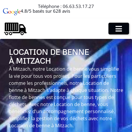
Téléphone :
06.63.53.17.27
4.8/5 basés sur 628 avis
LOCATION DE BENNE
À MITZACH
À Mitzach, notre Location de benne vous simplifie
la vie pour tous vos projets. Pour les particuliers
comme les professionnels, notre Location de
benne à Mitzach s’adapte à chaque situation. Notre
flotte de bennes est conçue pour tous types de
déchets. Avec notre Location de benne, vous
bénéficiez d’un accompagnement personnalisé.
Simplifiez la gestion de vos déchets avec notre
Location de benne à Mitzach.