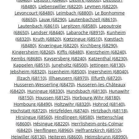
(68480)
,
Liebenswiller (68220)
,
Leymen (68220)
,
Levoncourt (68480)
,
Leimbach (68800)
,
Le Bonhomme
(68650)
,
Lauw (68290)
,
Lautenbachzell (68610)
,
Lautenbach (68610)
,
Largitzen (68580)
,
Lapoutroie
(68650)
,
Landser (68440)
,
Labaroche (68910)
,
Kunheim
(68320)
,
Kruth (68820)
,
Kœtzingue (68510)
,
Kœstlach
(68480)
,
Knœringue (68220)
,
Kirchberg (68290)
,
Kingersheim (68260)
,
Kiffis (68480)
,
Kientzheim (68240)
,
Kembs (68680)
,
Kaysersberg (68240)
,
Katzenthal (68230)
,
Kappelen (68510)
,
Jungholtz (68500)
,
Jettingen (68130)
,
Jebsheim (68320)
,
Issenheim (68500)
,
Ingersheim (68040)
,
Illzach (68110)
,
Illhaeusern (68970)
,
Illfurth (68720)
,
Husseren-Wesserling (68470)
,
Husseren-les-Châteaux
(68420)
,
Huningue (68330)
,
Hundsbach (68130)
,
Hunawihr
(68150)
,
Houssen (68125)
,
Horbourg-Wihr (68180)
,
Hombourg (68490)
,
Holtzwihr (68320)
,
Hohrod (68140)
,
Hochstatt (68720)
,
Hirtzfelden (68740)
,
Hirtzbach (68118)
,
Hirsingue (68560)
,
Hindlingen (68580)
,
Hettenschlag
(68600)
,
Hésingue (68220)
,
Herrlisheim-près-Colmar
(68420)
,
Henflingen (68960)
,
Helfrantzkirch (68510)
,
Heiwiller (68130)
,
Heiteren (68600)
,
Heimsbrunn (68990)
,