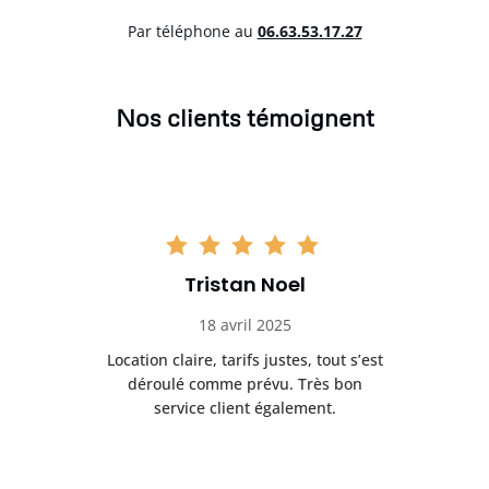
Par téléphone au
06.63.53.17.27
Nos clients témoignent
Tristan Noel
18 avril 2025
 de
Location claire, tarifs justes, tout s’est
Se
t
déroulé comme prévu. Très bon
pile
service client également.