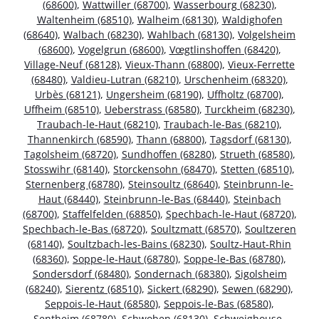
(68600)
,
Wattwiller (68700)
,
Wasserbourg (68230)
,
Waltenheim (68510)
,
Walheim (68130)
,
Waldighofen
(68640)
,
Walbach (68230)
,
Wahlbach (68130)
,
Volgelsheim
(68600)
,
Vogelgrun (68600)
,
Vœgtlinshoffen (68420)
,
Village-Neuf (68128)
,
Vieux-Thann (68800)
,
Vieux-Ferrette
(68480)
,
Valdieu-Lutran (68210)
,
Urschenheim (68320)
,
Urbès (68121)
,
Ungersheim (68190)
,
Uffholtz (68700)
,
Uffheim (68510)
,
Ueberstrass (68580)
,
Turckheim (68230)
,
Traubach-le-Haut (68210)
,
Traubach-le-Bas (68210)
,
Thannenkirch (68590)
,
Thann (68800)
,
Tagsdorf (68130)
,
Tagolsheim (68720)
,
Sundhoffen (68280)
,
Strueth (68580)
,
Stosswihr (68140)
,
Storckensohn (68470)
,
Stetten (68510)
,
Sternenberg (68780)
,
Steinsoultz (68640)
,
Steinbrunn-le-
Haut (68440)
,
Steinbrunn-le-Bas (68440)
,
Steinbach
(68700)
,
Staffelfelden (68850)
,
Spechbach-le-Haut (68720)
,
Spechbach-le-Bas (68720)
,
Soultzmatt (68570)
,
Soultzeren
(68140)
,
Soultzbach-les-Bains (68230)
,
Soultz-Haut-Rhin
(68360)
,
Soppe-le-Haut (68780)
,
Soppe-le-Bas (68780)
,
Sondersdorf (68480)
,
Sondernach (68380)
,
Sigolsheim
(68240)
,
Sierentz (68510)
,
Sickert (68290)
,
Sewen (68290)
,
Seppois-le-Haut (68580)
,
Seppois-le-Bas (68580)
,
Sentheim (68780)
,
Schwoben (68130)
,
Schweighouse-