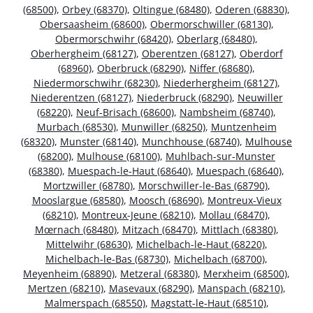
(68500)
,
Orbey (68370)
,
Oltingue (68480)
,
Oderen (68830)
,
Obersaasheim (68600)
,
Obermorschwiller (68130)
,
Obermorschwihr (68420)
,
Oberlarg (68480)
,
Oberhergheim (68127)
,
Oberentzen (68127)
,
Oberdorf
(68960)
,
Oberbruck (68290)
,
Niffer (68680)
,
Niedermorschwihr (68230)
,
Niederhergheim (68127)
,
Niederentzen (68127)
,
Niederbruck (68290)
,
Neuwiller
(68220)
,
Neuf-Brisach (68600)
,
Nambsheim (68740)
,
Murbach (68530)
,
Munwiller (68250)
,
Muntzenheim
(68320)
,
Munster (68140)
,
Munchhouse (68740)
,
Mulhouse
(68200)
,
Mulhouse (68100)
,
Muhlbach-sur-Munster
(68380)
,
Muespach-le-Haut (68640)
,
Muespach (68640)
,
Mortzwiller (68780)
,
Morschwiller-le-Bas (68790)
,
Mooslargue (68580)
,
Moosch (68690)
,
Montreux-Vieux
(68210)
,
Montreux-Jeune (68210)
,
Mollau (68470)
,
Mœrnach (68480)
,
Mitzach (68470)
,
Mittlach (68380)
,
Mittelwihr (68630)
,
Michelbach-le-Haut (68220)
,
Michelbach-le-Bas (68730)
,
Michelbach (68700)
,
Meyenheim (68890)
,
Metzeral (68380)
,
Merxheim (68500)
,
Mertzen (68210)
,
Masevaux (68290)
,
Manspach (68210)
,
Malmerspach (68550)
,
Magstatt-le-Haut (68510)
,