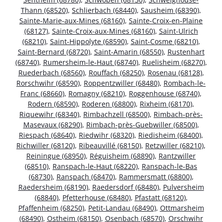
Thann (68520)
,
Schlierbach (68440)
,
Sausheim (68390)
,
Sainte-Marie-aux-Mines (68160)
,
Sainte-Croix-en-Plaine
(68127)
,
Sainte-Croix-aux-Mines (68160)
,
Saint-Ulrich
(68210)
,
Saint-Hippolyte (68590)
,
Saint-Cosme (68210)
,
Saint-Bernard (68720)
,
Saint-Amarin (68550)
,
Rustenhart
(68740)
,
Rumersheim-le-Haut (68740)
,
Ruelisheim (68270)
,
Ruederbach (68560)
,
Rouffach (68250)
,
Rosenau (68128)
,
Rorschwihr (68590)
,
Roppentzwiller (68480)
,
Rombach-le-
Franc (68660)
,
Romagny (68210)
,
Roggenhouse (68740)
,
Rodern (68590)
,
Roderen (68800)
,
Rixheim (68170)
,
Riquewihr (68340)
,
Rimbachzell (68500)
,
Rimbach-près-
Masevaux (68290)
,
Rimbach-près-Guebwiller (68500)
,
Riespach (68640)
,
Riedwihr (68320)
,
Riedisheim (68400)
,
Richwiller (68120)
,
Ribeauvillé (68150)
,
Retzwiller (68210)
,
Reiningue (68950)
,
Réguisheim (68890)
,
Rantzwiller
(68510)
,
Ranspach-le-Haut (68220)
,
Ranspach-le-Bas
(68730)
,
Ranspach (68470)
,
Rammersmatt (68800)
,
Raedersheim (68190)
,
Raedersdorf (68480)
,
Pulversheim
(68840)
,
Pfetterhouse (68480)
,
Pfastatt (68120)
,
Pfaffenheim (68250)
,
Petit-Landau (68490)
,
Ottmarsheim
(68490)
,
Ostheim (68150)
,
Osenbach (68570)
,
Orschwihr