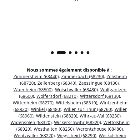
Nous sommes également disponible à
:
Zimmersheim (68440)
,
Zimmerbach (68230)
,
Zillisheim
(68720)
,
Zellenberg (68340)
,
Zaessingue (68130)
,
Wuenheim (68500)
,
Wolschwiller (68480)
,
Wolfgantzen
(68600)
,
Wolfersdorf (68210)
,
Wittersdorf (68130)
,
Wittenheim (68270)
,
Wittelsheim (68310)
,
Wintzenheim
(68920)
,
Winkel (68480)
,
Willer-sur-Thur (68760)
,
Willer
(68960)
,
Wildenstein (68820)
,
Wihr-au-Val (68230)
,
Widensolen (68320)
,
Wickerschwihr (68320)
,
Wettolsheim
(68920)
,
Westhalten (68250)
,
Werentzhouse (68480)
,
Wentzwiller (68220)
,
Wegscheid (68290)
,
Weckolsheim