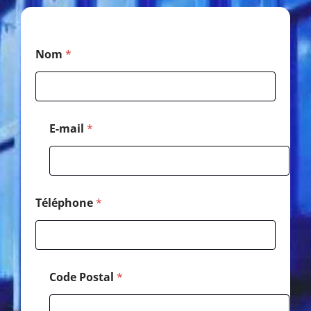
*
Nom
*
*
*
E-mail
*
Téléphone
*
Code Postal
*