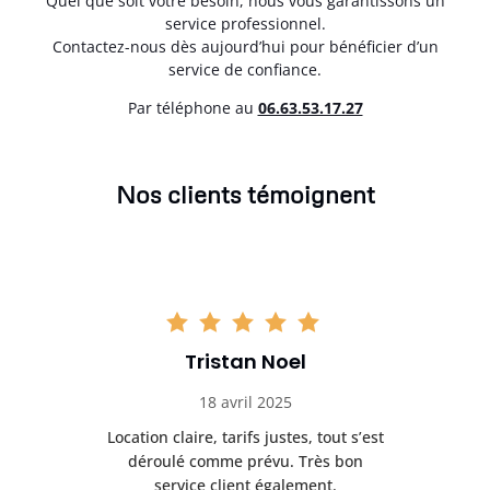
Quel que soit votre besoin, nous vous garantissons un
service professionnel.
Contactez-nous dès aujourd’hui pour bénéficier d’un
service de confiance.
Par téléphone au
06.63.53.17.27
Nos clients témoignent
Tristan Noel
18 avril 2025
 de
Location claire, tarifs justes, tout s’est
Se
t
déroulé comme prévu. Très bon
pile
service client également.