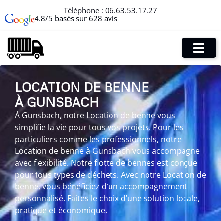
Téléphone :
06.63.53.17.27
4.8/5 basés sur 628 avis
LOCATION DE BENNE
À GUNSBACH
À Gunsbach, notre Location de benne vous
simplifie la vie pour tous vos projets. Pour les
particuliers comme les professionnels, notre
Location de benne à Gunsbach vous accompagne
avec flexibilité. Notre flotte de bennes est conçue
pour tous types de déchets. Avec notre Location de
benne, vous bénéficiez d’un accompagnement
personnalisé. Faites le choix d’une solution locale,
pratique et économique.