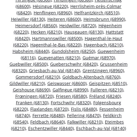
(68600)
,
Hésingue (68220)
,
Herrlisheim-près-Colmar
(68420)
,
Henflingen (68960)
,
Helfrantzkirch (68510)
,
Heiwiller (68130)
,
Heiteren (68600)
,
Heimsbrunn (68990)
,
Heimersdorf (68560)
,
Heidwiller (68720)
,
Hégenheim
(68220)
,
Hecken (68210)
,
Hausgauen (68130)
,
Hattstatt
(68420)
,
Hartmannswiller (68500)
,
Hagenthal-le-Haut
(68220)
,
Hagenthal-le-Bas (68220)
,
Hagenbach (68210)
,
Habsheim (68440)
,
Gundolsheim (68250)
,
Guewenheim
(68116)
,
Guevenatten (68210)
,
Guémar (68970)
,
Guebwiller (68500)
,
Gueberschwihr (68420)
,
Grussenheim
(68320)
,
Griesbach-au-Val (68140)
,
Grentzingen (68960)
,
Gommersdorf (68210)
,
Goldbach-Altenbach (68760)
,
Gildwiller (68210)
,
Geiswasser (68600)
,
Geispitzen (68510)
,
Geishouse (68690)
,
Galfingue (68990)
,
Fulleren (68210)
,
Frœningen (68720)
,
Friesen (68580)
,
Fréland (68240)
,
Franken (68130)
,
Fortschwihr (68320)
,
Folgensbourg
(68220)
,
Flaxlanden (68720)
,
Fislis (68480)
,
Fessenheim
(68740)
,
Ferrette (68480)
,
Fellering (68470)
,
Feldkirch
(68540)
,
Feldbach (68640)
,
Falkwiller (68210)
,
Eteimbes
(68210)
,
Eschentzwiller (68440)
,
Eschbach-au-Val (68140)