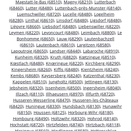
Magstatt-le-Bas (68510)
,
Magny (68210)
,
Lutterbach
(68460)
,
Lutter (68480)
,
Luttenbach-près-Munster (68140)
,
Luemschwiller (68720)
,
Lucelle (68480)
,
Logelheim
(68280)
,
Linthal (68610)
,
Linsdorf (68480)
,
Ligsdorf (68480)
,
Lièpvre (68660)
,
Liebsdorf (68480)
,
Liebenswiller (68220)
,
Leymen (68220)
,
Levoncourt (68480)
,
Leimbach (68800)
,
Le
Bonhomme (68650)
,
Lauw (68290)
,
Lautenbachzell
(68610)
,
Lautenbach (68610)
,
Largitzen (68580)
,
Lapoutroie (68650)
,
Landser (68440)
,
Labaroche (68910)
,
Kunheim (68320)
,
Kruth (68820)
,
Kœtzingue (68510)
,
Kœstlach (68480)
,
Knœringue (68220)
,
Kirchberg (68290)
,
Kingersheim (68260)
,
Kiffis (68480)
,
Kientzheim (68240)
,
Kembs (68680)
,
Kaysersberg (68240)
,
Katzenthal (68230)
,
Kappelen (68510)
,
Jungholtz (68500)
,
Jettingen (68130)
,
Jebsheim (68320)
,
Issenheim (68500)
,
Ingersheim (68040)
,
Illzach (68110)
,
Illhaeusern (68970)
,
Illfurth (68720)
,
Husseren-Wesserling (68470)
,
Husseren-les-Châteaux
(68420)
,
Huningue (68330)
,
Hundsbach (68130)
,
Hunawihr
(68150)
,
Houssen (68125)
,
Horbourg-Wihr (68180)
,
Hombourg (68490)
,
Holtzwihr (68320)
,
Hohrod (68140)
,
Hochstatt (68720)
,
Hirtzfelden (68740)
,
Hirtzbach (68118)
,
Hirsingue (68560)
,
Hindlingen (68580)
,
Hettenschlag