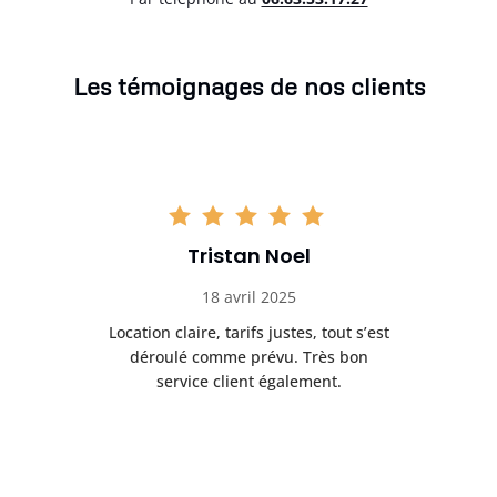
Les témoignages de nos clients
Tristan Noel
18 avril 2025
 de
Location claire, tarifs justes, tout s’est
Se
t
déroulé comme prévu. Très bon
pile
service client également.