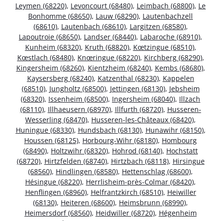
Leymen (68220)
,
Levoncourt (68480)
,
Leimbach (68800)
,
Le
Bonhomme (68650)
,
Lauw (68290)
,
Lautenbachzell
(68610)
,
Lautenbach (68610)
,
Largitzen (68580)
,
Lapoutroie (68650)
,
Landser (68440)
,
Labaroche (68910)
,
Kunheim (68320)
,
Kruth (68820)
,
Kœtzingue (68510)
,
Kœstlach (68480)
,
Knœringue (68220)
,
Kirchberg (68290)
,
Kingersheim (68260)
,
Kientzheim (68240)
,
Kembs (68680)
,
Kaysersberg (68240)
,
Katzenthal (68230)
,
Kappelen
(68510)
,
Jungholtz (68500)
,
Jettingen (68130)
,
Jebsheim
(68320)
,
Issenheim (68500)
,
Ingersheim (68040)
,
Illzach
(68110)
,
Illhaeusern (68970)
,
Illfurth (68720)
,
Husseren-
Wesserling (68470)
,
Husseren-les-Châteaux (68420)
,
Huningue (68330)
,
Hundsbach (68130)
,
Hunawihr (68150)
,
Houssen (68125)
,
Horbourg-Wihr (68180)
,
Hombourg
(68490)
,
Holtzwihr (68320)
,
Hohrod (68140)
,
Hochstatt
(68720)
,
Hirtzfelden (68740)
,
Hirtzbach (68118)
,
Hirsingue
(68560)
,
Hindlingen (68580)
,
Hettenschlag (68600)
,
Hésingue (68220)
,
Herrlisheim-près-Colmar (68420)
,
Henflingen (68960)
,
Helfrantzkirch (68510)
,
Heiwiller
(68130)
,
Heiteren (68600)
,
Heimsbrunn (68990)
,
Heimersdorf (68560)
,
Heidwiller (68720)
,
Hégenheim