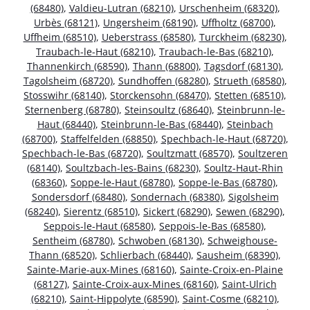
(68480)
,
Valdieu-Lutran (68210)
,
Urschenheim (68320)
,
Urbès (68121)
,
Ungersheim (68190)
,
Uffholtz (68700)
,
Uffheim (68510)
,
Ueberstrass (68580)
,
Turckheim (68230)
,
Traubach-le-Haut (68210)
,
Traubach-le-Bas (68210)
,
Thannenkirch (68590)
,
Thann (68800)
,
Tagsdorf (68130)
,
Tagolsheim (68720)
,
Sundhoffen (68280)
,
Strueth (68580)
,
Stosswihr (68140)
,
Storckensohn (68470)
,
Stetten (68510)
,
Sternenberg (68780)
,
Steinsoultz (68640)
,
Steinbrunn-le-
Haut (68440)
,
Steinbrunn-le-Bas (68440)
,
Steinbach
(68700)
,
Staffelfelden (68850)
,
Spechbach-le-Haut (68720)
,
Spechbach-le-Bas (68720)
,
Soultzmatt (68570)
,
Soultzeren
(68140)
,
Soultzbach-les-Bains (68230)
,
Soultz-Haut-Rhin
(68360)
,
Soppe-le-Haut (68780)
,
Soppe-le-Bas (68780)
,
Sondersdorf (68480)
,
Sondernach (68380)
,
Sigolsheim
(68240)
,
Sierentz (68510)
,
Sickert (68290)
,
Sewen (68290)
,
Seppois-le-Haut (68580)
,
Seppois-le-Bas (68580)
,
Sentheim (68780)
,
Schwoben (68130)
,
Schweighouse-
Thann (68520)
,
Schlierbach (68440)
,
Sausheim (68390)
,
Sainte-Marie-aux-Mines (68160)
,
Sainte-Croix-en-Plaine
(68127)
,
Sainte-Croix-aux-Mines (68160)
,
Saint-Ulrich
(68210)
,
Saint-Hippolyte (68590)
,
Saint-Cosme (68210)
,