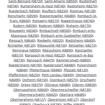
Saint-Bernard (68720)
,
Saint-Amarin (68550)
,
Rustenhart
(68740)
,
Rumersheim-le-Haut (68740)
,
Ruelisheim (68270)
,
Ruederbach (68560)
,
Rouffach (68250)
,
Rosenau (68128)
,
Rorschwihr (68590)
,
Roppentzwiller (68480)
,
Rombach-le-
Franc (68660)
,
Romagny (68210)
,
Roggenhouse (68740)
,
Rodern (68590)
,
Roderen (68800)
,
Rixheim (68170)
,
Riquewihr (68340)
,
Rimbachzell (68500)
,
Rimbach-près-
Masevaux (68290)
,
Rimbach-près-Guebwiller (68500)
,
Riespach (68640)
,
Riedwihr (68320)
,
Riedisheim (68400)
,
Richwiller (68120)
,
Ribeauvillé (68150)
,
Retzwiller (68210)
,
Reiningue (68950)
,
Réguisheim (68890)
,
Rantzwiller
(68510)
,
Ranspach-le-Haut (68220)
,
Ranspach-le-Bas
(68730)
,
Ranspach (68470)
,
Rammersmatt (68800)
,
Raedersheim (68190)
,
Raedersdorf (68480)
,
Pulversheim
(68840)
,
Pfetterhouse (68480)
,
Pfastatt (68120)
,
Pfaffenheim (68250)
,
Petit-Landau (68490)
,
Ottmarsheim
(68490)
,
Ostheim (68150)
,
Osenbach (68570)
,
Orschwihr
(68500)
,
Orbey (68370)
,
Oltingue (68480)
,
Oderen (68830)
,
Obersaasheim (68600)
,
Obermorschwiller (68130)
,
Obermorschwihr (68420)
,
Oberlarg (68480)
,
Oberhergheim (68127)
,
Oberentzen (68127)
,
Oberdorf
(68960)
,
Oberbruck (68290)
,
Niffer (68680)
,