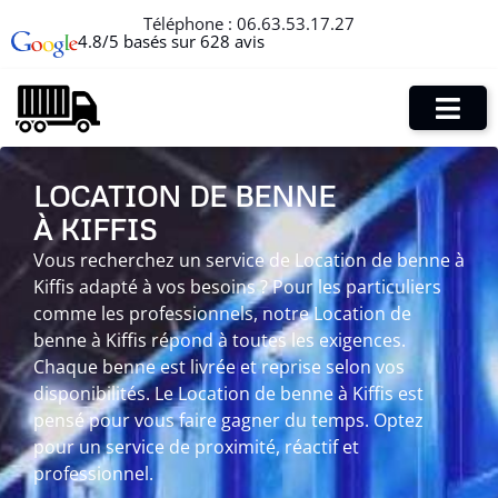
Téléphone :
06.63.53.17.27
4.8/5 basés sur 628 avis
LOCATION DE BENNE
À KIFFIS
Vous recherchez un service de Location de benne à
Kiffis adapté à vos besoins ? Pour les particuliers
comme les professionnels, notre Location de
benne à Kiffis répond à toutes les exigences.
Chaque benne est livrée et reprise selon vos
disponibilités. Le Location de benne à Kiffis est
pensé pour vous faire gagner du temps. Optez
pour un service de proximité, réactif et
professionnel.