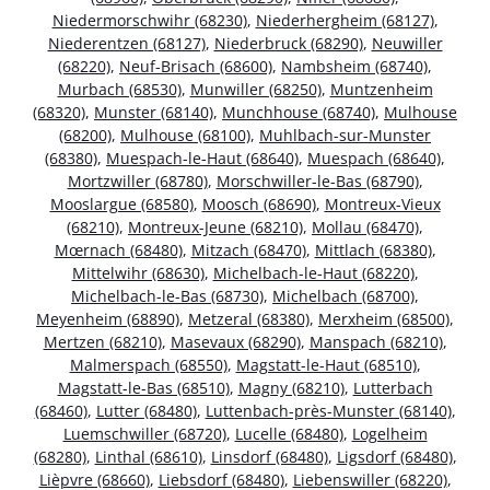
Niedermorschwihr (68230)
,
Niederhergheim (68127)
,
Niederentzen (68127)
,
Niederbruck (68290)
,
Neuwiller
(68220)
,
Neuf-Brisach (68600)
,
Nambsheim (68740)
,
Murbach (68530)
,
Munwiller (68250)
,
Muntzenheim
(68320)
,
Munster (68140)
,
Munchhouse (68740)
,
Mulhouse
(68200)
,
Mulhouse (68100)
,
Muhlbach-sur-Munster
(68380)
,
Muespach-le-Haut (68640)
,
Muespach (68640)
,
Mortzwiller (68780)
,
Morschwiller-le-Bas (68790)
,
Mooslargue (68580)
,
Moosch (68690)
,
Montreux-Vieux
(68210)
,
Montreux-Jeune (68210)
,
Mollau (68470)
,
Mœrnach (68480)
,
Mitzach (68470)
,
Mittlach (68380)
,
Mittelwihr (68630)
,
Michelbach-le-Haut (68220)
,
Michelbach-le-Bas (68730)
,
Michelbach (68700)
,
Meyenheim (68890)
,
Metzeral (68380)
,
Merxheim (68500)
,
Mertzen (68210)
,
Masevaux (68290)
,
Manspach (68210)
,
Malmerspach (68550)
,
Magstatt-le-Haut (68510)
,
Magstatt-le-Bas (68510)
,
Magny (68210)
,
Lutterbach
(68460)
,
Lutter (68480)
,
Luttenbach-près-Munster (68140)
,
Luemschwiller (68720)
,
Lucelle (68480)
,
Logelheim
(68280)
,
Linthal (68610)
,
Linsdorf (68480)
,
Ligsdorf (68480)
,
Lièpvre (68660)
,
Liebsdorf (68480)
,
Liebenswiller (68220)
,