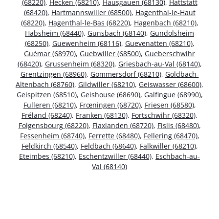
(68220)
,
Hecken (68210)
,
Hausgauen (68130)
,
Hattstatt
(68420)
,
Hartmannswiller (68500)
,
Hagenthal-le-Haut
(68220)
,
Hagenthal-le-Bas (68220)
,
Hagenbach (68210)
,
Habsheim (68440)
,
Gunsbach (68140)
,
Gundolsheim
(68250)
,
Guewenheim (68116)
,
Guevenatten (68210)
,
Guémar (68970)
,
Guebwiller (68500)
,
Gueberschwihr
(68420)
,
Grussenheim (68320)
,
Griesbach-au-Val (68140)
,
Grentzingen (68960)
,
Gommersdorf (68210)
,
Goldbach-
Altenbach (68760)
,
Gildwiller (68210)
,
Geiswasser (68600)
,
Geispitzen (68510)
,
Geishouse (68690)
,
Galfingue (68990)
,
Fulleren (68210)
,
Frœningen (68720)
,
Friesen (68580)
,
Fréland (68240)
,
Franken (68130)
,
Fortschwihr (68320)
,
Folgensbourg (68220)
,
Flaxlanden (68720)
,
Fislis (68480)
,
Fessenheim (68740)
,
Ferrette (68480)
,
Fellering (68470)
,
Feldkirch (68540)
,
Feldbach (68640)
,
Falkwiller (68210)
,
Eteimbes (68210)
,
Eschentzwiller (68440)
,
Eschbach-au-
Val (68140)