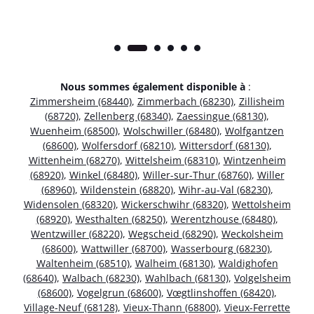
Nous sommes également disponible à
:
Zimmersheim (68440)
,
Zimmerbach (68230)
,
Zillisheim
(68720)
,
Zellenberg (68340)
,
Zaessingue (68130)
,
Wuenheim (68500)
,
Wolschwiller (68480)
,
Wolfgantzen
(68600)
,
Wolfersdorf (68210)
,
Wittersdorf (68130)
,
Wittenheim (68270)
,
Wittelsheim (68310)
,
Wintzenheim
(68920)
,
Winkel (68480)
,
Willer-sur-Thur (68760)
,
Willer
(68960)
,
Wildenstein (68820)
,
Wihr-au-Val (68230)
,
Widensolen (68320)
,
Wickerschwihr (68320)
,
Wettolsheim
(68920)
,
Westhalten (68250)
,
Werentzhouse (68480)
,
Wentzwiller (68220)
,
Wegscheid (68290)
,
Weckolsheim
(68600)
,
Wattwiller (68700)
,
Wasserbourg (68230)
,
Waltenheim (68510)
,
Walheim (68130)
,
Waldighofen
(68640)
,
Walbach (68230)
,
Wahlbach (68130)
,
Volgelsheim
(68600)
,
Vogelgrun (68600)
,
Vœgtlinshoffen (68420)
,
Village-Neuf (68128)
,
Vieux-Thann (68800)
,
Vieux-Ferrette