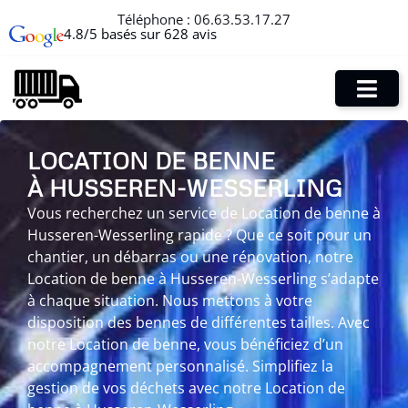
Téléphone :
06.63.53.17.27
4.8/5 basés sur 628 avis
LOCATION DE BENNE
À HUSSEREN-WESSERLING
Vous recherchez un service de Location de benne à
Husseren-Wesserling rapide ? Que ce soit pour un
chantier, un débarras ou une rénovation, notre
Location de benne à Husseren-Wesserling s’adapte
à chaque situation. Nous mettons à votre
disposition des bennes de différentes tailles. Avec
notre Location de benne, vous bénéficiez d’un
accompagnement personnalisé. Simplifiez la
gestion de vos déchets avec notre Location de