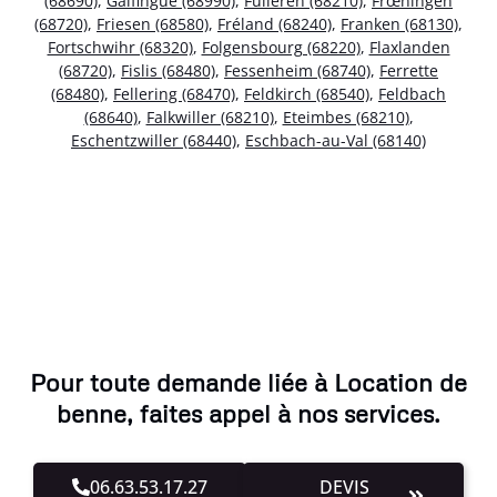
(68690)
,
Galfingue (68990)
,
Fulleren (68210)
,
Frœningen
(68720)
,
Friesen (68580)
,
Fréland (68240)
,
Franken (68130)
,
Fortschwihr (68320)
,
Folgensbourg (68220)
,
Flaxlanden
(68720)
,
Fislis (68480)
,
Fessenheim (68740)
,
Ferrette
(68480)
,
Fellering (68470)
,
Feldkirch (68540)
,
Feldbach
(68640)
,
Falkwiller (68210)
,
Eteimbes (68210)
,
Eschentzwiller (68440)
,
Eschbach-au-Val (68140)
Pour toute demande liée à Location de
benne, faites appel à nos services.
06.63.53.17.27
DEVIS