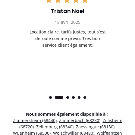
Tristan Noel
18 avril 2025
 de
Location claire, tarifs justes, tout s’est
Se
t
déroulé comme prévu. Très bon
pile
service client également.
Nous sommes également disponible à
:
Zimmersheim (68440)
,
Zimmerbach (68230)
,
Zillisheim
(68720)
,
Zellenberg (68340)
,
Zaessingue (68130)
,
Wuenheim (68500)
,
Wolschwiller (68480)
,
Wolfgantzen