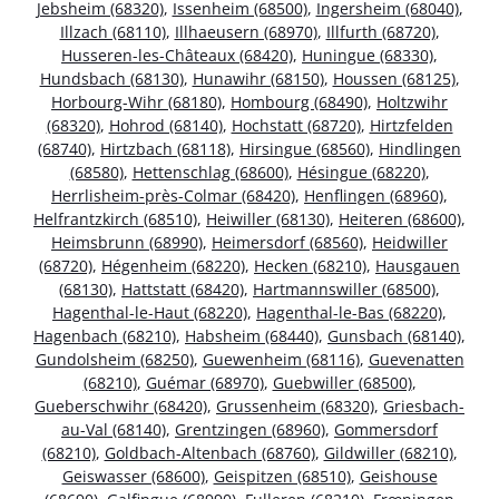
Jebsheim (68320)
,
Issenheim (68500)
,
Ingersheim (68040)
,
Illzach (68110)
,
Illhaeusern (68970)
,
Illfurth (68720)
,
Husseren-les-Châteaux (68420)
,
Huningue (68330)
,
Hundsbach (68130)
,
Hunawihr (68150)
,
Houssen (68125)
,
Horbourg-Wihr (68180)
,
Hombourg (68490)
,
Holtzwihr
(68320)
,
Hohrod (68140)
,
Hochstatt (68720)
,
Hirtzfelden
(68740)
,
Hirtzbach (68118)
,
Hirsingue (68560)
,
Hindlingen
(68580)
,
Hettenschlag (68600)
,
Hésingue (68220)
,
Herrlisheim-près-Colmar (68420)
,
Henflingen (68960)
,
Helfrantzkirch (68510)
,
Heiwiller (68130)
,
Heiteren (68600)
,
Heimsbrunn (68990)
,
Heimersdorf (68560)
,
Heidwiller
(68720)
,
Hégenheim (68220)
,
Hecken (68210)
,
Hausgauen
(68130)
,
Hattstatt (68420)
,
Hartmannswiller (68500)
,
Hagenthal-le-Haut (68220)
,
Hagenthal-le-Bas (68220)
,
Hagenbach (68210)
,
Habsheim (68440)
,
Gunsbach (68140)
,
Gundolsheim (68250)
,
Guewenheim (68116)
,
Guevenatten
(68210)
,
Guémar (68970)
,
Guebwiller (68500)
,
Gueberschwihr (68420)
,
Grussenheim (68320)
,
Griesbach-
au-Val (68140)
,
Grentzingen (68960)
,
Gommersdorf
(68210)
,
Goldbach-Altenbach (68760)
,
Gildwiller (68210)
,
Geiswasser (68600)
,
Geispitzen (68510)
,
Geishouse