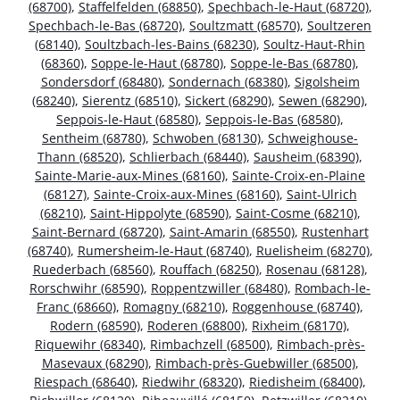
(68700)
,
Staffelfelden (68850)
,
Spechbach-le-Haut (68720)
,
Spechbach-le-Bas (68720)
,
Soultzmatt (68570)
,
Soultzeren
(68140)
,
Soultzbach-les-Bains (68230)
,
Soultz-Haut-Rhin
(68360)
,
Soppe-le-Haut (68780)
,
Soppe-le-Bas (68780)
,
Sondersdorf (68480)
,
Sondernach (68380)
,
Sigolsheim
(68240)
,
Sierentz (68510)
,
Sickert (68290)
,
Sewen (68290)
,
Seppois-le-Haut (68580)
,
Seppois-le-Bas (68580)
,
Sentheim (68780)
,
Schwoben (68130)
,
Schweighouse-
Thann (68520)
,
Schlierbach (68440)
,
Sausheim (68390)
,
Sainte-Marie-aux-Mines (68160)
,
Sainte-Croix-en-Plaine
(68127)
,
Sainte-Croix-aux-Mines (68160)
,
Saint-Ulrich
(68210)
,
Saint-Hippolyte (68590)
,
Saint-Cosme (68210)
,
Saint-Bernard (68720)
,
Saint-Amarin (68550)
,
Rustenhart
(68740)
,
Rumersheim-le-Haut (68740)
,
Ruelisheim (68270)
,
Ruederbach (68560)
,
Rouffach (68250)
,
Rosenau (68128)
,
Rorschwihr (68590)
,
Roppentzwiller (68480)
,
Rombach-le-
Franc (68660)
,
Romagny (68210)
,
Roggenhouse (68740)
,
Rodern (68590)
,
Roderen (68800)
,
Rixheim (68170)
,
Riquewihr (68340)
,
Rimbachzell (68500)
,
Rimbach-près-
Masevaux (68290)
,
Rimbach-près-Guebwiller (68500)
,
Riespach (68640)
,
Riedwihr (68320)
,
Riedisheim (68400)
,