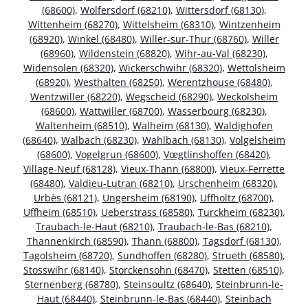
(68600)
,
Wolfersdorf (68210)
,
Wittersdorf (68130)
,
Wittenheim (68270)
,
Wittelsheim (68310)
,
Wintzenheim
(68920)
,
Winkel (68480)
,
Willer-sur-Thur (68760)
,
Willer
(68960)
,
Wildenstein (68820)
,
Wihr-au-Val (68230)
,
Widensolen (68320)
,
Wickerschwihr (68320)
,
Wettolsheim
(68920)
,
Westhalten (68250)
,
Werentzhouse (68480)
,
Wentzwiller (68220)
,
Wegscheid (68290)
,
Weckolsheim
(68600)
,
Wattwiller (68700)
,
Wasserbourg (68230)
,
Waltenheim (68510)
,
Walheim (68130)
,
Waldighofen
(68640)
,
Walbach (68230)
,
Wahlbach (68130)
,
Volgelsheim
(68600)
,
Vogelgrun (68600)
,
Vœgtlinshoffen (68420)
,
Village-Neuf (68128)
,
Vieux-Thann (68800)
,
Vieux-Ferrette
(68480)
,
Valdieu-Lutran (68210)
,
Urschenheim (68320)
,
Urbès (68121)
,
Ungersheim (68190)
,
Uffholtz (68700)
,
Uffheim (68510)
,
Ueberstrass (68580)
,
Turckheim (68230)
,
Traubach-le-Haut (68210)
,
Traubach-le-Bas (68210)
,
Thannenkirch (68590)
,
Thann (68800)
,
Tagsdorf (68130)
,
Tagolsheim (68720)
,
Sundhoffen (68280)
,
Strueth (68580)
,
Stosswihr (68140)
,
Storckensohn (68470)
,
Stetten (68510)
,
Sternenberg (68780)
,
Steinsoultz (68640)
,
Steinbrunn-le-
Haut (68440)
,
Steinbrunn-le-Bas (68440)
,
Steinbach