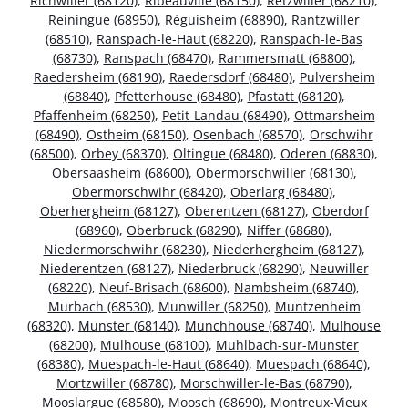
Richwiller (68120)
,
Ribeauvillé (68150)
,
Retzwiller (68210)
,
Reiningue (68950)
,
Réguisheim (68890)
,
Rantzwiller
(68510)
,
Ranspach-le-Haut (68220)
,
Ranspach-le-Bas
(68730)
,
Ranspach (68470)
,
Rammersmatt (68800)
,
Raedersheim (68190)
,
Raedersdorf (68480)
,
Pulversheim
(68840)
,
Pfetterhouse (68480)
,
Pfastatt (68120)
,
Pfaffenheim (68250)
,
Petit-Landau (68490)
,
Ottmarsheim
(68490)
,
Ostheim (68150)
,
Osenbach (68570)
,
Orschwihr
(68500)
,
Orbey (68370)
,
Oltingue (68480)
,
Oderen (68830)
,
Obersaasheim (68600)
,
Obermorschwiller (68130)
,
Obermorschwihr (68420)
,
Oberlarg (68480)
,
Oberhergheim (68127)
,
Oberentzen (68127)
,
Oberdorf
(68960)
,
Oberbruck (68290)
,
Niffer (68680)
,
Niedermorschwihr (68230)
,
Niederhergheim (68127)
,
Niederentzen (68127)
,
Niederbruck (68290)
,
Neuwiller
(68220)
,
Neuf-Brisach (68600)
,
Nambsheim (68740)
,
Murbach (68530)
,
Munwiller (68250)
,
Muntzenheim
(68320)
,
Munster (68140)
,
Munchhouse (68740)
,
Mulhouse
(68200)
,
Mulhouse (68100)
,
Muhlbach-sur-Munster
(68380)
,
Muespach-le-Haut (68640)
,
Muespach (68640)
,
Mortzwiller (68780)
,
Morschwiller-le-Bas (68790)
,
Mooslargue (68580)
,
Moosch (68690)
,
Montreux-Vieux