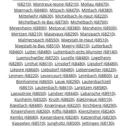
(68210)
,
Montreux-Jeune (68210)
,
Mollau (68470)
,
Mœrnach (68480)
,
Mitzach (68470)
,
Mittlach (68380)
,
Mittelwihr (68630)
,
Michelbach-le-Haut (68220)
,
Michelbach-le-Bas (68730)
,
Michelbach (68700)
,
Meyenheim (68890)
,
Metzeral (68380)
,
Merxheim (68500)
,
Mertzen (68210)
,
Masevaux (68290)
,
Manspach (68210)
,
Malmerspach (68550)
,
Magstatt-le-Haut (68510)
,
Magstatt-le-Bas (68510)
,
Magny (68210)
,
Lutterbach
(68460)
,
Lutter (68480)
,
Luttenbach-près-Munster (68140)
,
Luemschwiller (68720)
,
Lucelle (68480)
,
Logelheim
(68280)
,
Linthal (68610)
,
Linsdorf (68480)
,
Ligsdorf (68480)
,
Lièpvre (68660)
,
Liebsdorf (68480)
,
Liebenswiller (68220)
,
Leymen (68220)
,
Levoncourt (68480)
,
Leimbach (68800)
,
Le
Bonhomme (68650)
,
Lauw (68290)
,
Lautenbachzell
(68610)
,
Lautenbach (68610)
,
Largitzen (68580)
,
Lapoutroie (68650)
,
Landser (68440)
,
Labaroche (68910)
,
Kunheim (68320)
,
Kruth (68820)
,
Kœtzingue (68510)
,
Kœstlach (68480)
,
Knœringue (68220)
,
Kirchberg (68290)
,
Kingersheim (68260)
,
Kiffis (68480)
,
Kientzheim (68240)
,
Kembs (68680)
,
Kaysersberg (68240)
,
Katzenthal (68230)
,
Kappelen (68510)
,
Jungholtz (68500)
,
Jettingen (68130)
,