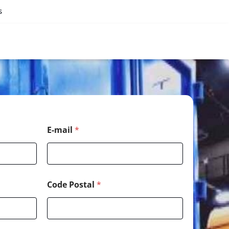
s
E-mail
*
Code Postal
*