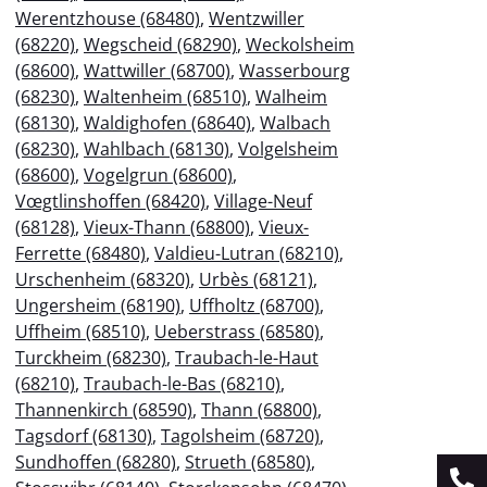
Werentzhouse (68480)
,
Wentzwiller
(68220)
,
Wegscheid (68290)
,
Weckolsheim
(68600)
,
Wattwiller (68700)
,
Wasserbourg
(68230)
,
Waltenheim (68510)
,
Walheim
(68130)
,
Waldighofen (68640)
,
Walbach
(68230)
,
Wahlbach (68130)
,
Volgelsheim
(68600)
,
Vogelgrun (68600)
,
Vœgtlinshoffen (68420)
,
Village-Neuf
(68128)
,
Vieux-Thann (68800)
,
Vieux-
Ferrette (68480)
,
Valdieu-Lutran (68210)
,
Urschenheim (68320)
,
Urbès (68121)
,
Ungersheim (68190)
,
Uffholtz (68700)
,
Uffheim (68510)
,
Ueberstrass (68580)
,
Turckheim (68230)
,
Traubach-le-Haut
(68210)
,
Traubach-le-Bas (68210)
,
Thannenkirch (68590)
,
Thann (68800)
,
Tagsdorf (68130)
,
Tagolsheim (68720)
,
Sundhoffen (68280)
,
Strueth (68580)
,