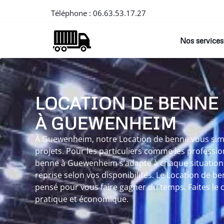
Téléphone :
06.63.53.17.27
Nos services
LOCATION DE BENNE
À GUEWENHEIM
À Guewenheim, notre Location de benne vous simpl
projets. Pour les particuliers comme les professio
benne à Guewenheim s’adapte à chaque situation.
reprise selon vos disponibilités. Le Location de 
pensé pour vous faire gagner du temps. Faites le c
pratique et économique.