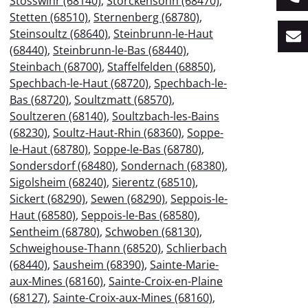
Stosswihr (68140)
,
Storckensohn (68470)
,
Stetten (68510)
,
Sternenberg (68780)
,
Steinsoultz (68640)
,
Steinbrunn-le-Haut
(68440)
,
Steinbrunn-le-Bas (68440)
,
Steinbach (68700)
,
Staffelfelden (68850)
,
Spechbach-le-Haut (68720)
,
Spechbach-le-
Bas (68720)
,
Soultzmatt (68570)
,
Soultzeren (68140)
,
Soultzbach-les-Bains
(68230)
,
Soultz-Haut-Rhin (68360)
,
Soppe-
le-Haut (68780)
,
Soppe-le-Bas (68780)
,
Sondersdorf (68480)
,
Sondernach (68380)
,
Sigolsheim (68240)
,
Sierentz (68510)
,
Sickert (68290)
,
Sewen (68290)
,
Seppois-le-
Haut (68580)
,
Seppois-le-Bas (68580)
,
Sentheim (68780)
,
Schwoben (68130)
,
Schweighouse-Thann (68520)
,
Schlierbach
(68440)
,
Sausheim (68390)
,
Sainte-Marie-
aux-Mines (68160)
,
Sainte-Croix-en-Plaine
(68127)
,
Sainte-Croix-aux-Mines (68160)
,