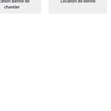
cation Benne de
Location de benne
chantier