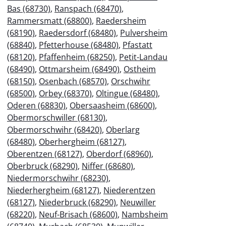
Bas (68730)
,
Ranspach (68470)
,
Rammersmatt (68800)
,
Raedersheim
(68190)
,
Raedersdorf (68480)
,
Pulversheim
(68840)
,
Pfetterhouse (68480)
,
Pfastatt
(68120)
,
Pfaffenheim (68250)
,
Petit-Landau
(68490)
,
Ottmarsheim (68490)
,
Ostheim
(68150)
,
Osenbach (68570)
,
Orschwihr
(68500)
,
Orbey (68370)
,
Oltingue (68480)
,
Oderen (68830)
,
Obersaasheim (68600)
,
Obermorschwiller (68130)
,
Obermorschwihr (68420)
,
Oberlarg
(68480)
,
Oberhergheim (68127)
,
Oberentzen (68127)
,
Oberdorf (68960)
,
Oberbruck (68290)
,
Niffer (68680)
,
Niedermorschwihr (68230)
,
Niederhergheim (68127)
,
Niederentzen
(68127)
,
Niederbruck (68290)
,
Neuwiller
(68220)
,
Neuf-Brisach (68600)
,
Nambsheim