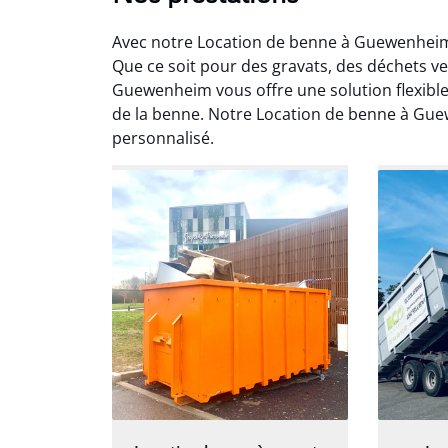
Avec notre Location de benne à Guewenheim,
Que ce soit pour des gravats, des déchets v
Guewenheim vous offre une solution flexible 
de la benne. Notre Location de benne à G
personnalisé.
Au
Le serv
ja
except
travaill
et prof
notre j
prêt p
proj