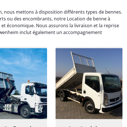
 nous mettons à disposition différents types de bennes.
erts ou des encombrants, notre Location de benne à
et économique. Nous assurons la livraison et la reprise
uewenheim inclut également un accompagnement
rélie Bonnet
Elisa Barreau
21 juin 2024
6 avril 2025
ice de terrassement
Parfait pour évacuer les
rdin à Var était
gravats de mon chantier.
ionnel. L'équipe a
Service rapide et efficace. Je
é de manière efficace
recommande sans
essionnelle, laissant
hésitation.
ardin impeccable et
our notre nouveau
et d'aménagement
paysager.