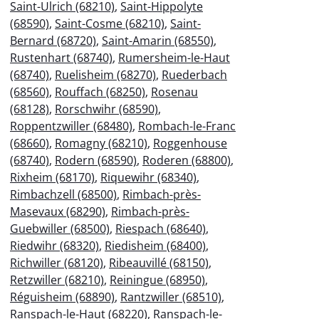
Saint-Ulrich (68210)
,
Saint-Hippolyte
(68590)
,
Saint-Cosme (68210)
,
Saint-
Bernard (68720)
,
Saint-Amarin (68550)
,
Rustenhart (68740)
,
Rumersheim-le-Haut
(68740)
,
Ruelisheim (68270)
,
Ruederbach
(68560)
,
Rouffach (68250)
,
Rosenau
(68128)
,
Rorschwihr (68590)
,
Roppentzwiller (68480)
,
Rombach-le-Franc
(68660)
,
Romagny (68210)
,
Roggenhouse
(68740)
,
Rodern (68590)
,
Roderen (68800)
,
Rixheim (68170)
,
Riquewihr (68340)
,
Rimbachzell (68500)
,
Rimbach-près-
Masevaux (68290)
,
Rimbach-près-
Guebwiller (68500)
,
Riespach (68640)
,
Riedwihr (68320)
,
Riedisheim (68400)
,
Richwiller (68120)
,
Ribeauvillé (68150)
,
Retzwiller (68210)
,
Reiningue (68950)
,
Réguisheim (68890)
,
Rantzwiller (68510)
,
Ranspach-le-Haut (68220)
,
Ranspach-le-