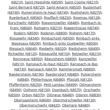
(68210)
,
Saint-Hippolyte (68590)
,
Saint-Cosme (68210)
,
Saint-Bernard (68720)
,
Saint-Amarin (68550)
,
Rustenhart
(68740)
,
Rumersheim-le-Haut (68740)
,
Ruelisheim (68270)
,
Ruederbach (68560)
,
Rouffach (68250)
,
Rosenau (68128)
,
Rorschwihr (68590)
,
Roppentzwiller (68480)
,
Rombach-le-
Franc (68660)
,
Romagny (68210)
,
Roggenhouse (68740)
,
Rodern (68590)
,
Roderen (68800)
,
Rixheim (68170)
,
Riquewihr (68340)
,
Rimbachzell (68500)
,
Rimbach-près-
Masevaux (68290)
,
Rimbach-près-Guebwiller (68500)
,
Riespach (68640)
,
Riedwihr (68320)
,
Riedisheim (68400)
,
Richwiller (68120)
,
Ribeauvillé (68150)
,
Retzwiller (68210)
,
Reiningue (68950)
,
Réguisheim (68890)
,
Rantzwiller
(68510)
,
Ranspach-le-Haut (68220)
,
Ranspach-le-Bas
(68730)
,
Ranspach (68470)
,
Rammersmatt (68800)
,
Raedersheim (68190)
,
Raedersdorf (68480)
,
Pulversheim
(68840)
,
Pfetterhouse (68480)
,
Pfastatt (68120)
,
Pfaffenheim (68250)
,
Petit-Landau (68490)
,
Ottmarsheim
(68490)
,
Ostheim (68150)
,
Osenbach (68570)
,
Orschwihr
(68500)
,
Orbey (68370)
,
Oltingue (68480)
,
Oderen (68830)
,
Obersaasheim (68600)
,
Obermorschwiller (68130)
,
Obermorschwihr (68420)
,
Oberlarg (68480)
,