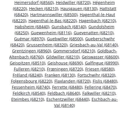
Heimersdorf (68560)
,
Heidwiller (68720)
,
Hégenheim
(68220)
,
Hecken (68210)
,
Hausgauen (68130)
,
Hattstatt
(68420)
,
Hartmannswiller (68500)
,
Hagenthal-le-Haut
(68220)
,
Hagenthal-le-Bas (68220)
,
Hagenbach (68210)
,
Habsheim (68440)
,
Gunsbach (68140)
,
Gundolsheim
(68250)
,
Guewenheim (68116)
,
Guevenatten (68210)
,
Guémar (68970)
,
Guebwiller (68500)
,
Gueberschwihr
(68420)
,
Grussenheim (68320)
,
Griesbach-au-Val (68140)
,
Grentzingen (68960)
,
Gommersdorf (68210)
,
Goldbach-
Altenbach (68760)
,
Gildwiller (68210)
,
Geiswasser (68600)
,
Geispitzen (68510)
,
Geishouse (68690)
,
Galfingue (68990)
,
Fulleren (68210)
,
Frœningen (68720)
,
Friesen (68580)
,
Fréland (68240)
,
Franken (68130)
,
Fortschwihr (68320)
,
Folgensbourg (68220)
,
Flaxlanden (68720)
,
Fislis (68480)
,
Fessenheim (68740)
,
Ferrette (68480)
,
Fellering (68470)
,
Feldkirch (68540)
,
Feldbach (68640)
,
Falkwiller (68210)
,
Eteimbes (68210)
,
Eschentzwiller (68440)
,
Eschbach-au-
Val (68140)