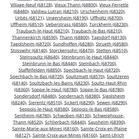
Village-Neuf (68128)
,
Vieux-Thann (68800)
,
Vieux-Ferrette
(68480)
,
Valdieu-Lutran (68210)
,
Urschenheim (68320)
,
Urbès (68121)
,
Ungersheim (68190)
,
Uffholtz (68700)
,
Uffheim (68510)
,
Ueberstrass (68580)
,
Turckheim (68230)
,
Traubach-le-Haut (68210)
,
Traubach-le-Bas (68210)
,
Thannenkirch (68590)
,
Thann (68800)
,
Tagsdorf (68130)
,
Tagolsheim (68720)
,
Sundhoffen (68280)
,
Strueth (68580)
,
Stosswihr (68140)
,
Storckensohn (68470)
,
Stetten (68510)
,
Steinsoultz (68640)
,
Steinbrunn-le-Haut (68440)
,
Steinbrunn-le-Bas (68440)
,
Steinbach (68700)
,
Staffelfelden (68850)
,
Spechbach-le-Haut (68720)
,
Spechbach-le-Bas (68720)
,
Soultzmatt (68570)
,
Soultzeren
(68140)
,
Soultzbach-les-Bains (68230)
,
Soultz-Haut-Rhin
(68360)
,
Soppe-le-Haut (68780)
,
Soppe-le-Bas (68780)
,
Sondersdorf (68480)
,
Sondernach (68380)
,
Sigolsheim
(68240)
,
Sierentz (68510)
,
Sickert (68290)
,
Sewen (68290)
,
Seppois-le-Haut (68580)
,
Seppois-le-Bas (68580)
,
Sentheim (68780)
,
Schwoben (68130)
,
Schweighouse-
Thann (68520)
,
Schlierbach (68440)
,
Sausheim (68390)
,
Sainte-Marie-aux-Mines (68160)
,
Sainte-Croix-en-Plaine
(68127)
,
Sainte-Croix-aux-Mines (68160)
,
Saint-Ulrich