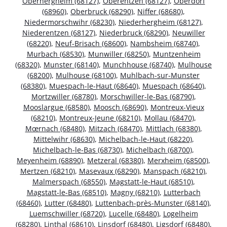
Oberhergheim (68127)
,
Oberentzen (68127)
,
Oberdorf
(68960)
,
Oberbruck (68290)
,
Niffer (68680)
,
Niedermorschwihr (68230)
,
Niederhergheim (68127)
,
Niederentzen (68127)
,
Niederbruck (68290)
,
Neuwiller
(68220)
,
Neuf-Brisach (68600)
,
Nambsheim (68740)
,
Murbach (68530)
,
Munwiller (68250)
,
Muntzenheim
(68320)
,
Munster (68140)
,
Munchhouse (68740)
,
Mulhouse
(68200)
,
Mulhouse (68100)
,
Muhlbach-sur-Munster
(68380)
,
Muespach-le-Haut (68640)
,
Muespach (68640)
,
Mortzwiller (68780)
,
Morschwiller-le-Bas (68790)
,
Mooslargue (68580)
,
Moosch (68690)
,
Montreux-Vieux
(68210)
,
Montreux-Jeune (68210)
,
Mollau (68470)
,
Mœrnach (68480)
,
Mitzach (68470)
,
Mittlach (68380)
,
Mittelwihr (68630)
,
Michelbach-le-Haut (68220)
,
Michelbach-le-Bas (68730)
,
Michelbach (68700)
,
Meyenheim (68890)
,
Metzeral (68380)
,
Merxheim (68500)
,
Mertzen (68210)
,
Masevaux (68290)
,
Manspach (68210)
,
Malmerspach (68550)
,
Magstatt-le-Haut (68510)
,
Magstatt-le-Bas (68510)
,
Magny (68210)
,
Lutterbach
(68460)
,
Lutter (68480)
,
Luttenbach-près-Munster (68140)
,
Luemschwiller (68720)
,
Lucelle (68480)
,
Logelheim
(68280)
,
Linthal (68610)
,
Linsdorf (68480)
,
Ligsdorf (68480)
,