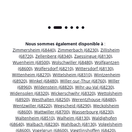
Nous sommes également disponible à
:
Zimmersheim (68440)
,
Zimmerbach (68230)
,
Zillisheim
(68720)
,
Zellenberg (68340)
,
Zaessingue (68130)
,
Wuenheim (68500)
,
Wolschwiller (68480)
,
Wolfgantzen
(68600)
,
Wolfersdorf (68210)
,
Wittersdorf (68130)
,
Wittenheim (68270)
,
Wittelsheim (68310)
,
Wintzenheim
(68920)
,
Winkel (68480)
,
Willer-sur-Thur (68760)
,
Willer
(68960)
,
Wildenstein (68820)
,
Wihr-au-Val (68230)
,
Widensolen (68320)
,
Wickerschwihr (68320)
,
Wettolsheim
(68920)
,
Westhalten (68250)
,
Werentzhouse (68480)
,
Wentzwiller (68220)
,
Wegscheid (68290)
,
Weckolsheim
(68600)
,
Wattwiller (68700)
,
Wasserbourg (68230)
,
Waltenheim (68510)
,
Walheim (68130)
,
Waldighofen
(68640)
,
Walbach (68230)
,
Wahlbach (68130)
,
Volgelsheim
(68600)
,
Vogelgrun (68600)
,
Vœgtlinshoffen (68420)
,