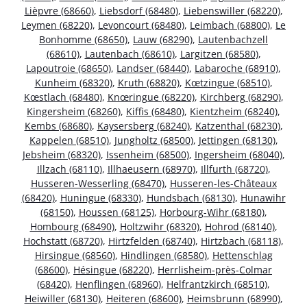
Lièpvre (68660)
,
Liebsdorf (68480)
,
Liebenswiller (68220)
,
Leymen (68220)
,
Levoncourt (68480)
,
Leimbach (68800)
,
Le
Bonhomme (68650)
,
Lauw (68290)
,
Lautenbachzell
(68610)
,
Lautenbach (68610)
,
Largitzen (68580)
,
Lapoutroie (68650)
,
Landser (68440)
,
Labaroche (68910)
,
Kunheim (68320)
,
Kruth (68820)
,
Kœtzingue (68510)
,
Kœstlach (68480)
,
Knœringue (68220)
,
Kirchberg (68290)
,
Kingersheim (68260)
,
Kiffis (68480)
,
Kientzheim (68240)
,
Kembs (68680)
,
Kaysersberg (68240)
,
Katzenthal (68230)
,
Kappelen (68510)
,
Jungholtz (68500)
,
Jettingen (68130)
,
Jebsheim (68320)
,
Issenheim (68500)
,
Ingersheim (68040)
,
Illzach (68110)
,
Illhaeusern (68970)
,
Illfurth (68720)
,
Husseren-Wesserling (68470)
,
Husseren-les-Châteaux
(68420)
,
Huningue (68330)
,
Hundsbach (68130)
,
Hunawihr
(68150)
,
Houssen (68125)
,
Horbourg-Wihr (68180)
,
Hombourg (68490)
,
Holtzwihr (68320)
,
Hohrod (68140)
,
Hochstatt (68720)
,
Hirtzfelden (68740)
,
Hirtzbach (68118)
,
Hirsingue (68560)
,
Hindlingen (68580)
,
Hettenschlag
(68600)
,
Hésingue (68220)
,
Herrlisheim-près-Colmar
(68420)
,
Henflingen (68960)
,
Helfrantzkirch (68510)
,
Heiwiller (68130)
,
Heiteren (68600)
,
Heimsbrunn (68990)
,