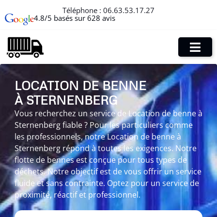
Téléphone :
06.63.53.17.27
4.8/5 basés sur 628 avis
LOCATION DE BENNE
À STERNENBERG
Vous recherchez un service de Location de benne à
Sternenberg fiable ? Pour les particuliers comme
les professionnels, notre Location de benne à
Sternenberg répond à toutes les exigences. Notre
flotte de bennes est conçue pour tous types de
déchets. Notre objectif est de vous offrir un service
fluide et sans contrainte. Optez pour un service de
proximité, réactif et professionnel.