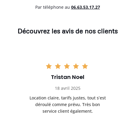
Par téléphone au
06.63.53.17.27
Découvrez les avis de nos clients
Tristan Noel
18 avril 2025
 de
Location claire, tarifs justes, tout s’est
Se
t
déroulé comme prévu. Très bon
pile
service client également.