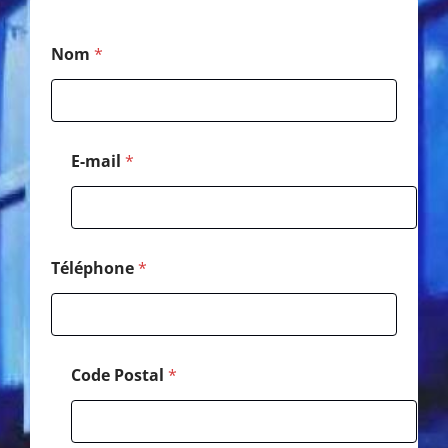
E
Nom
*
-
m
a
i
l
N
E-mail
*
o
m
C
o
d
e
Téléphone
*
Code Postal
*