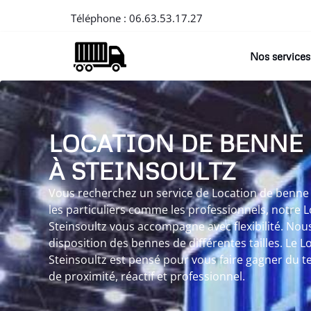
Téléphone :
06.63.53.17.27
Nos services
LOCATION DE BENNE
À STEINSOULTZ
Vous recherchez un service de Location de benne à
les particuliers comme les professionnels, notre 
Steinsoultz vous accompagne avec flexibilité. Nou
disposition des bennes de différentes tailles. Le 
Steinsoultz est pensé pour vous faire gagner du 
de proximité, réactif et professionnel.