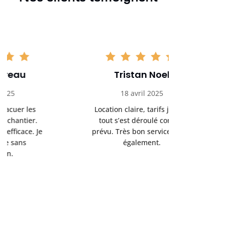
Tristan Noel
Chlo
18 avril 2025
30 
Location claire, tarifs justes,
Service au
tout s’est déroulé comme
été livrée p
prévu. Très bon service client
retrait s’e
également.
l’a