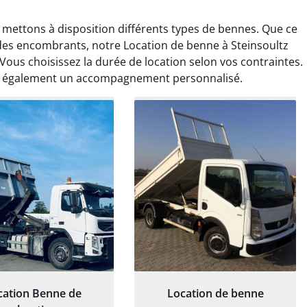
 mettons à disposition différents types de bennes. Que ce
 des encombrants, notre Location de benne à Steinsoultz
 Vous choisissez la durée de location selon vos contraintes.
lut également un accompagnement personnalisé.
rélie Bonnet
Elisa Barreau
21 juin 2024
6 avril 2025
ice de terrassement
Parfait pour évacuer les
rdin à Var était
gravats de mon chantier.
ionnel. L'équipe a
Service rapide et efficace. Je
é de manière efficace
recommande sans
essionnelle, laissant
hésitation.
ardin impeccable et
our notre nouveau
et d'aménagement
paysager.
cation Benne de
Location de benne