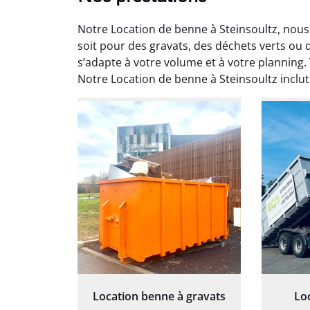
Notre Location de benne à Steinsoultz, nous
soit pour des gravats, des déchets verts ou
s’adapte à votre volume et à votre planning.
Notre Location de benne à Steinsoultz inc
Au
Le serv
ja
except
travaill
et prof
notre j
prêt p
proj
Location benne à gravats
Lo