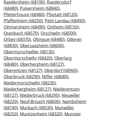
Raedersheim (68190)
,
Raedersdorf
(68480)
,
Pulversheim (68840)
,
Pfetterhouse (68480)
,
Pfastatt (68120)
,
Pfaffenheim (68250)
,
Petit-Landau (68490)
,
Ottmarsheim (68490)
,
Ostheim (68150)
,
Osenbach (68570)
,
Orschwihr (68500)
,
Orbey (68370)
,
Oltingue (68480)
,
Oderen
(68830)
,
Obersaasheim (68600)
,
Obermorschwiller (68130)
,
Obermorschwihr (68420)
,
Oberlarg
(68480)
,
Oberhergheim (68127)
,
Oberentzen (68127)
,
Oberdorf (68960)
,
Oberbruck (68290)
,
Niffer (68680)
,
Niedermorschwihr (68230)
,
Niederhergheim (68127)
,
Niederentzen
(68127)
,
Niederbruck (68290)
,
Neuwiller
(68220)
,
Neuf-Brisach (68600)
,
Nambsheim
(68740)
,
Murbach (68530)
,
Munwiller
(68250)
,
Muntzenheim (68320)
,
Munster