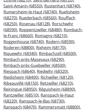
Saint-Amarin (68550)
,
Rustenhart (68740)
,
Rumersheim-le-Haut (68740)
,
Ruelisheim
(68270)
,
Ruederbach (68560)
,
Rouffach
(68250)
,
Rosenau (68128)
,
Rorschwihr
(68590)
,
Roppentzwiller (68480)
,
Rombach-
le-Franc (68660)
,
Romagny (68210)
,
Roggenhouse (68740)
,
Rodern (68590)
,
Roderen (68800)
,
Rixheim (68170)
,
Riquewihr (68340)
,
Rimbachzell (68500)
,
Rimbach-près-Masevaux (68290)
,
Rimbach-près-Guebwiller (68500)
,
Riespach (68640)
,
Riedwihr (68320)
,
Riedisheim (68400)
,
Richwiller (68120)
,
Ribeauvillé (68150)
,
Retzwiller (68210)
,
Reiningue (68950)
,
Réguisheim (68890)
,
Rantzwiller (68510)
,
Ranspach-le-Haut
(68220)
,
Ranspach-le-Bas (68730)
,
Ranspach (68470)
,
Rammersmatt (68800)
,