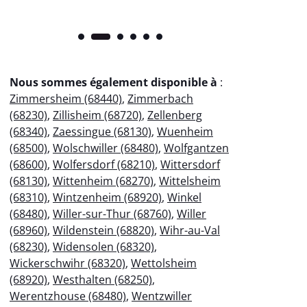
Nous sommes également disponible à
:
Zimmersheim (68440)
,
Zimmerbach
(68230)
,
Zillisheim (68720)
,
Zellenberg
(68340)
,
Zaessingue (68130)
,
Wuenheim
(68500)
,
Wolschwiller (68480)
,
Wolfgantzen
(68600)
,
Wolfersdorf (68210)
,
Wittersdorf
(68130)
,
Wittenheim (68270)
,
Wittelsheim
(68310)
,
Wintzenheim (68920)
,
Winkel
(68480)
,
Willer-sur-Thur (68760)
,
Willer
(68960)
,
Wildenstein (68820)
,
Wihr-au-Val
(68230)
,
Widensolen (68320)
,
Wickerschwihr (68320)
,
Wettolsheim
(68920)
,
Westhalten (68250)
,
Werentzhouse (68480)
,
Wentzwiller