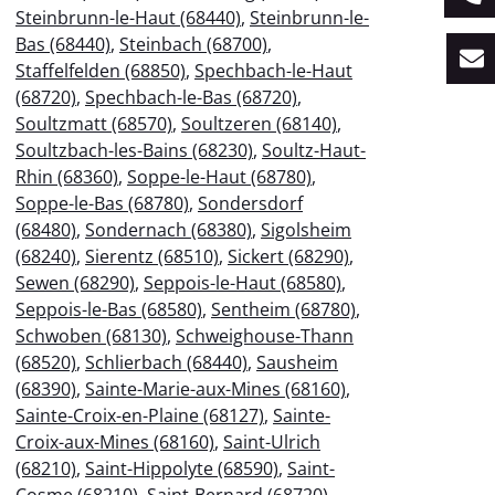
Steinbrunn-le-Haut (68440)
,
Steinbrunn-le-
Bas (68440)
,
Steinbach (68700)
,
Staffelfelden (68850)
,
Spechbach-le-Haut
(68720)
,
Spechbach-le-Bas (68720)
,
Soultzmatt (68570)
,
Soultzeren (68140)
,
Soultzbach-les-Bains (68230)
,
Soultz-Haut-
Rhin (68360)
,
Soppe-le-Haut (68780)
,
Soppe-le-Bas (68780)
,
Sondersdorf
(68480)
,
Sondernach (68380)
,
Sigolsheim
(68240)
,
Sierentz (68510)
,
Sickert (68290)
,
Sewen (68290)
,
Seppois-le-Haut (68580)
,
Seppois-le-Bas (68580)
,
Sentheim (68780)
,
Schwoben (68130)
,
Schweighouse-Thann
(68520)
,
Schlierbach (68440)
,
Sausheim
(68390)
,
Sainte-Marie-aux-Mines (68160)
,
Sainte-Croix-en-Plaine (68127)
,
Sainte-
Croix-aux-Mines (68160)
,
Saint-Ulrich
(68210)
,
Saint-Hippolyte (68590)
,
Saint-
Cosme (68210)
,
Saint-Bernard (68720)
,