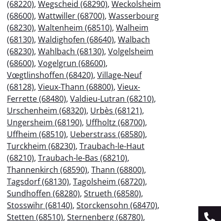
(68220)
,
Wegscheid (68290)
,
Weckolsheim
(68600)
,
Wattwiller (68700)
,
Wasserbourg
(68230)
,
Waltenheim (68510)
,
Walheim
(68130)
,
Waldighofen (68640)
,
Walbach
(68230)
,
Wahlbach (68130)
,
Volgelsheim
(68600)
,
Vogelgrun (68600)
,
Vœgtlinshoffen (68420)
,
Village-Neuf
(68128)
,
Vieux-Thann (68800)
,
Vieux-
Ferrette (68480)
,
Valdieu-Lutran (68210)
,
Urschenheim (68320)
,
Urbès (68121)
,
Ungersheim (68190)
,
Uffholtz (68700)
,
Uffheim (68510)
,
Ueberstrass (68580)
,
Turckheim (68230)
,
Traubach-le-Haut
(68210)
,
Traubach-le-Bas (68210)
,
Thannenkirch (68590)
,
Thann (68800)
,
Tagsdorf (68130)
,
Tagolsheim (68720)
,
Sundhoffen (68280)
,
Strueth (68580)
,
Stosswihr (68140)
,
Storckensohn (68470)
,
Stetten (68510)
,
Sternenberg (68780)
,