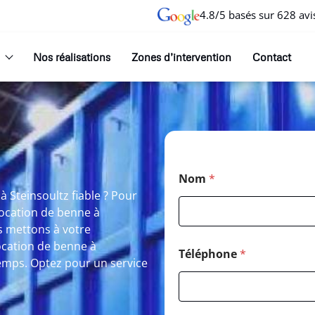
4.8/5 basés sur 628 avi
Nos réalisations
Zones d’intervention
Contact
Nom
*
 Steinsoultz fiable ? Pour
Location de benne à
s mettons à votre
Location de benne à
Téléphone
*
temps. Optez pour un service