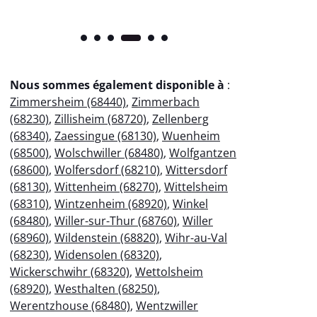
Nous sommes également disponible à
:
Zimmersheim (68440)
,
Zimmerbach
(68230)
,
Zillisheim (68720)
,
Zellenberg
(68340)
,
Zaessingue (68130)
,
Wuenheim
(68500)
,
Wolschwiller (68480)
,
Wolfgantzen
(68600)
,
Wolfersdorf (68210)
,
Wittersdorf
(68130)
,
Wittenheim (68270)
,
Wittelsheim
(68310)
,
Wintzenheim (68920)
,
Winkel
(68480)
,
Willer-sur-Thur (68760)
,
Willer
(68960)
,
Wildenstein (68820)
,
Wihr-au-Val
(68230)
,
Widensolen (68320)
,
Wickerschwihr (68320)
,
Wettolsheim
(68920)
,
Westhalten (68250)
,
Werentzhouse (68480)
,
Wentzwiller