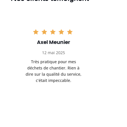
Axel Meunier
Laet
12 mai 2025
27
Très pratique pour mes
Entreprise
déchets de chantier. Rien à
réactive. 
dire sur la qualité du service,
bon état 
c’était impeccable.
dime