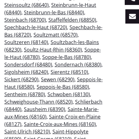
Steinsoultz (68640)
,
Steinbrunn-le-Haut
(68440)
,
Steinbrunn-le-Bas (68440)
,
Steinbach (68700)
,
Staffelfelden (68850)
,
Spechbach-le-Haut (68720)
,
Spechbach-le-
Bas (68720)
,
Soultzmatt (68570)
,
Soultzeren (68140)
,
Soultzbach-les-Bains
(68230)
,
Soultz-Haut-Rhin (68360)
,
Soppe-
le-Haut (68780)
,
Soppe-le-Bas (68780)
,
Sondersdorf (68480)
,
Sondernach (68380)
,
Sigolsheim (68240)
,
Sierentz (68510)
,
Sickert (68290)
,
Sewen (68290)
,
Seppois-le-
Haut (68580)
,
Seppois-le-Bas (68580)
,
Sentheim (68780)
,
Schwoben (68130)
,
Schweighouse-Thann (68520)
,
Schlierbach
(68440)
,
Sausheim (68390)
,
Sainte-Marie-
aux-Mines (68160)
,
Sainte-Croix-en-Plaine
(68127)
,
Sainte-Croix-aux-Mines (68160)
,
Saint-Ulrich (68210)
,
Saint-Hippolyte
(68590)
,
Saint-Cosme (68210)
,
Saint-