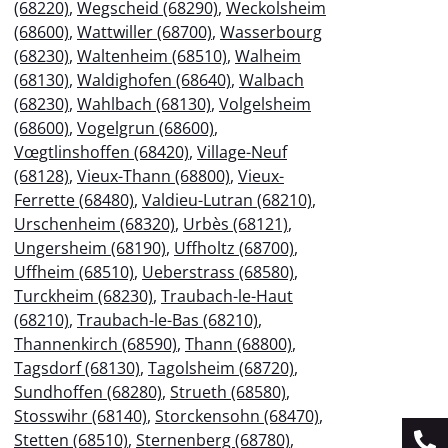
(68220)
,
Wegscheid (68290)
,
Weckolsheim
(68600)
,
Wattwiller (68700)
,
Wasserbourg
(68230)
,
Waltenheim (68510)
,
Walheim
(68130)
,
Waldighofen (68640)
,
Walbach
(68230)
,
Wahlbach (68130)
,
Volgelsheim
(68600)
,
Vogelgrun (68600)
,
Vœgtlinshoffen (68420)
,
Village-Neuf
(68128)
,
Vieux-Thann (68800)
,
Vieux-
Ferrette (68480)
,
Valdieu-Lutran (68210)
,
Urschenheim (68320)
,
Urbès (68121)
,
Ungersheim (68190)
,
Uffholtz (68700)
,
Uffheim (68510)
,
Ueberstrass (68580)
,
Turckheim (68230)
,
Traubach-le-Haut
(68210)
,
Traubach-le-Bas (68210)
,
Thannenkirch (68590)
,
Thann (68800)
,
Tagsdorf (68130)
,
Tagolsheim (68720)
,
Sundhoffen (68280)
,
Strueth (68580)
,
Stosswihr (68140)
,
Storckensohn (68470)
,
Stetten (68510)
,
Sternenberg (68780)
,