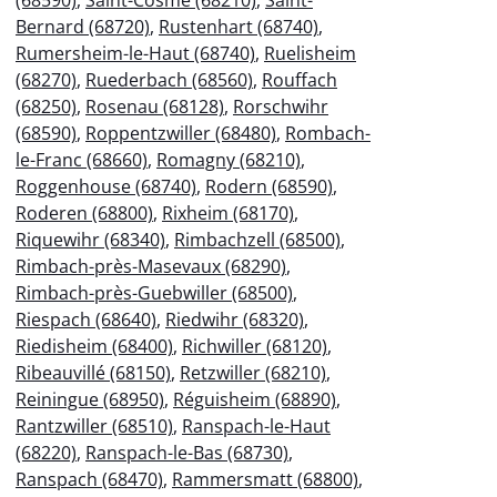
Bernard (68720)
,
Rustenhart (68740)
,
Rumersheim-le-Haut (68740)
,
Ruelisheim
(68270)
,
Ruederbach (68560)
,
Rouffach
(68250)
,
Rosenau (68128)
,
Rorschwihr
(68590)
,
Roppentzwiller (68480)
,
Rombach-
le-Franc (68660)
,
Romagny (68210)
,
Roggenhouse (68740)
,
Rodern (68590)
,
Roderen (68800)
,
Rixheim (68170)
,
Riquewihr (68340)
,
Rimbachzell (68500)
,
Rimbach-près-Masevaux (68290)
,
Rimbach-près-Guebwiller (68500)
,
Riespach (68640)
,
Riedwihr (68320)
,
Riedisheim (68400)
,
Richwiller (68120)
,
Ribeauvillé (68150)
,
Retzwiller (68210)
,
Reiningue (68950)
,
Réguisheim (68890)
,
Rantzwiller (68510)
,
Ranspach-le-Haut
(68220)
,
Ranspach-le-Bas (68730)
,
Ranspach (68470)
,
Rammersmatt (68800)
,