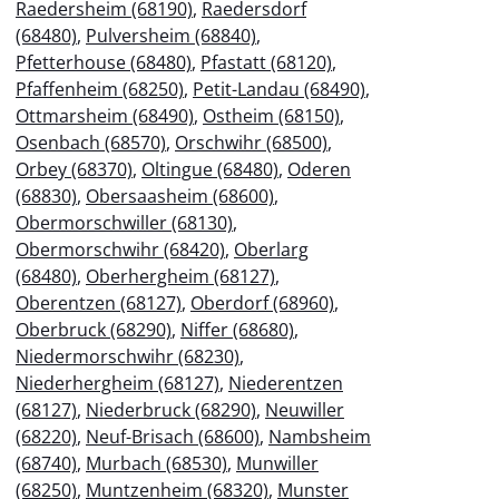
Raedersheim (68190)
,
Raedersdorf
(68480)
,
Pulversheim (68840)
,
Pfetterhouse (68480)
,
Pfastatt (68120)
,
Pfaffenheim (68250)
,
Petit-Landau (68490)
,
Ottmarsheim (68490)
,
Ostheim (68150)
,
Osenbach (68570)
,
Orschwihr (68500)
,
Orbey (68370)
,
Oltingue (68480)
,
Oderen
(68830)
,
Obersaasheim (68600)
,
Obermorschwiller (68130)
,
Obermorschwihr (68420)
,
Oberlarg
(68480)
,
Oberhergheim (68127)
,
Oberentzen (68127)
,
Oberdorf (68960)
,
Oberbruck (68290)
,
Niffer (68680)
,
Niedermorschwihr (68230)
,
Niederhergheim (68127)
,
Niederentzen
(68127)
,
Niederbruck (68290)
,
Neuwiller
(68220)
,
Neuf-Brisach (68600)
,
Nambsheim
(68740)
,
Murbach (68530)
,
Munwiller
(68250)
,
Muntzenheim (68320)
,
Munster