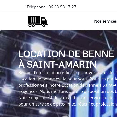
Téléphone :
06.63.53.17.27
Nos services
LOCATION DE BENNE
À SAINT-AMARIN
Besoin d’une solution efficace pour gérer vos déc
Location de benne est là pour vous. Pour les part
professionnels, notre Location de benne à Saint-
exigences. Nous mettons à votre disposition des be
Notre objectif est de vous offrir un service fluide 
pour un service de proximité, réactif et profession