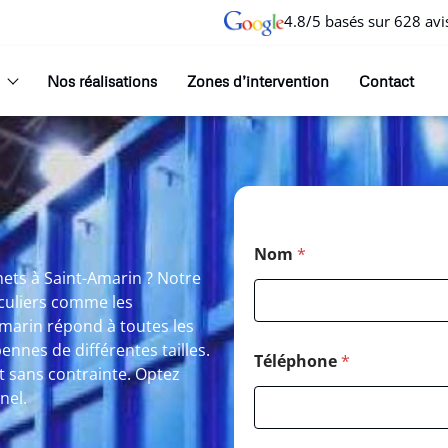
4.8/5 basés sur 628 avi
Nos réalisations
Zones d’intervention
Contact
Nom
*
hets à Saint-Amarin ? Notre
iculiers comme les
Amarin répond à toutes les
nnes de différentes tailles.
Téléphone
*
et sans contrainte. Optez
nel.