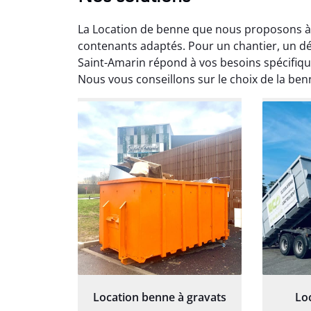
La Location de benne que nous proposons à S
contenants adaptés. Pour un chantier, un 
Saint-Amarin répond à vos besoins spécifique
Nous vous conseillons sur le choix de la ben
Elisa Barreau
T
6 avril 2025
Parfait pour évacuer les
Location 
gravats de mon chantier.
tout s
Service rapide et efficace. Je
prévu. Tr
recommande sans
hésitation.
Location benne à gravats
Lo