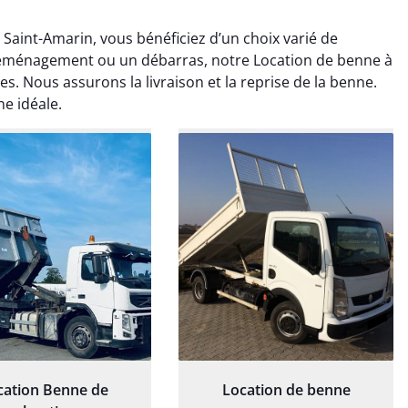
aint-Amarin, vous bénéficiez d’un choix varié de
déménagement ou un débarras, notre Location de benne à
s. Nous assurons la livraison et la reprise de la benne.
ne idéale.
ristan Noel
Chloé Delmas
18 avril 2025
30 avril 2025
claire, tarifs justes,
Service au top. La benne a
’est déroulé comme
été livrée pile à l’heure, et le
ès bon service client
retrait s’est fait dès que je
également.
l’ai demandé.
cation Benne de
Location de benne