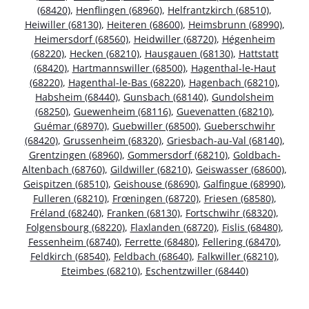
(68420)
,
Henflingen (68960)
,
Helfrantzkirch (68510)
,
Heiwiller (68130)
,
Heiteren (68600)
,
Heimsbrunn (68990)
,
Heimersdorf (68560)
,
Heidwiller (68720)
,
Hégenheim
(68220)
,
Hecken (68210)
,
Hausgauen (68130)
,
Hattstatt
(68420)
,
Hartmannswiller (68500)
,
Hagenthal-le-Haut
(68220)
,
Hagenthal-le-Bas (68220)
,
Hagenbach (68210)
,
Habsheim (68440)
,
Gunsbach (68140)
,
Gundolsheim
(68250)
,
Guewenheim (68116)
,
Guevenatten (68210)
,
Guémar (68970)
,
Guebwiller (68500)
,
Gueberschwihr
(68420)
,
Grussenheim (68320)
,
Griesbach-au-Val (68140)
,
Grentzingen (68960)
,
Gommersdorf (68210)
,
Goldbach-
Altenbach (68760)
,
Gildwiller (68210)
,
Geiswasser (68600)
,
Geispitzen (68510)
,
Geishouse (68690)
,
Galfingue (68990)
,
Fulleren (68210)
,
Frœningen (68720)
,
Friesen (68580)
,
Fréland (68240)
,
Franken (68130)
,
Fortschwihr (68320)
,
Folgensbourg (68220)
,
Flaxlanden (68720)
,
Fislis (68480)
,
Fessenheim (68740)
,
Ferrette (68480)
,
Fellering (68470)
,
Feldkirch (68540)
,
Feldbach (68640)
,
Falkwiller (68210)
,
Eteimbes (68210)
,
Eschentzwiller (68440)