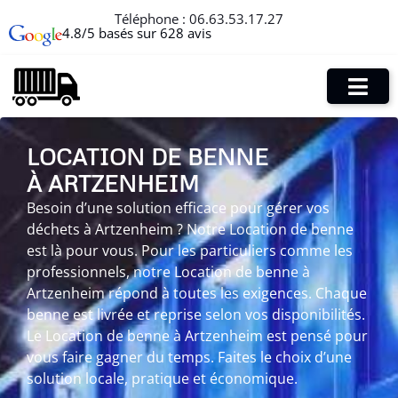
Téléphone :
06.63.53.17.27
4.8/5 basés sur 628 avis
LOCATION DE BENNE
À ARTZENHEIM
Besoin d’une solution efficace pour gérer vos
déchets à Artzenheim ? Notre Location de benne
est là pour vous. Pour les particuliers comme les
professionnels, notre Location de benne à
Artzenheim répond à toutes les exigences. Chaque
benne est livrée et reprise selon vos disponibilités.
Le Location de benne à Artzenheim est pensé pour
vous faire gagner du temps. Faites le choix d’une
solution locale, pratique et économique.