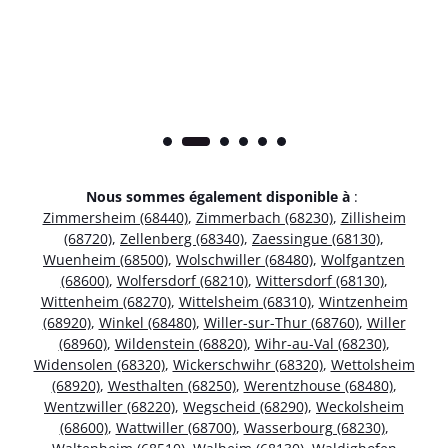
Nous sommes également disponible à
:
Zimmersheim (68440)
,
Zimmerbach (68230)
,
Zillisheim
(68720)
,
Zellenberg (68340)
,
Zaessingue (68130)
,
Wuenheim (68500)
,
Wolschwiller (68480)
,
Wolfgantzen
(68600)
,
Wolfersdorf (68210)
,
Wittersdorf (68130)
,
Wittenheim (68270)
,
Wittelsheim (68310)
,
Wintzenheim
(68920)
,
Winkel (68480)
,
Willer-sur-Thur (68760)
,
Willer
(68960)
,
Wildenstein (68820)
,
Wihr-au-Val (68230)
,
Widensolen (68320)
,
Wickerschwihr (68320)
,
Wettolsheim
(68920)
,
Westhalten (68250)
,
Werentzhouse (68480)
,
Wentzwiller (68220)
,
Wegscheid (68290)
,
Weckolsheim
(68600)
,
Wattwiller (68700)
,
Wasserbourg (68230)
,