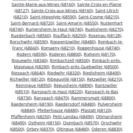
Sainte-Marie-aux-Mines (68160)
,
Sainte-Croix-en-Plaine
(68127)
,
Sainte-Croix-aux-Mines (68160)
,
Saint-Ulrich
(68210)
,
Saint-Hippolyte (68590)
,
Saint-Cosme (68210)
,
Saint-Bernard (68720)
,
Saint-Amarin (68550)
,
Rustenhart
(68740)
,
Rumersheim-le-Haut (68740)
,
Ruelisheim (68270)
,
Ruederbach (68560)
,
Rouffach (68250)
,
Rosenau (68128)
,
Rorschwihr (68590)
,
Roppentzwiller (68480)
,
Rombach-le-
Franc (68660)
,
Romagny (68210)
,
Roggenhouse (68740)
,
Rodern (68590)
,
Roderen (68800)
,
Rixheim (68170)
,
Riquewihr (68340)
,
Rimbachzell (68500)
,
Rimbach-près-
Masevaux (68290)
,
Rimbach-près-Guebwiller (68500)
,
Riespach (68640)
,
Riedwihr (68320)
,
Riedisheim (68400)
,
Richwiller (68120)
,
Ribeauvillé (68150)
,
Retzwiller (68210)
,
Reiningue (68950)
,
Réguisheim (68890)
,
Rantzwiller
(68510)
,
Ranspach-le-Haut (68220)
,
Ranspach-le-Bas
(68730)
,
Ranspach (68470)
,
Rammersmatt (68800)
,
Raedersheim (68190)
,
Raedersdorf (68480)
,
Pulversheim
(68840)
,
Pfetterhouse (68480)
,
Pfastatt (68120)
,
Pfaffenheim (68250)
,
Petit-Landau (68490)
,
Ottmarsheim
(68490)
,
Ostheim (68150)
,
Osenbach (68570)
,
Orschwihr
(68500)
,
Orbey (68370)
,
Oltingue (68480)
,
Oderen (68830)
,