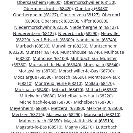
Obersaasheim (68600)
,
Obermorschwiller (68130)
,
Obermorschwihr (68420)
,
Oberlarg (68480)
,
Oberhergheim (68127)
,
Oberentzen (68127)
,
Oberdorf
(68960)
,
Oberbruck (68290)
,
Niffer (68680)
,
Niedermorschwihr (68230)
,
Niederhergheim (68127)
,
Niederentzen (68127)
,
Niederbruck (68290)
,
Neuwiller
(68220)
,
Neuf-Brisach (68600)
,
Nambsheim (68740)
,
Murbach (68530)
,
Munwiller (68250)
,
Muntzenheim
(68320)
,
Munster (68140)
,
Munchhouse (68740)
,
Mulhouse
(68200)
,
Mulhouse (68100)
,
Muhlbach-sur-Munster
(68380)
,
Muespach-le-Haut (68640)
,
Muespach (68640)
,
Mortzwiller (68780)
,
Morschwiller-le-Bas (68790)
,
Mooslargue (68580)
,
Moosch (68690)
,
Montreux-Vieux
(68210)
,
Montreux-Jeune (68210)
,
Mollau (68470)
,
Mœrnach (68480)
,
Mitzach (68470)
,
Mittlach (68380)
,
Mittelwihr (68630)
,
Michelbach-le-Haut (68220)
,
Michelbach-le-Bas (68730)
,
Michelbach (68700)
,
Meyenheim (68890)
,
Metzeral (68380)
,
Merxheim (68500)
,
Mertzen (68210)
,
Masevaux (68290)
,
Manspach (68210)
,
Malmerspach (68550)
,
Magstatt-le-Haut (68510)
,
Magstatt-le-Bas (68510)
,
Magny (68210)
,
Lutterbach