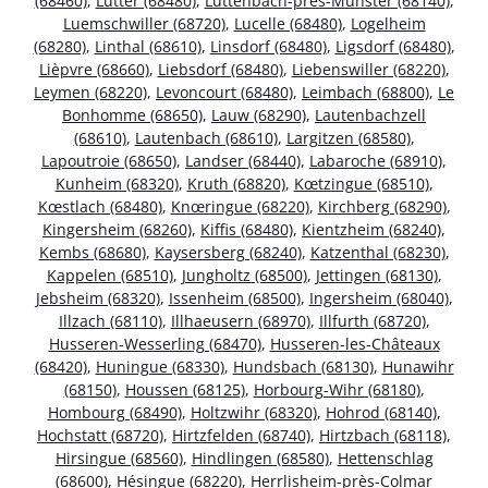
(68460)
,
Lutter (68480)
,
Luttenbach-près-Munster (68140)
,
Luemschwiller (68720)
,
Lucelle (68480)
,
Logelheim
(68280)
,
Linthal (68610)
,
Linsdorf (68480)
,
Ligsdorf (68480)
,
Lièpvre (68660)
,
Liebsdorf (68480)
,
Liebenswiller (68220)
,
Leymen (68220)
,
Levoncourt (68480)
,
Leimbach (68800)
,
Le
Bonhomme (68650)
,
Lauw (68290)
,
Lautenbachzell
(68610)
,
Lautenbach (68610)
,
Largitzen (68580)
,
Lapoutroie (68650)
,
Landser (68440)
,
Labaroche (68910)
,
Kunheim (68320)
,
Kruth (68820)
,
Kœtzingue (68510)
,
Kœstlach (68480)
,
Knœringue (68220)
,
Kirchberg (68290)
,
Kingersheim (68260)
,
Kiffis (68480)
,
Kientzheim (68240)
,
Kembs (68680)
,
Kaysersberg (68240)
,
Katzenthal (68230)
,
Kappelen (68510)
,
Jungholtz (68500)
,
Jettingen (68130)
,
Jebsheim (68320)
,
Issenheim (68500)
,
Ingersheim (68040)
,
Illzach (68110)
,
Illhaeusern (68970)
,
Illfurth (68720)
,
Husseren-Wesserling (68470)
,
Husseren-les-Châteaux
(68420)
,
Huningue (68330)
,
Hundsbach (68130)
,
Hunawihr
(68150)
,
Houssen (68125)
,
Horbourg-Wihr (68180)
,
Hombourg (68490)
,
Holtzwihr (68320)
,
Hohrod (68140)
,
Hochstatt (68720)
,
Hirtzfelden (68740)
,
Hirtzbach (68118)
,
Hirsingue (68560)
,
Hindlingen (68580)
,
Hettenschlag
(68600)
,
Hésingue (68220)
,
Herrlisheim-près-Colmar