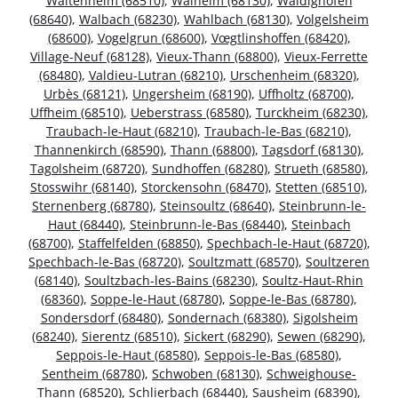
Waltenheim (68510)
,
Walheim (68130)
,
Waldighofen
(68640)
,
Walbach (68230)
,
Wahlbach (68130)
,
Volgelsheim
(68600)
,
Vogelgrun (68600)
,
Vœgtlinshoffen (68420)
,
Village-Neuf (68128)
,
Vieux-Thann (68800)
,
Vieux-Ferrette
(68480)
,
Valdieu-Lutran (68210)
,
Urschenheim (68320)
,
Urbès (68121)
,
Ungersheim (68190)
,
Uffholtz (68700)
,
Uffheim (68510)
,
Ueberstrass (68580)
,
Turckheim (68230)
,
Traubach-le-Haut (68210)
,
Traubach-le-Bas (68210)
,
Thannenkirch (68590)
,
Thann (68800)
,
Tagsdorf (68130)
,
Tagolsheim (68720)
,
Sundhoffen (68280)
,
Strueth (68580)
,
Stosswihr (68140)
,
Storckensohn (68470)
,
Stetten (68510)
,
Sternenberg (68780)
,
Steinsoultz (68640)
,
Steinbrunn-le-
Haut (68440)
,
Steinbrunn-le-Bas (68440)
,
Steinbach
(68700)
,
Staffelfelden (68850)
,
Spechbach-le-Haut (68720)
,
Spechbach-le-Bas (68720)
,
Soultzmatt (68570)
,
Soultzeren
(68140)
,
Soultzbach-les-Bains (68230)
,
Soultz-Haut-Rhin
(68360)
,
Soppe-le-Haut (68780)
,
Soppe-le-Bas (68780)
,
Sondersdorf (68480)
,
Sondernach (68380)
,
Sigolsheim
(68240)
,
Sierentz (68510)
,
Sickert (68290)
,
Sewen (68290)
,
Seppois-le-Haut (68580)
,
Seppois-le-Bas (68580)
,
Sentheim (68780)
,
Schwoben (68130)
,
Schweighouse-
Thann (68520)
,
Schlierbach (68440)
,
Sausheim (68390)
,