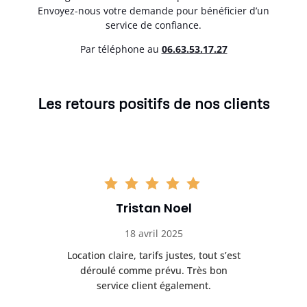
Envoyez-nous votre demande pour bénéficier d’un
service de confiance.
Par téléphone au
06.63.53.17.27
Les retours positifs de nos clients
Tristan Noel
18 avril 2025
 de
Location claire, tarifs justes, tout s’est
Se
t
déroulé comme prévu. Très bon
pile
service client également.