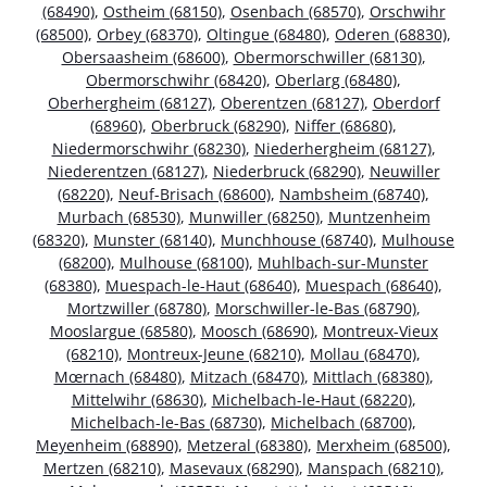
(68490)
,
Ostheim (68150)
,
Osenbach (68570)
,
Orschwihr
(68500)
,
Orbey (68370)
,
Oltingue (68480)
,
Oderen (68830)
,
Obersaasheim (68600)
,
Obermorschwiller (68130)
,
Obermorschwihr (68420)
,
Oberlarg (68480)
,
Oberhergheim (68127)
,
Oberentzen (68127)
,
Oberdorf
(68960)
,
Oberbruck (68290)
,
Niffer (68680)
,
Niedermorschwihr (68230)
,
Niederhergheim (68127)
,
Niederentzen (68127)
,
Niederbruck (68290)
,
Neuwiller
(68220)
,
Neuf-Brisach (68600)
,
Nambsheim (68740)
,
Murbach (68530)
,
Munwiller (68250)
,
Muntzenheim
(68320)
,
Munster (68140)
,
Munchhouse (68740)
,
Mulhouse
(68200)
,
Mulhouse (68100)
,
Muhlbach-sur-Munster
(68380)
,
Muespach-le-Haut (68640)
,
Muespach (68640)
,
Mortzwiller (68780)
,
Morschwiller-le-Bas (68790)
,
Mooslargue (68580)
,
Moosch (68690)
,
Montreux-Vieux
(68210)
,
Montreux-Jeune (68210)
,
Mollau (68470)
,
Mœrnach (68480)
,
Mitzach (68470)
,
Mittlach (68380)
,
Mittelwihr (68630)
,
Michelbach-le-Haut (68220)
,
Michelbach-le-Bas (68730)
,
Michelbach (68700)
,
Meyenheim (68890)
,
Metzeral (68380)
,
Merxheim (68500)
,
Mertzen (68210)
,
Masevaux (68290)
,
Manspach (68210)
,