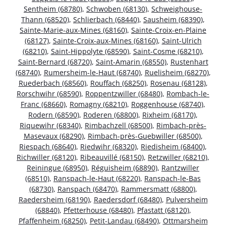
Sentheim (68780)
,
Schwoben (68130)
,
Schweighouse-
Thann (68520)
,
Schlierbach (68440)
,
Sausheim (68390)
,
Sainte-Marie-aux-Mines (68160)
,
Sainte-Croix-en-Plaine
(68127)
,
Sainte-Croix-aux-Mines (68160)
,
Saint-Ulrich
(68210)
,
Saint-Hippolyte (68590)
,
Saint-Cosme (68210)
,
Saint-Bernard (68720)
,
Saint-Amarin (68550)
,
Rustenhart
(68740)
,
Rumersheim-le-Haut (68740)
,
Ruelisheim (68270)
,
Ruederbach (68560)
,
Rouffach (68250)
,
Rosenau (68128)
,
Rorschwihr (68590)
,
Roppentzwiller (68480)
,
Rombach-le-
Franc (68660)
,
Romagny (68210)
,
Roggenhouse (68740)
,
Rodern (68590)
,
Roderen (68800)
,
Rixheim (68170)
,
Riquewihr (68340)
,
Rimbachzell (68500)
,
Rimbach-près-
Masevaux (68290)
,
Rimbach-près-Guebwiller (68500)
,
Riespach (68640)
,
Riedwihr (68320)
,
Riedisheim (68400)
,
Richwiller (68120)
,
Ribeauvillé (68150)
,
Retzwiller (68210)
,
Reiningue (68950)
,
Réguisheim (68890)
,
Rantzwiller
(68510)
,
Ranspach-le-Haut (68220)
,
Ranspach-le-Bas
(68730)
,
Ranspach (68470)
,
Rammersmatt (68800)
,
Raedersheim (68190)
,
Raedersdorf (68480)
,
Pulversheim
(68840)
,
Pfetterhouse (68480)
,
Pfastatt (68120)
,
Pfaffenheim (68250)
,
Petit-Landau (68490)
,
Ottmarsheim