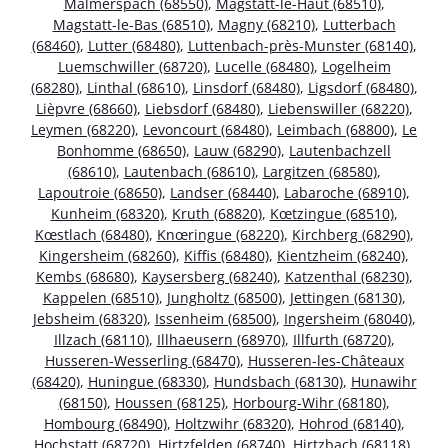
Malmerspach (68550)
,
Magstatt-le-Haut (68510)
,
Magstatt-le-Bas (68510)
,
Magny (68210)
,
Lutterbach
(68460)
,
Lutter (68480)
,
Luttenbach-près-Munster (68140)
,
Luemschwiller (68720)
,
Lucelle (68480)
,
Logelheim
(68280)
,
Linthal (68610)
,
Linsdorf (68480)
,
Ligsdorf (68480)
,
Lièpvre (68660)
,
Liebsdorf (68480)
,
Liebenswiller (68220)
,
Leymen (68220)
,
Levoncourt (68480)
,
Leimbach (68800)
,
Le
Bonhomme (68650)
,
Lauw (68290)
,
Lautenbachzell
(68610)
,
Lautenbach (68610)
,
Largitzen (68580)
,
Lapoutroie (68650)
,
Landser (68440)
,
Labaroche (68910)
,
Kunheim (68320)
,
Kruth (68820)
,
Kœtzingue (68510)
,
Kœstlach (68480)
,
Knœringue (68220)
,
Kirchberg (68290)
,
Kingersheim (68260)
,
Kiffis (68480)
,
Kientzheim (68240)
,
Kembs (68680)
,
Kaysersberg (68240)
,
Katzenthal (68230)
,
Kappelen (68510)
,
Jungholtz (68500)
,
Jettingen (68130)
,
Jebsheim (68320)
,
Issenheim (68500)
,
Ingersheim (68040)
,
Illzach (68110)
,
Illhaeusern (68970)
,
Illfurth (68720)
,
Husseren-Wesserling (68470)
,
Husseren-les-Châteaux
(68420)
,
Huningue (68330)
,
Hundsbach (68130)
,
Hunawihr
(68150)
,
Houssen (68125)
,
Horbourg-Wihr (68180)
,
Hombourg (68490)
,
Holtzwihr (68320)
,
Hohrod (68140)
,
Hochstatt (68720)
,
Hirtzfelden (68740)
,
Hirtzbach (68118)
,