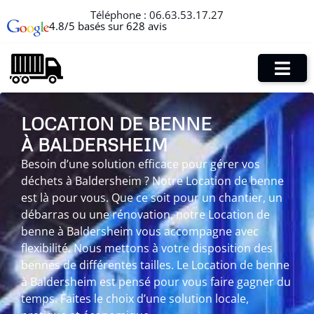
Téléphone :
06.63.53.17.27
4.8/5 basés sur 628 avis
LOCATION DE BENNE
À BALDERSHEIM
Besoin d’une solution efficace pour gérer vos
déchets à Baldersheim ? Notre Location de benne
est là pour vous. Que ce soit pour un chantier, un
débarras ou une rénovation, notre Location de
benne à Baldersheim vous accompagne avec
flexibilité. Nous mettons à votre disposition des
bennes de différentes tailles. Le Location de benne
à Baldersheim est pensé pour vous faire gagner du
temps. Faites le choix d’une solution locale,