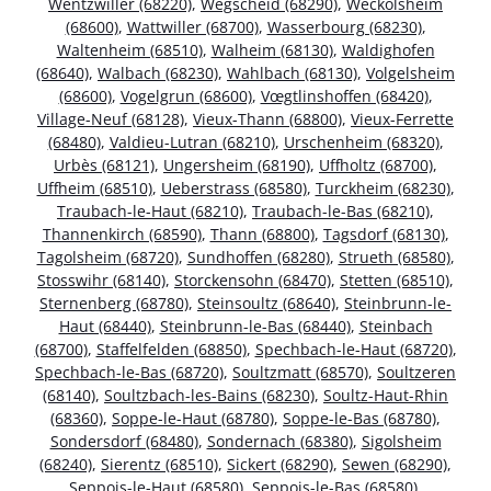
Wentzwiller (68220)
,
Wegscheid (68290)
,
Weckolsheim
(68600)
,
Wattwiller (68700)
,
Wasserbourg (68230)
,
Waltenheim (68510)
,
Walheim (68130)
,
Waldighofen
(68640)
,
Walbach (68230)
,
Wahlbach (68130)
,
Volgelsheim
(68600)
,
Vogelgrun (68600)
,
Vœgtlinshoffen (68420)
,
Village-Neuf (68128)
,
Vieux-Thann (68800)
,
Vieux-Ferrette
(68480)
,
Valdieu-Lutran (68210)
,
Urschenheim (68320)
,
Urbès (68121)
,
Ungersheim (68190)
,
Uffholtz (68700)
,
Uffheim (68510)
,
Ueberstrass (68580)
,
Turckheim (68230)
,
Traubach-le-Haut (68210)
,
Traubach-le-Bas (68210)
,
Thannenkirch (68590)
,
Thann (68800)
,
Tagsdorf (68130)
,
Tagolsheim (68720)
,
Sundhoffen (68280)
,
Strueth (68580)
,
Stosswihr (68140)
,
Storckensohn (68470)
,
Stetten (68510)
,
Sternenberg (68780)
,
Steinsoultz (68640)
,
Steinbrunn-le-
Haut (68440)
,
Steinbrunn-le-Bas (68440)
,
Steinbach
(68700)
,
Staffelfelden (68850)
,
Spechbach-le-Haut (68720)
,
Spechbach-le-Bas (68720)
,
Soultzmatt (68570)
,
Soultzeren
(68140)
,
Soultzbach-les-Bains (68230)
,
Soultz-Haut-Rhin
(68360)
,
Soppe-le-Haut (68780)
,
Soppe-le-Bas (68780)
,
Sondersdorf (68480)
,
Sondernach (68380)
,
Sigolsheim
(68240)
,
Sierentz (68510)
,
Sickert (68290)
,
Sewen (68290)
,
Seppois-le-Haut (68580)
,
Seppois-le-Bas (68580)
,