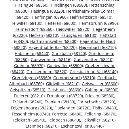
Hirsingue (68560)
,
Hindlingen (68580)
,
Hettenschlag
(68600)
,
Hésingue (68220)
,
Herrlisheim-près-Colmar
(68420)
,
Henflingen (68960)
,
Helfrantzkirch (68510)
,
Heiwiller (68130)
,
Heiteren (68600)
,
Heimsbrunn (68990)
,
Heimersdorf (68560)
,
Heidwiller (68720)
,
Hégenheim
(68220)
,
Hecken (68210)
,
Hausgauen (68130)
,
Hattstatt
(68420)
,
Hartmannswiller (68500)
,
Hagenthal-le-Haut
(68220)
,
Hagenthal-le-Bas (68220)
,
Hagenbach (68210)
,
Habsheim (68440)
,
Gunsbach (68140)
,
Gundolsheim
(68250)
,
Guewenheim (68116)
,
Guevenatten (68210)
,
Guémar (68970)
,
Guebwiller (68500)
,
Gueberschwihr
(68420)
,
Grussenheim (68320)
,
Griesbach-au-Val (68140)
,
Grentzingen (68960)
,
Gommersdorf (68210)
,
Goldbach-
Altenbach (68760)
,
Gildwiller (68210)
,
Geiswasser (68600)
,
Geispitzen (68510)
,
Geishouse (68690)
,
Galfingue (68990)
,
Fulleren (68210)
,
Frœningen (68720)
,
Friesen (68580)
,
Fréland (68240)
,
Franken (68130)
,
Fortschwihr (68320)
,
Folgensbourg (68220)
,
Flaxlanden (68720)
,
Fislis (68480)
,
Fessenheim (68740)
,
Ferrette (68480)
,
Fellering (68470)
,
Feldkirch (68540)
,
Feldbach (68640)
,
Falkwiller (68210)
,
Eteimbes (68210)
,
Eschentzwiller (68440)