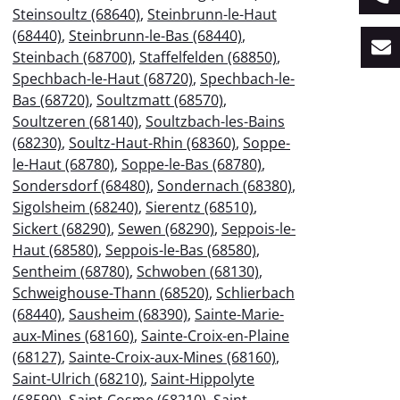
Steinsoultz (68640)
,
Steinbrunn-le-Haut
(68440)
,
Steinbrunn-le-Bas (68440)
,
Steinbach (68700)
,
Staffelfelden (68850)
,
Spechbach-le-Haut (68720)
,
Spechbach-le-
Bas (68720)
,
Soultzmatt (68570)
,
Soultzeren (68140)
,
Soultzbach-les-Bains
(68230)
,
Soultz-Haut-Rhin (68360)
,
Soppe-
le-Haut (68780)
,
Soppe-le-Bas (68780)
,
Sondersdorf (68480)
,
Sondernach (68380)
,
Sigolsheim (68240)
,
Sierentz (68510)
,
Sickert (68290)
,
Sewen (68290)
,
Seppois-le-
Haut (68580)
,
Seppois-le-Bas (68580)
,
Sentheim (68780)
,
Schwoben (68130)
,
Schweighouse-Thann (68520)
,
Schlierbach
(68440)
,
Sausheim (68390)
,
Sainte-Marie-
aux-Mines (68160)
,
Sainte-Croix-en-Plaine
(68127)
,
Sainte-Croix-aux-Mines (68160)
,
Saint-Ulrich (68210)
,
Saint-Hippolyte
(68590)
,
Saint-Cosme (68210)
,
Saint-