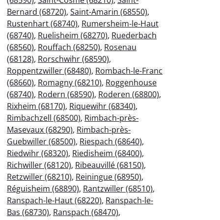
Bernard (68720)
,
Saint-Amarin (68550)
,
Rustenhart (68740)
,
Rumersheim-le-Haut
(68740)
,
Ruelisheim (68270)
,
Ruederbach
(68560)
,
Rouffach (68250)
,
Rosenau
(68128)
,
Rorschwihr (68590)
,
Roppentzwiller (68480)
,
Rombach-le-Franc
(68660)
,
Romagny (68210)
,
Roggenhouse
(68740)
,
Rodern (68590)
,
Roderen (68800)
,
Rixheim (68170)
,
Riquewihr (68340)
,
Rimbachzell (68500)
,
Rimbach-près-
Masevaux (68290)
,
Rimbach-près-
Guebwiller (68500)
,
Riespach (68640)
,
Riedwihr (68320)
,
Riedisheim (68400)
,
Richwiller (68120)
,
Ribeauvillé (68150)
,
Retzwiller (68210)
,
Reiningue (68950)
,
Réguisheim (68890)
,
Rantzwiller (68510)
,
Ranspach-le-Haut (68220)
,
Ranspach-le-
Bas (68730)
,
Ranspach (68470)
,