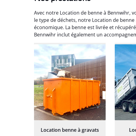
Avec notre Location de benne à Bennwihr, v
le type de déchets, notre Location de benne 
économique. La benne est livrée et récupéré
Bennwihr inclut également un accompagnem
Au
Le serv
ja
except
travaill
et prof
notre j
prêt p
proj
Location benne à gravats
Lo