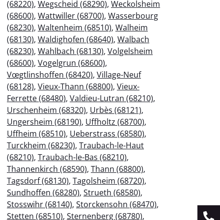
(68220)
,
Wegscheid (68290)
,
Weckolsheim
(68600)
,
Wattwiller (68700)
,
Wasserbourg
(68230)
,
Waltenheim (68510)
,
Walheim
(68130)
,
Waldighofen (68640)
,
Walbach
(68230)
,
Wahlbach (68130)
,
Volgelsheim
(68600)
,
Vogelgrun (68600)
,
Vœgtlinshoffen (68420)
,
Village-Neuf
(68128)
,
Vieux-Thann (68800)
,
Vieux-
Ferrette (68480)
,
Valdieu-Lutran (68210)
,
Urschenheim (68320)
,
Urbès (68121)
,
Ungersheim (68190)
,
Uffholtz (68700)
,
Uffheim (68510)
,
Ueberstrass (68580)
,
Turckheim (68230)
,
Traubach-le-Haut
(68210)
,
Traubach-le-Bas (68210)
,
Thannenkirch (68590)
,
Thann (68800)
,
Tagsdorf (68130)
,
Tagolsheim (68720)
,
Sundhoffen (68280)
,
Strueth (68580)
,
Stosswihr (68140)
,
Storckensohn (68470)
,
Stetten (68510)
,
Sternenberg (68780)
,