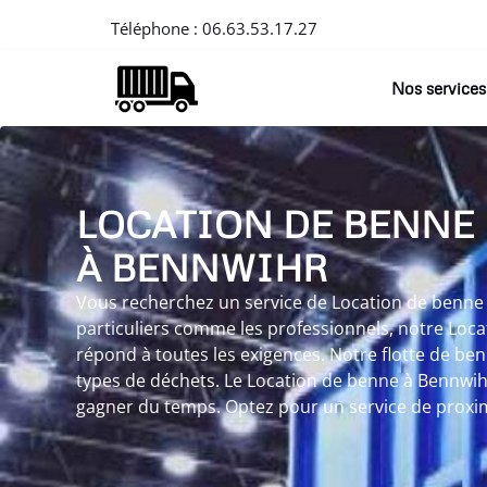
Téléphone :
06.63.53.17.27
Nos services
LOCATION DE BENNE
À BENNWIHR
Vous recherchez un service de Location de benne à
particuliers comme les professionnels, notre Loc
répond à toutes les exigences. Notre flotte de be
types de déchets. Le Location de benne à Bennwih
gagner du temps. Optez pour un service de proximi