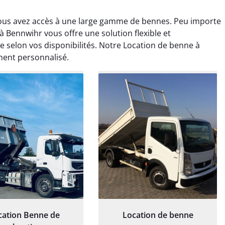
ous avez accès à une large gamme de bennes. Peu importe
à Bennwihr vous offre une solution flexible et
e selon vos disponibilités. Notre Location de benne à
ent personnalisé.
rélie Bonnet
Elisa Barreau
21 juin 2024
6 avril 2025
ice de terrassement
Parfait pour évacuer les
rdin à Var était
gravats de mon chantier.
ionnel. L'équipe a
Service rapide et efficace. Je
é de manière efficace
recommande sans
essionnelle, laissant
hésitation.
ardin impeccable et
our notre nouveau
et d'aménagement
paysager.
cation Benne de
Location de benne