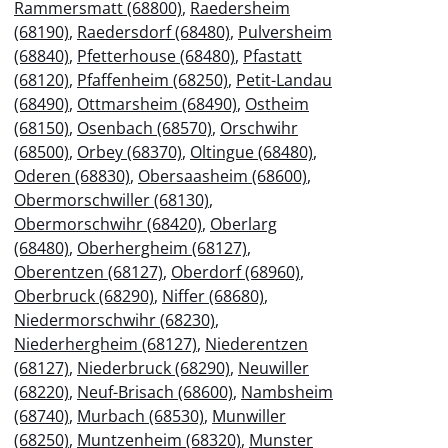
Rammersmatt (68800)
,
Raedersheim
(68190)
,
Raedersdorf (68480)
,
Pulversheim
(68840)
,
Pfetterhouse (68480)
,
Pfastatt
(68120)
,
Pfaffenheim (68250)
,
Petit-Landau
(68490)
,
Ottmarsheim (68490)
,
Ostheim
(68150)
,
Osenbach (68570)
,
Orschwihr
(68500)
,
Orbey (68370)
,
Oltingue (68480)
,
Oderen (68830)
,
Obersaasheim (68600)
,
Obermorschwiller (68130)
,
Obermorschwihr (68420)
,
Oberlarg
(68480)
,
Oberhergheim (68127)
,
Oberentzen (68127)
,
Oberdorf (68960)
,
Oberbruck (68290)
,
Niffer (68680)
,
Niedermorschwihr (68230)
,
Niederhergheim (68127)
,
Niederentzen
(68127)
,
Niederbruck (68290)
,
Neuwiller
(68220)
,
Neuf-Brisach (68600)
,
Nambsheim
(68740)
,
Murbach (68530)
,
Munwiller
(68250)
,
Muntzenheim (68320)
,
Munster