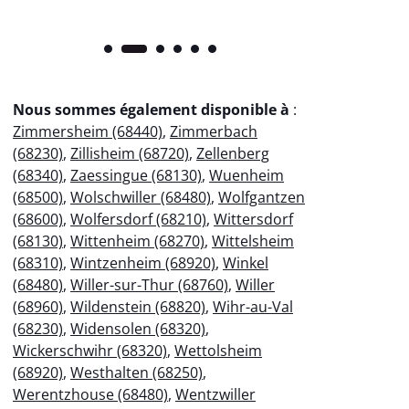
Nous sommes également disponible à
:
Zimmersheim (68440)
,
Zimmerbach
(68230)
,
Zillisheim (68720)
,
Zellenberg
(68340)
,
Zaessingue (68130)
,
Wuenheim
(68500)
,
Wolschwiller (68480)
,
Wolfgantzen
(68600)
,
Wolfersdorf (68210)
,
Wittersdorf
(68130)
,
Wittenheim (68270)
,
Wittelsheim
(68310)
,
Wintzenheim (68920)
,
Winkel
(68480)
,
Willer-sur-Thur (68760)
,
Willer
(68960)
,
Wildenstein (68820)
,
Wihr-au-Val
(68230)
,
Widensolen (68320)
,
Wickerschwihr (68320)
,
Wettolsheim
(68920)
,
Westhalten (68250)
,
Werentzhouse (68480)
,
Wentzwiller