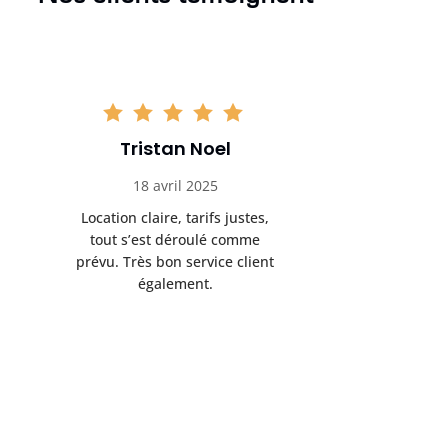
Tristan Noel
Chlo
18 avril 2025
30 
Location claire, tarifs justes,
Service au
tout s’est déroulé comme
été livrée p
prévu. Très bon service client
retrait s’e
également.
l’a