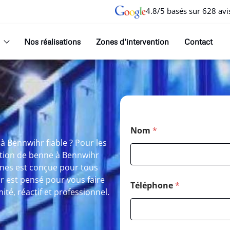
4.8/5 basés sur 628 avi
Nos réalisations
Zones d’intervention
Contact
Nom
*
 Bennwihr fiable ? Pour les
ation de benne à Bennwihr
nnes est conçue pour tous
r est pensé pour vous faire
Téléphone
*
té, réactif et professionnel.