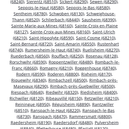
(68240)
,
Sierentz (68510)
,
Sickert (68290)
,
Sewen (68290)
,
Seppois-le-Haut (68580)
,
Seppois-le-Bas (68580)
,
Sentheim (68780)
,
Schwoben (68130)
,
Schweighouse-
Thann (68520)
,
Schlierbach (68440)
,
Sausheim (68390)
,
Sainte-Marie-aux-Mines (68160)
,
Sainte-Croix-en-Plaine
(68127)
,
Sainte-Croix-aux-Mines (68160)
,
Saint-Ulrich
(68210)
,
Saint-Hippolyte (68590)
,
Saint-Cosme (68210)
,
Saint-Bernard (68720)
,
Saint-Amarin (68550)
,
Rustenhart
(68740)
,
Rumersheim-le-Haut (68740)
,
Ruelisheim (68270)
,
Ruederbach (68560)
,
Rouffach (68250)
,
Rosenau (68128)
,
Rorschwihr (68590)
,
Roppentzwiller (68480)
,
Rombach-le-
Franc (68660)
,
Romagny (68210)
,
Roggenhouse (68740)
,
Rodern (68590)
,
Roderen (68800)
,
Rixheim (68170)
,
Riquewihr (68340)
,
Rimbachzell (68500)
,
Rimbach-près-
Masevaux (68290)
,
Rimbach-près-Guebwiller (68500)
,
Riespach (68640)
,
Riedwihr (68320)
,
Riedisheim (68400)
,
Richwiller (68120)
,
Ribeauvillé (68150)
,
Retzwiller (68210)
,
Reiningue (68950)
,
Réguisheim (68890)
,
Rantzwiller
(68510)
,
Ranspach-le-Haut (68220)
,
Ranspach-le-Bas
(68730)
,
Ranspach (68470)
,
Rammersmatt (68800)
,
Raedersheim (68190)
,
Raedersdorf (68480)
,
Pulversheim
(68840)
,
Pfetterhouse (68480)
,
Pfastatt (68120)
,