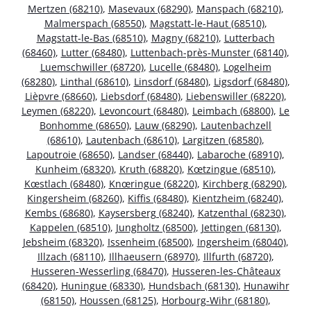
Mertzen (68210)
,
Masevaux (68290)
,
Manspach (68210)
,
Malmerspach (68550)
,
Magstatt-le-Haut (68510)
,
Magstatt-le-Bas (68510)
,
Magny (68210)
,
Lutterbach
(68460)
,
Lutter (68480)
,
Luttenbach-près-Munster (68140)
,
Luemschwiller (68720)
,
Lucelle (68480)
,
Logelheim
(68280)
,
Linthal (68610)
,
Linsdorf (68480)
,
Ligsdorf (68480)
,
Lièpvre (68660)
,
Liebsdorf (68480)
,
Liebenswiller (68220)
,
Leymen (68220)
,
Levoncourt (68480)
,
Leimbach (68800)
,
Le
Bonhomme (68650)
,
Lauw (68290)
,
Lautenbachzell
(68610)
,
Lautenbach (68610)
,
Largitzen (68580)
,
Lapoutroie (68650)
,
Landser (68440)
,
Labaroche (68910)
,
Kunheim (68320)
,
Kruth (68820)
,
Kœtzingue (68510)
,
Kœstlach (68480)
,
Knœringue (68220)
,
Kirchberg (68290)
,
Kingersheim (68260)
,
Kiffis (68480)
,
Kientzheim (68240)
,
Kembs (68680)
,
Kaysersberg (68240)
,
Katzenthal (68230)
,
Kappelen (68510)
,
Jungholtz (68500)
,
Jettingen (68130)
,
Jebsheim (68320)
,
Issenheim (68500)
,
Ingersheim (68040)
,
Illzach (68110)
,
Illhaeusern (68970)
,
Illfurth (68720)
,
Husseren-Wesserling (68470)
,
Husseren-les-Châteaux
(68420)
,
Huningue (68330)
,
Hundsbach (68130)
,
Hunawihr
(68150)
,
Houssen (68125)
,
Horbourg-Wihr (68180)
,