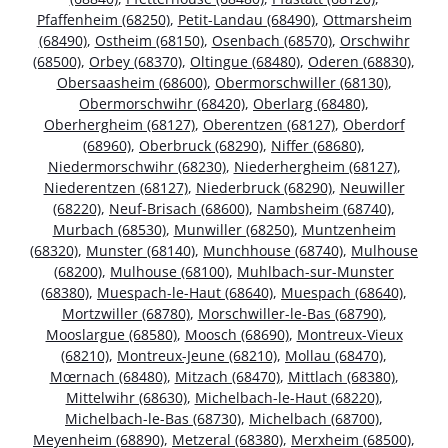
Pfaffenheim (68250)
,
Petit-Landau (68490)
,
Ottmarsheim
(68490)
,
Ostheim (68150)
,
Osenbach (68570)
,
Orschwihr
(68500)
,
Orbey (68370)
,
Oltingue (68480)
,
Oderen (68830)
,
Obersaasheim (68600)
,
Obermorschwiller (68130)
,
Obermorschwihr (68420)
,
Oberlarg (68480)
,
Oberhergheim (68127)
,
Oberentzen (68127)
,
Oberdorf
(68960)
,
Oberbruck (68290)
,
Niffer (68680)
,
Niedermorschwihr (68230)
,
Niederhergheim (68127)
,
Niederentzen (68127)
,
Niederbruck (68290)
,
Neuwiller
(68220)
,
Neuf-Brisach (68600)
,
Nambsheim (68740)
,
Murbach (68530)
,
Munwiller (68250)
,
Muntzenheim
(68320)
,
Munster (68140)
,
Munchhouse (68740)
,
Mulhouse
(68200)
,
Mulhouse (68100)
,
Muhlbach-sur-Munster
(68380)
,
Muespach-le-Haut (68640)
,
Muespach (68640)
,
Mortzwiller (68780)
,
Morschwiller-le-Bas (68790)
,
Mooslargue (68580)
,
Moosch (68690)
,
Montreux-Vieux
(68210)
,
Montreux-Jeune (68210)
,
Mollau (68470)
,
Mœrnach (68480)
,
Mitzach (68470)
,
Mittlach (68380)
,
Mittelwihr (68630)
,
Michelbach-le-Haut (68220)
,
Michelbach-le-Bas (68730)
,
Michelbach (68700)
,
Meyenheim (68890)
,
Metzeral (68380)
,
Merxheim (68500)
,