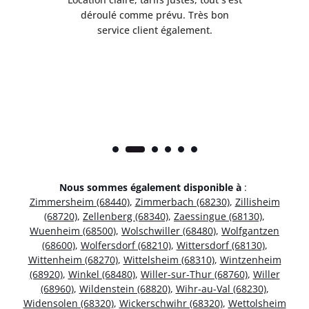
t
déroulé comme prévu. Très bon
pile
service client également.
Nous sommes également disponible à
:
Zimmersheim (68440)
,
Zimmerbach (68230)
,
Zillisheim
(68720)
,
Zellenberg (68340)
,
Zaessingue (68130)
,
Wuenheim (68500)
,
Wolschwiller (68480)
,
Wolfgantzen
(68600)
,
Wolfersdorf (68210)
,
Wittersdorf (68130)
,
Wittenheim (68270)
,
Wittelsheim (68310)
,
Wintzenheim
(68920)
,
Winkel (68480)
,
Willer-sur-Thur (68760)
,
Willer
(68960)
,
Wildenstein (68820)
,
Wihr-au-Val (68230)
,
Widensolen (68320)
,
Wickerschwihr (68320)
,
Wettolsheim