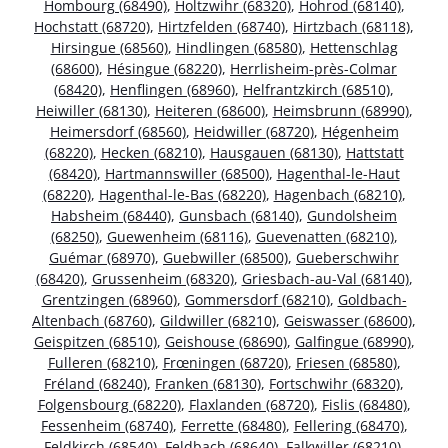
Hombourg (68490)
,
Holtzwihr (68320)
,
Hohrod (68140)
,
Hochstatt (68720)
,
Hirtzfelden (68740)
,
Hirtzbach (68118)
,
Hirsingue (68560)
,
Hindlingen (68580)
,
Hettenschlag
(68600)
,
Hésingue (68220)
,
Herrlisheim-près-Colmar
(68420)
,
Henflingen (68960)
,
Helfrantzkirch (68510)
,
Heiwiller (68130)
,
Heiteren (68600)
,
Heimsbrunn (68990)
,
Heimersdorf (68560)
,
Heidwiller (68720)
,
Hégenheim
(68220)
,
Hecken (68210)
,
Hausgauen (68130)
,
Hattstatt
(68420)
,
Hartmannswiller (68500)
,
Hagenthal-le-Haut
(68220)
,
Hagenthal-le-Bas (68220)
,
Hagenbach (68210)
,
Habsheim (68440)
,
Gunsbach (68140)
,
Gundolsheim
(68250)
,
Guewenheim (68116)
,
Guevenatten (68210)
,
Guémar (68970)
,
Guebwiller (68500)
,
Gueberschwihr
(68420)
,
Grussenheim (68320)
,
Griesbach-au-Val (68140)
,
Grentzingen (68960)
,
Gommersdorf (68210)
,
Goldbach-
Altenbach (68760)
,
Gildwiller (68210)
,
Geiswasser (68600)
,
Geispitzen (68510)
,
Geishouse (68690)
,
Galfingue (68990)
,
Fulleren (68210)
,
Frœningen (68720)
,
Friesen (68580)
,
Fréland (68240)
,
Franken (68130)
,
Fortschwihr (68320)
,
Folgensbourg (68220)
,
Flaxlanden (68720)
,
Fislis (68480)
,
Fessenheim (68740)
,
Ferrette (68480)
,
Fellering (68470)
,
Feldkirch (68540)
,
Feldbach (68640)
,
Falkwiller (68210)
,