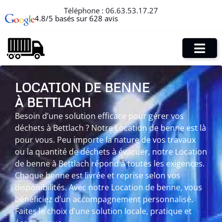
Téléphone :
06.63.53.17.27
4.8/5 basés sur 628 avis
LOCATION DE BENNE
À BETTLACH
Besoin d’une solution efficace pour gérer vos
déchets à Bettlach ? Notre Location de benne est là
pour vous. Peu importe la nature de vos travaux
ou la quantité de déchets à évacuer, notre Location
de benne à Bettlach répond à toutes les exigences.
Chaque benne est livrée et reprise selon vos
disponibilités. Avec notre Location de benne, vous
bénéficiez d’un accompagnement personnalisé.
Faites le choix d’une solution locale, pratique et