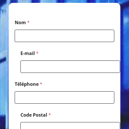
*
Nom
*
*
*
E-mail
*
Téléphone
*
Code Postal
*