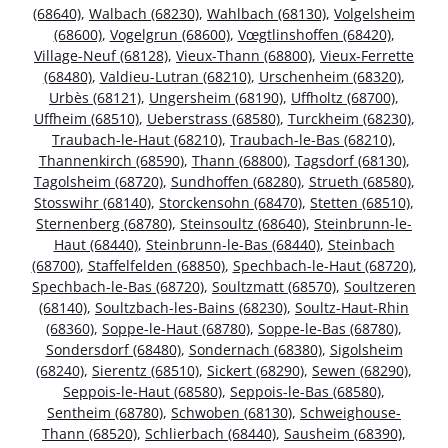
(68640)
,
Walbach (68230)
,
Wahlbach (68130)
,
Volgelsheim
(68600)
,
Vogelgrun (68600)
,
Vœgtlinshoffen (68420)
,
Village-Neuf (68128)
,
Vieux-Thann (68800)
,
Vieux-Ferrette
(68480)
,
Valdieu-Lutran (68210)
,
Urschenheim (68320)
,
Urbès (68121)
,
Ungersheim (68190)
,
Uffholtz (68700)
,
Uffheim (68510)
,
Ueberstrass (68580)
,
Turckheim (68230)
,
Traubach-le-Haut (68210)
,
Traubach-le-Bas (68210)
,
Thannenkirch (68590)
,
Thann (68800)
,
Tagsdorf (68130)
,
Tagolsheim (68720)
,
Sundhoffen (68280)
,
Strueth (68580)
,
Stosswihr (68140)
,
Storckensohn (68470)
,
Stetten (68510)
,
Sternenberg (68780)
,
Steinsoultz (68640)
,
Steinbrunn-le-
Haut (68440)
,
Steinbrunn-le-Bas (68440)
,
Steinbach
(68700)
,
Staffelfelden (68850)
,
Spechbach-le-Haut (68720)
,
Spechbach-le-Bas (68720)
,
Soultzmatt (68570)
,
Soultzeren
(68140)
,
Soultzbach-les-Bains (68230)
,
Soultz-Haut-Rhin
(68360)
,
Soppe-le-Haut (68780)
,
Soppe-le-Bas (68780)
,
Sondersdorf (68480)
,
Sondernach (68380)
,
Sigolsheim
(68240)
,
Sierentz (68510)
,
Sickert (68290)
,
Sewen (68290)
,
Seppois-le-Haut (68580)
,
Seppois-le-Bas (68580)
,
Sentheim (68780)
,
Schwoben (68130)
,
Schweighouse-
Thann (68520)
,
Schlierbach (68440)
,
Sausheim (68390)
,