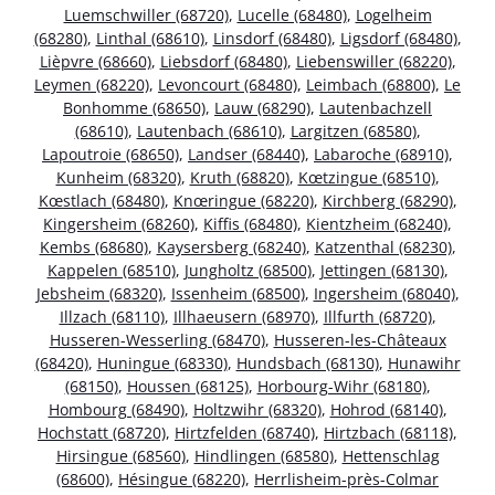
Luemschwiller (68720)
,
Lucelle (68480)
,
Logelheim
(68280)
,
Linthal (68610)
,
Linsdorf (68480)
,
Ligsdorf (68480)
,
Lièpvre (68660)
,
Liebsdorf (68480)
,
Liebenswiller (68220)
,
Leymen (68220)
,
Levoncourt (68480)
,
Leimbach (68800)
,
Le
Bonhomme (68650)
,
Lauw (68290)
,
Lautenbachzell
(68610)
,
Lautenbach (68610)
,
Largitzen (68580)
,
Lapoutroie (68650)
,
Landser (68440)
,
Labaroche (68910)
,
Kunheim (68320)
,
Kruth (68820)
,
Kœtzingue (68510)
,
Kœstlach (68480)
,
Knœringue (68220)
,
Kirchberg (68290)
,
Kingersheim (68260)
,
Kiffis (68480)
,
Kientzheim (68240)
,
Kembs (68680)
,
Kaysersberg (68240)
,
Katzenthal (68230)
,
Kappelen (68510)
,
Jungholtz (68500)
,
Jettingen (68130)
,
Jebsheim (68320)
,
Issenheim (68500)
,
Ingersheim (68040)
,
Illzach (68110)
,
Illhaeusern (68970)
,
Illfurth (68720)
,
Husseren-Wesserling (68470)
,
Husseren-les-Châteaux
(68420)
,
Huningue (68330)
,
Hundsbach (68130)
,
Hunawihr
(68150)
,
Houssen (68125)
,
Horbourg-Wihr (68180)
,
Hombourg (68490)
,
Holtzwihr (68320)
,
Hohrod (68140)
,
Hochstatt (68720)
,
Hirtzfelden (68740)
,
Hirtzbach (68118)
,
Hirsingue (68560)
,
Hindlingen (68580)
,
Hettenschlag
(68600)
,
Hésingue (68220)
,
Herrlisheim-près-Colmar