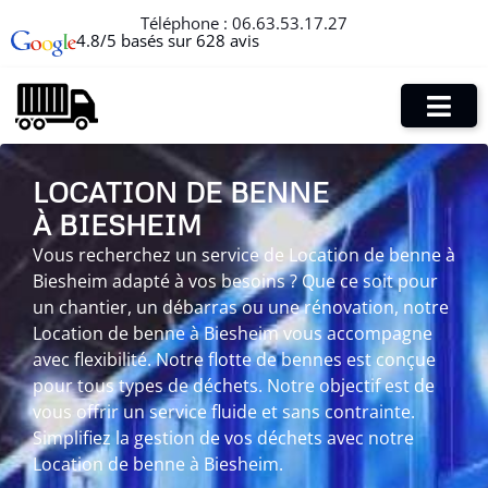
Téléphone :
06.63.53.17.27
4.8/5 basés sur 628 avis
LOCATION DE BENNE
À BIESHEIM
Vous recherchez un service de Location de benne à
Biesheim adapté à vos besoins ? Que ce soit pour
un chantier, un débarras ou une rénovation, notre
Location de benne à Biesheim vous accompagne
avec flexibilité. Notre flotte de bennes est conçue
pour tous types de déchets. Notre objectif est de
vous offrir un service fluide et sans contrainte.
Simplifiez la gestion de vos déchets avec notre
Location de benne à Biesheim.