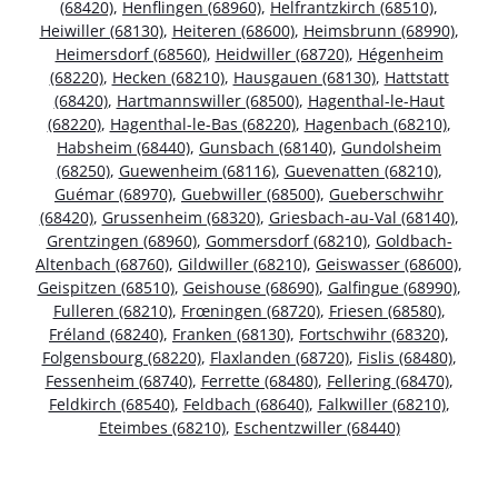
(68420)
,
Henflingen (68960)
,
Helfrantzkirch (68510)
,
Heiwiller (68130)
,
Heiteren (68600)
,
Heimsbrunn (68990)
,
Heimersdorf (68560)
,
Heidwiller (68720)
,
Hégenheim
(68220)
,
Hecken (68210)
,
Hausgauen (68130)
,
Hattstatt
(68420)
,
Hartmannswiller (68500)
,
Hagenthal-le-Haut
(68220)
,
Hagenthal-le-Bas (68220)
,
Hagenbach (68210)
,
Habsheim (68440)
,
Gunsbach (68140)
,
Gundolsheim
(68250)
,
Guewenheim (68116)
,
Guevenatten (68210)
,
Guémar (68970)
,
Guebwiller (68500)
,
Gueberschwihr
(68420)
,
Grussenheim (68320)
,
Griesbach-au-Val (68140)
,
Grentzingen (68960)
,
Gommersdorf (68210)
,
Goldbach-
Altenbach (68760)
,
Gildwiller (68210)
,
Geiswasser (68600)
,
Geispitzen (68510)
,
Geishouse (68690)
,
Galfingue (68990)
,
Fulleren (68210)
,
Frœningen (68720)
,
Friesen (68580)
,
Fréland (68240)
,
Franken (68130)
,
Fortschwihr (68320)
,
Folgensbourg (68220)
,
Flaxlanden (68720)
,
Fislis (68480)
,
Fessenheim (68740)
,
Ferrette (68480)
,
Fellering (68470)
,
Feldkirch (68540)
,
Feldbach (68640)
,
Falkwiller (68210)
,
Eteimbes (68210)
,
Eschentzwiller (68440)