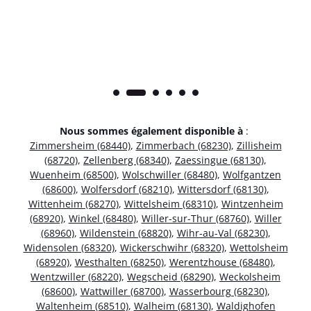
Nous sommes également disponible à
:
Zimmersheim (68440)
,
Zimmerbach (68230)
,
Zillisheim
(68720)
,
Zellenberg (68340)
,
Zaessingue (68130)
,
Wuenheim (68500)
,
Wolschwiller (68480)
,
Wolfgantzen
(68600)
,
Wolfersdorf (68210)
,
Wittersdorf (68130)
,
Wittenheim (68270)
,
Wittelsheim (68310)
,
Wintzenheim
(68920)
,
Winkel (68480)
,
Willer-sur-Thur (68760)
,
Willer
(68960)
,
Wildenstein (68820)
,
Wihr-au-Val (68230)
,
Widensolen (68320)
,
Wickerschwihr (68320)
,
Wettolsheim
(68920)
,
Westhalten (68250)
,
Werentzhouse (68480)
,
Wentzwiller (68220)
,
Wegscheid (68290)
,
Weckolsheim
(68600)
,
Wattwiller (68700)
,
Wasserbourg (68230)
,
Waltenheim (68510)
,
Walheim (68130)
,
Waldighofen