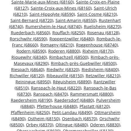
Sainte-Marie-aux-Mines (68160)
,
Sainte-Croix-en-Plaine
(68127)
,
Sainte-Croix-aux-Mines (68160)
,
Saint-Ulrich
(68210)
,
Saint-Hippolyte (68590)
,
Saint-Cosme (68210)
,
Saint-Bernard (68720)
,
Saint-Amarin (68550)
,
Rustenhart
(68740)
,
Rumersheim-le-Haut (68740)
,
Ruelisheim (68270)
,
Ruederbach (68560)
,
Rouffach (68250)
,
Rosenau (68128)
,
Rorschwihr (68590)
,
Roppentzwiller (68480)
,
Rombach-le-
Franc (68660)
,
Romagny (68210)
,
Roggenhouse (68740)
,
Rodern (68590)
,
Roderen (68800)
,
Rixheim (68170)
,
Riquewihr (68340)
,
Rimbachzell (68500)
,
Rimbach-près-
Masevaux (68290)
,
Rimbach-près-Guebwiller (68500)
,
Riespach (68640)
,
Riedwihr (68320)
,
Riedisheim (68400)
,
Richwiller (68120)
,
Ribeauvillé (68150)
,
Retzwiller (68210)
,
Reiningue (68950)
,
Réguisheim (68890)
,
Rantzwiller
(68510)
,
Ranspach-le-Haut (68220)
,
Ranspach-le-Bas
(68730)
,
Ranspach (68470)
,
Rammersmatt (68800)
,
Raedersheim (68190)
,
Raedersdorf (68480)
,
Pulversheim
(68840)
,
Pfetterhouse (68480)
,
Pfastatt (68120)
,
Pfaffenheim (68250)
,
Petit-Landau (68490)
,
Ottmarsheim
(68490)
,
Ostheim (68150)
,
Osenbach (68570)
,
Orschwihr
(68500)
,
Orbey (68370)
,
Oltingue (68480)
,
Oderen (68830)
,
Obersaasheim (68600)
,
Obermorschwiller (68130)
,