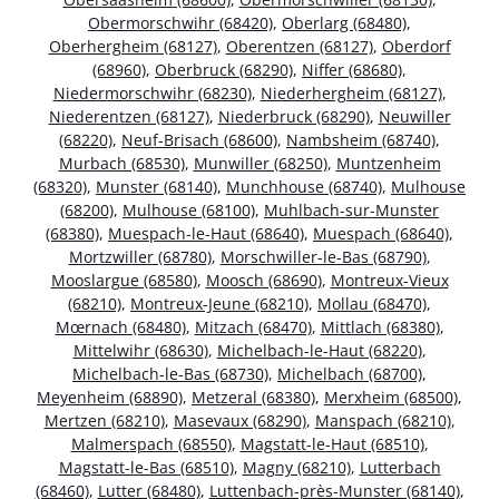
Obermorschwihr (68420)
,
Oberlarg (68480)
,
Oberhergheim (68127)
,
Oberentzen (68127)
,
Oberdorf
(68960)
,
Oberbruck (68290)
,
Niffer (68680)
,
Niedermorschwihr (68230)
,
Niederhergheim (68127)
,
Niederentzen (68127)
,
Niederbruck (68290)
,
Neuwiller
(68220)
,
Neuf-Brisach (68600)
,
Nambsheim (68740)
,
Murbach (68530)
,
Munwiller (68250)
,
Muntzenheim
(68320)
,
Munster (68140)
,
Munchhouse (68740)
,
Mulhouse
(68200)
,
Mulhouse (68100)
,
Muhlbach-sur-Munster
(68380)
,
Muespach-le-Haut (68640)
,
Muespach (68640)
,
Mortzwiller (68780)
,
Morschwiller-le-Bas (68790)
,
Mooslargue (68580)
,
Moosch (68690)
,
Montreux-Vieux
(68210)
,
Montreux-Jeune (68210)
,
Mollau (68470)
,
Mœrnach (68480)
,
Mitzach (68470)
,
Mittlach (68380)
,
Mittelwihr (68630)
,
Michelbach-le-Haut (68220)
,
Michelbach-le-Bas (68730)
,
Michelbach (68700)
,
Meyenheim (68890)
,
Metzeral (68380)
,
Merxheim (68500)
,
Mertzen (68210)
,
Masevaux (68290)
,
Manspach (68210)
,
Malmerspach (68550)
,
Magstatt-le-Haut (68510)
,
Magstatt-le-Bas (68510)
,
Magny (68210)
,
Lutterbach
(68460)
,
Lutter (68480)
,
Luttenbach-près-Munster (68140)
,