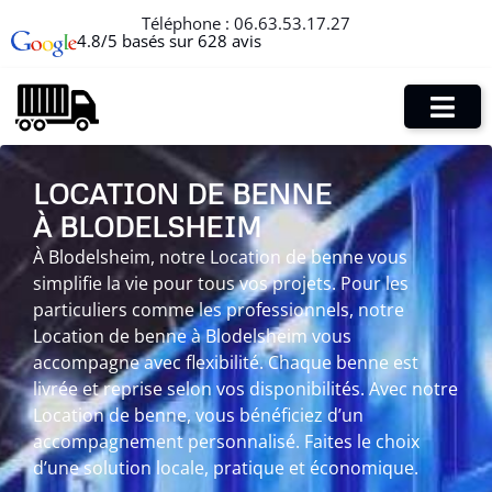
Téléphone :
06.63.53.17.27
4.8/5 basés sur 628 avis
LOCATION DE BENNE
À BLODELSHEIM
À Blodelsheim, notre Location de benne vous
simplifie la vie pour tous vos projets. Pour les
particuliers comme les professionnels, notre
Location de benne à Blodelsheim vous
accompagne avec flexibilité. Chaque benne est
livrée et reprise selon vos disponibilités. Avec notre
Location de benne, vous bénéficiez d’un
accompagnement personnalisé. Faites le choix
d’une solution locale, pratique et économique.