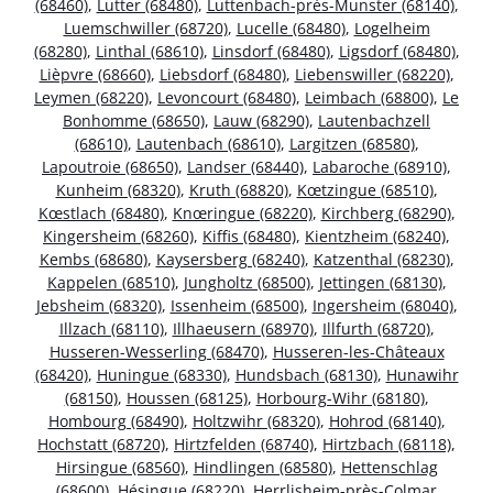
(68460)
,
Lutter (68480)
,
Luttenbach-près-Munster (68140)
,
Luemschwiller (68720)
,
Lucelle (68480)
,
Logelheim
(68280)
,
Linthal (68610)
,
Linsdorf (68480)
,
Ligsdorf (68480)
,
Lièpvre (68660)
,
Liebsdorf (68480)
,
Liebenswiller (68220)
,
Leymen (68220)
,
Levoncourt (68480)
,
Leimbach (68800)
,
Le
Bonhomme (68650)
,
Lauw (68290)
,
Lautenbachzell
(68610)
,
Lautenbach (68610)
,
Largitzen (68580)
,
Lapoutroie (68650)
,
Landser (68440)
,
Labaroche (68910)
,
Kunheim (68320)
,
Kruth (68820)
,
Kœtzingue (68510)
,
Kœstlach (68480)
,
Knœringue (68220)
,
Kirchberg (68290)
,
Kingersheim (68260)
,
Kiffis (68480)
,
Kientzheim (68240)
,
Kembs (68680)
,
Kaysersberg (68240)
,
Katzenthal (68230)
,
Kappelen (68510)
,
Jungholtz (68500)
,
Jettingen (68130)
,
Jebsheim (68320)
,
Issenheim (68500)
,
Ingersheim (68040)
,
Illzach (68110)
,
Illhaeusern (68970)
,
Illfurth (68720)
,
Husseren-Wesserling (68470)
,
Husseren-les-Châteaux
(68420)
,
Huningue (68330)
,
Hundsbach (68130)
,
Hunawihr
(68150)
,
Houssen (68125)
,
Horbourg-Wihr (68180)
,
Hombourg (68490)
,
Holtzwihr (68320)
,
Hohrod (68140)
,
Hochstatt (68720)
,
Hirtzfelden (68740)
,
Hirtzbach (68118)
,
Hirsingue (68560)
,
Hindlingen (68580)
,
Hettenschlag
(68600)
,
Hésingue (68220)
,
Herrlisheim-près-Colmar