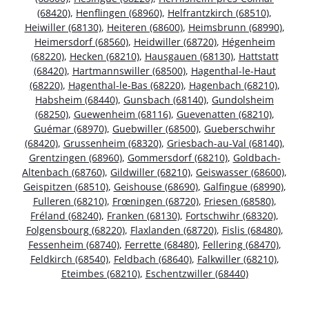
(68420)
,
Henflingen (68960)
,
Helfrantzkirch (68510)
,
Heiwiller (68130)
,
Heiteren (68600)
,
Heimsbrunn (68990)
,
Heimersdorf (68560)
,
Heidwiller (68720)
,
Hégenheim
(68220)
,
Hecken (68210)
,
Hausgauen (68130)
,
Hattstatt
(68420)
,
Hartmannswiller (68500)
,
Hagenthal-le-Haut
(68220)
,
Hagenthal-le-Bas (68220)
,
Hagenbach (68210)
,
Habsheim (68440)
,
Gunsbach (68140)
,
Gundolsheim
(68250)
,
Guewenheim (68116)
,
Guevenatten (68210)
,
Guémar (68970)
,
Guebwiller (68500)
,
Gueberschwihr
(68420)
,
Grussenheim (68320)
,
Griesbach-au-Val (68140)
,
Grentzingen (68960)
,
Gommersdorf (68210)
,
Goldbach-
Altenbach (68760)
,
Gildwiller (68210)
,
Geiswasser (68600)
,
Geispitzen (68510)
,
Geishouse (68690)
,
Galfingue (68990)
,
Fulleren (68210)
,
Frœningen (68720)
,
Friesen (68580)
,
Fréland (68240)
,
Franken (68130)
,
Fortschwihr (68320)
,
Folgensbourg (68220)
,
Flaxlanden (68720)
,
Fislis (68480)
,
Fessenheim (68740)
,
Ferrette (68480)
,
Fellering (68470)
,
Feldkirch (68540)
,
Feldbach (68640)
,
Falkwiller (68210)
,
Eteimbes (68210)
,
Eschentzwiller (68440)