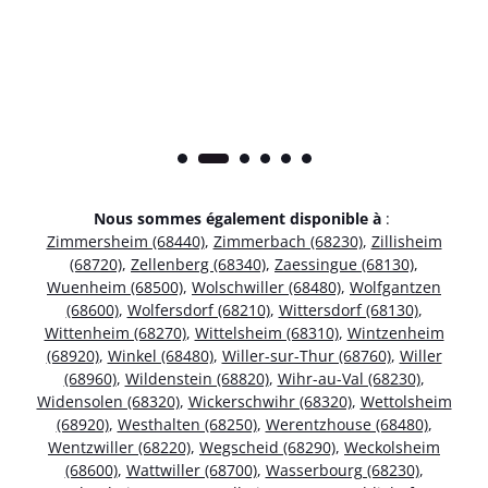
Nous sommes également disponible à
:
Zimmersheim (68440)
,
Zimmerbach (68230)
,
Zillisheim
(68720)
,
Zellenberg (68340)
,
Zaessingue (68130)
,
Wuenheim (68500)
,
Wolschwiller (68480)
,
Wolfgantzen
(68600)
,
Wolfersdorf (68210)
,
Wittersdorf (68130)
,
Wittenheim (68270)
,
Wittelsheim (68310)
,
Wintzenheim
(68920)
,
Winkel (68480)
,
Willer-sur-Thur (68760)
,
Willer
(68960)
,
Wildenstein (68820)
,
Wihr-au-Val (68230)
,
Widensolen (68320)
,
Wickerschwihr (68320)
,
Wettolsheim
(68920)
,
Westhalten (68250)
,
Werentzhouse (68480)
,
Wentzwiller (68220)
,
Wegscheid (68290)
,
Weckolsheim
(68600)
,
Wattwiller (68700)
,
Wasserbourg (68230)
,