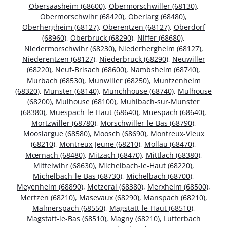
Obersaasheim (68600)
,
Obermorschwiller (68130)
,
Obermorschwihr (68420)
,
Oberlarg (68480)
,
Oberhergheim (68127)
,
Oberentzen (68127)
,
Oberdorf
(68960)
,
Oberbruck (68290)
,
Niffer (68680)
,
Niedermorschwihr (68230)
,
Niederhergheim (68127)
,
Niederentzen (68127)
,
Niederbruck (68290)
,
Neuwiller
(68220)
,
Neuf-Brisach (68600)
,
Nambsheim (68740)
,
Murbach (68530)
,
Munwiller (68250)
,
Muntzenheim
(68320)
,
Munster (68140)
,
Munchhouse (68740)
,
Mulhouse
(68200)
,
Mulhouse (68100)
,
Muhlbach-sur-Munster
(68380)
,
Muespach-le-Haut (68640)
,
Muespach (68640)
,
Mortzwiller (68780)
,
Morschwiller-le-Bas (68790)
,
Mooslargue (68580)
,
Moosch (68690)
,
Montreux-Vieux
(68210)
,
Montreux-Jeune (68210)
,
Mollau (68470)
,
Mœrnach (68480)
,
Mitzach (68470)
,
Mittlach (68380)
,
Mittelwihr (68630)
,
Michelbach-le-Haut (68220)
,
Michelbach-le-Bas (68730)
,
Michelbach (68700)
,
Meyenheim (68890)
,
Metzeral (68380)
,
Merxheim (68500)
,
Mertzen (68210)
,
Masevaux (68290)
,
Manspach (68210)
,
Malmerspach (68550)
,
Magstatt-le-Haut (68510)
,
Magstatt-le-Bas (68510)
,
Magny (68210)
,
Lutterbach