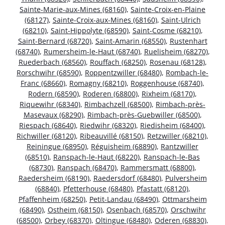
Sainte-Marie-aux-Mines (68160)
,
Sainte-Croix-en-Plaine
(68127)
,
Sainte-Croix-aux-Mines (68160)
,
Saint-Ulrich
(68210)
,
Saint-Hippolyte (68590)
,
Saint-Cosme (68210)
,
Saint-Bernard (68720)
,
Saint-Amarin (68550)
,
Rustenhart
(68740)
,
Rumersheim-le-Haut (68740)
,
Ruelisheim (68270)
,
Ruederbach (68560)
,
Rouffach (68250)
,
Rosenau (68128)
,
Rorschwihr (68590)
,
Roppentzwiller (68480)
,
Rombach-le-
Franc (68660)
,
Romagny (68210)
,
Roggenhouse (68740)
,
Rodern (68590)
,
Roderen (68800)
,
Rixheim (68170)
,
Riquewihr (68340)
,
Rimbachzell (68500)
,
Rimbach-près-
Masevaux (68290)
,
Rimbach-près-Guebwiller (68500)
,
Riespach (68640)
,
Riedwihr (68320)
,
Riedisheim (68400)
,
Richwiller (68120)
,
Ribeauvillé (68150)
,
Retzwiller (68210)
,
Reiningue (68950)
,
Réguisheim (68890)
,
Rantzwiller
(68510)
,
Ranspach-le-Haut (68220)
,
Ranspach-le-Bas
(68730)
,
Ranspach (68470)
,
Rammersmatt (68800)
,
Raedersheim (68190)
,
Raedersdorf (68480)
,
Pulversheim
(68840)
,
Pfetterhouse (68480)
,
Pfastatt (68120)
,
Pfaffenheim (68250)
,
Petit-Landau (68490)
,
Ottmarsheim
(68490)
,
Ostheim (68150)
,
Osenbach (68570)
,
Orschwihr
(68500)
,
Orbey (68370)
,
Oltingue (68480)
,
Oderen (68830)
,