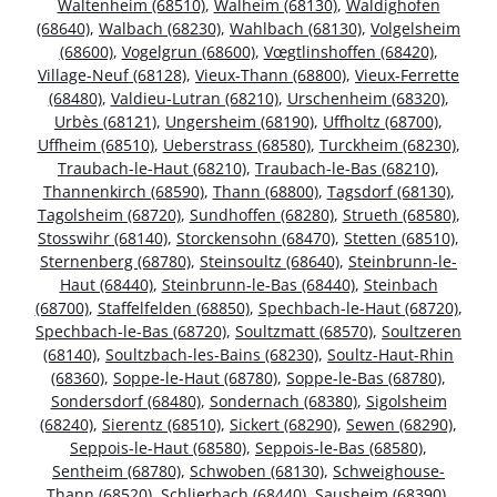
Waltenheim (68510)
,
Walheim (68130)
,
Waldighofen
(68640)
,
Walbach (68230)
,
Wahlbach (68130)
,
Volgelsheim
(68600)
,
Vogelgrun (68600)
,
Vœgtlinshoffen (68420)
,
Village-Neuf (68128)
,
Vieux-Thann (68800)
,
Vieux-Ferrette
(68480)
,
Valdieu-Lutran (68210)
,
Urschenheim (68320)
,
Urbès (68121)
,
Ungersheim (68190)
,
Uffholtz (68700)
,
Uffheim (68510)
,
Ueberstrass (68580)
,
Turckheim (68230)
,
Traubach-le-Haut (68210)
,
Traubach-le-Bas (68210)
,
Thannenkirch (68590)
,
Thann (68800)
,
Tagsdorf (68130)
,
Tagolsheim (68720)
,
Sundhoffen (68280)
,
Strueth (68580)
,
Stosswihr (68140)
,
Storckensohn (68470)
,
Stetten (68510)
,
Sternenberg (68780)
,
Steinsoultz (68640)
,
Steinbrunn-le-
Haut (68440)
,
Steinbrunn-le-Bas (68440)
,
Steinbach
(68700)
,
Staffelfelden (68850)
,
Spechbach-le-Haut (68720)
,
Spechbach-le-Bas (68720)
,
Soultzmatt (68570)
,
Soultzeren
(68140)
,
Soultzbach-les-Bains (68230)
,
Soultz-Haut-Rhin
(68360)
,
Soppe-le-Haut (68780)
,
Soppe-le-Bas (68780)
,
Sondersdorf (68480)
,
Sondernach (68380)
,
Sigolsheim
(68240)
,
Sierentz (68510)
,
Sickert (68290)
,
Sewen (68290)
,
Seppois-le-Haut (68580)
,
Seppois-le-Bas (68580)
,
Sentheim (68780)
,
Schwoben (68130)
,
Schweighouse-
Thann (68520)
,
Schlierbach (68440)
,
Sausheim (68390)
,