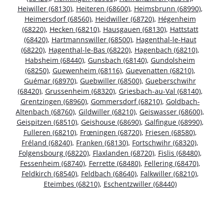
Heiwiller (68130)
,
Heiteren (68600)
,
Heimsbrunn (68990)
,
Heimersdorf (68560)
,
Heidwiller (68720)
,
Hégenheim
(68220)
,
Hecken (68210)
,
Hausgauen (68130)
,
Hattstatt
(68420)
,
Hartmannswiller (68500)
,
Hagenthal-le-Haut
(68220)
,
Hagenthal-le-Bas (68220)
,
Hagenbach (68210)
,
Habsheim (68440)
,
Gunsbach (68140)
,
Gundolsheim
(68250)
,
Guewenheim (68116)
,
Guevenatten (68210)
,
Guémar (68970)
,
Guebwiller (68500)
,
Gueberschwihr
(68420)
,
Grussenheim (68320)
,
Griesbach-au-Val (68140)
,
Grentzingen (68960)
,
Gommersdorf (68210)
,
Goldbach-
Altenbach (68760)
,
Gildwiller (68210)
,
Geiswasser (68600)
,
Geispitzen (68510)
,
Geishouse (68690)
,
Galfingue (68990)
,
Fulleren (68210)
,
Frœningen (68720)
,
Friesen (68580)
,
Fréland (68240)
,
Franken (68130)
,
Fortschwihr (68320)
,
Folgensbourg (68220)
,
Flaxlanden (68720)
,
Fislis (68480)
,
Fessenheim (68740)
,
Ferrette (68480)
,
Fellering (68470)
,
Feldkirch (68540)
,
Feldbach (68640)
,
Falkwiller (68210)
,
Eteimbes (68210)
,
Eschentzwiller (68440)