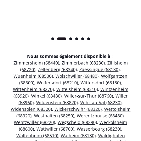
Nous sommes également disponible à
:
Zimmersheim (68440)
,
Zimmerbach (68230)
,
Zillisheim
(68720)
,
Zellenberg (68340)
,
Zaessingue (68130)
,
Wuenheim (68500)
,
Wolschwiller (68480)
,
Wolfgantzen
(68600)
,
Wolfersdorf (68210)
,
Wittersdorf (68130)
,
Wittenheim (68270)
,
Wittelsheim (68310)
,
Wintzenheim
(68920)
,
Winkel (68480)
,
Willer-sur-Thur (68760)
,
Willer
(68960)
,
Wildenstein (68820)
,
Wihr-au-Val (68230)
,
Widensolen (68320)
,
Wickerschwihr (68320)
,
Wettolsheim
(68920)
,
Westhalten (68250)
,
Werentzhouse (68480)
,
Wentzwiller (68220)
,
Wegscheid (68290)
,
Weckolsheim
(68600)
,
Wattwiller (68700)
,
Wasserbourg (68230)
,
Waltenheim (68510)
,
Walheim (68130)
,
Waldighofen