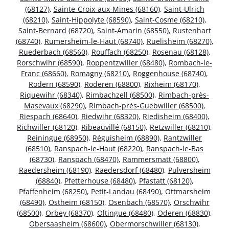
(68127)
,
Sainte-Croix-aux-Mines (68160)
,
Saint-Ulrich
(68210)
,
Saint-Hippolyte (68590)
,
Saint-Cosme (68210)
,
Saint-Bernard (68720)
,
Saint-Amarin (68550)
,
Rustenhart
(68740)
,
Rumersheim-le-Haut (68740)
,
Ruelisheim (68270)
,
Ruederbach (68560)
,
Rouffach (68250)
,
Rosenau (68128)
,
Rorschwihr (68590)
,
Roppentzwiller (68480)
,
Rombach-le-
Franc (68660)
,
Romagny (68210)
,
Roggenhouse (68740)
,
Rodern (68590)
,
Roderen (68800)
,
Rixheim (68170)
,
Riquewihr (68340)
,
Rimbachzell (68500)
,
Rimbach-près-
Masevaux (68290)
,
Rimbach-près-Guebwiller (68500)
,
Riespach (68640)
,
Riedwihr (68320)
,
Riedisheim (68400)
,
Richwiller (68120)
,
Ribeauvillé (68150)
,
Retzwiller (68210)
,
Reiningue (68950)
,
Réguisheim (68890)
,
Rantzwiller
(68510)
,
Ranspach-le-Haut (68220)
,
Ranspach-le-Bas
(68730)
,
Ranspach (68470)
,
Rammersmatt (68800)
,
Raedersheim (68190)
,
Raedersdorf (68480)
,
Pulversheim
(68840)
,
Pfetterhouse (68480)
,
Pfastatt (68120)
,
Pfaffenheim (68250)
,
Petit-Landau (68490)
,
Ottmarsheim
(68490)
,
Ostheim (68150)
,
Osenbach (68570)
,
Orschwihr
(68500)
,
Orbey (68370)
,
Oltingue (68480)
,
Oderen (68830)
,
Obersaasheim (68600)
,
Obermorschwiller (68130)
,