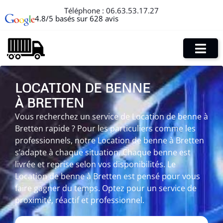
Téléphone :
06.63.53.17.27
4.8/5 basés sur 628 avis
LOCATION DE BENNE
À BRETTEN
Vous recherchez un service de Location de benne à
Bretten rapide ? Pour les particuliers comme les
professionnels, notre Location de benne à Bretten
s’adapte à chaque situation. Chaque benne est
livrée et reprise selon vos disponibilités. Le
Location de benne à Bretten est pensé pour vous
faire gagner du temps. Optez pour un service de
proximité, réactif et professionnel.