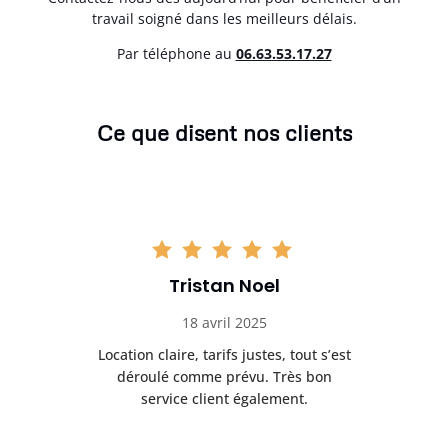
travail soigné dans les meilleurs délais.
Par téléphone au
06.63.53.17.27
Ce que disent nos clients
Tristan Noel
18 avril 2025
 de
Location claire, tarifs justes, tout s’est
Se
t
déroulé comme prévu. Très bon
pile
service client également.