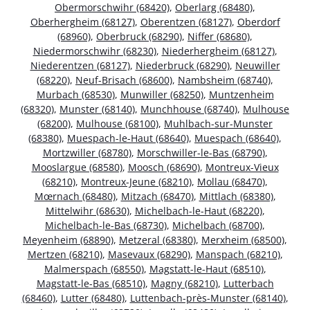
Obermorschwihr (68420)
,
Oberlarg (68480)
,
Oberhergheim (68127)
,
Oberentzen (68127)
,
Oberdorf
(68960)
,
Oberbruck (68290)
,
Niffer (68680)
,
Niedermorschwihr (68230)
,
Niederhergheim (68127)
,
Niederentzen (68127)
,
Niederbruck (68290)
,
Neuwiller
(68220)
,
Neuf-Brisach (68600)
,
Nambsheim (68740)
,
Murbach (68530)
,
Munwiller (68250)
,
Muntzenheim
(68320)
,
Munster (68140)
,
Munchhouse (68740)
,
Mulhouse
(68200)
,
Mulhouse (68100)
,
Muhlbach-sur-Munster
(68380)
,
Muespach-le-Haut (68640)
,
Muespach (68640)
,
Mortzwiller (68780)
,
Morschwiller-le-Bas (68790)
,
Mooslargue (68580)
,
Moosch (68690)
,
Montreux-Vieux
(68210)
,
Montreux-Jeune (68210)
,
Mollau (68470)
,
Mœrnach (68480)
,
Mitzach (68470)
,
Mittlach (68380)
,
Mittelwihr (68630)
,
Michelbach-le-Haut (68220)
,
Michelbach-le-Bas (68730)
,
Michelbach (68700)
,
Meyenheim (68890)
,
Metzeral (68380)
,
Merxheim (68500)
,
Mertzen (68210)
,
Masevaux (68290)
,
Manspach (68210)
,
Malmerspach (68550)
,
Magstatt-le-Haut (68510)
,
Magstatt-le-Bas (68510)
,
Magny (68210)
,
Lutterbach
(68460)
,
Lutter (68480)
,
Luttenbach-près-Munster (68140)
,