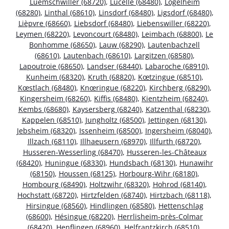
Luemschwiller (68720)
,
Lucelle (68480)
,
Logelheim
(68280)
,
Linthal (68610)
,
Linsdorf (68480)
,
Ligsdorf (68480)
,
Lièpvre (68660)
,
Liebsdorf (68480)
,
Liebenswiller (68220)
,
Leymen (68220)
,
Levoncourt (68480)
,
Leimbach (68800)
,
Le
Bonhomme (68650)
,
Lauw (68290)
,
Lautenbachzell
(68610)
,
Lautenbach (68610)
,
Largitzen (68580)
,
Lapoutroie (68650)
,
Landser (68440)
,
Labaroche (68910)
,
Kunheim (68320)
,
Kruth (68820)
,
Kœtzingue (68510)
,
Kœstlach (68480)
,
Knœringue (68220)
,
Kirchberg (68290)
,
Kingersheim (68260)
,
Kiffis (68480)
,
Kientzheim (68240)
,
Kembs (68680)
,
Kaysersberg (68240)
,
Katzenthal (68230)
,
Kappelen (68510)
,
Jungholtz (68500)
,
Jettingen (68130)
,
Jebsheim (68320)
,
Issenheim (68500)
,
Ingersheim (68040)
,
Illzach (68110)
,
Illhaeusern (68970)
,
Illfurth (68720)
,
Husseren-Wesserling (68470)
,
Husseren-les-Châteaux
(68420)
,
Huningue (68330)
,
Hundsbach (68130)
,
Hunawihr
(68150)
,
Houssen (68125)
,
Horbourg-Wihr (68180)
,
Hombourg (68490)
,
Holtzwihr (68320)
,
Hohrod (68140)
,
Hochstatt (68720)
,
Hirtzfelden (68740)
,
Hirtzbach (68118)
,
Hirsingue (68560)
,
Hindlingen (68580)
,
Hettenschlag
(68600)
,
Hésingue (68220)
,
Herrlisheim-près-Colmar
(68420)
,
Henflingen (68960)
,
Helfrantzkirch (68510)
,