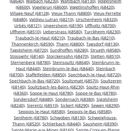
(68640)
,
Walbach (68230)
,
Wahlbach (68130)
,
Volgelsheim
(68600)
,
Vogelgrun (68600)
,
Vœgtlinshoffen (68420)
,
Village-Neuf (68128)
,
Vieux-Thann (68800)
,
Vieux-Ferrette
(68480)
,
Valdieu-Lutran (68210)
,
Urschenheim (68320)
,
Urbès (68121)
,
Ungersheim (68190)
,
Uffholtz (68700)
,
Uffheim (68510)
,
Ueberstrass (68580)
,
Turckheim (68230)
,
Traubach-le-Haut (68210)
,
Traubach-le-Bas (68210)
,
Thannenkirch (68590)
,
Thann (68800)
,
Tagsdorf (68130)
,
Tagolsheim (68720)
,
Sundhoffen (68280)
,
Strueth (68580)
,
Stosswihr (68140)
,
Storckensohn (68470)
,
Stetten (68510)
,
Sternenberg (68780)
,
Steinsoultz (68640)
,
Steinbrunn-le-
Haut (68440)
,
Steinbrunn-le-Bas (68440)
,
Steinbach
(68700)
,
Staffelfelden (68850)
,
Spechbach-le-Haut (68720)
,
Spechbach-le-Bas (68720)
,
Soultzmatt (68570)
,
Soultzeren
(68140)
,
Soultzbach-les-Bains (68230)
,
Soultz-Haut-Rhin
(68360)
,
Soppe-le-Haut (68780)
,
Soppe-le-Bas (68780)
,
Sondersdorf (68480)
,
Sondernach (68380)
,
Sigolsheim
(68240)
,
Sierentz (68510)
,
Sickert (68290)
,
Sewen (68290)
,
Seppois-le-Haut (68580)
,
Seppois-le-Bas (68580)
,
Sentheim (68780)
,
Schwoben (68130)
,
Schweighouse-
Thann (68520)
,
Schlierbach (68440)
,
Sausheim (68390)
,
Sainte-Marie-aux-Mines (68160)
,
Sainte-Croix-en-Plaine