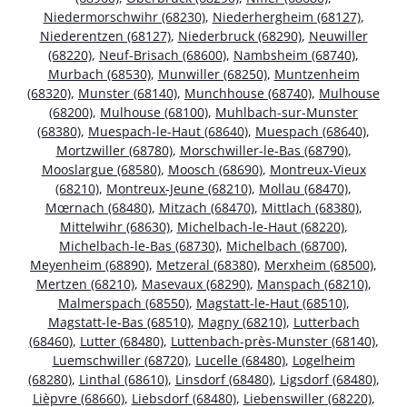
Niedermorschwihr (68230)
,
Niederhergheim (68127)
,
Niederentzen (68127)
,
Niederbruck (68290)
,
Neuwiller
(68220)
,
Neuf-Brisach (68600)
,
Nambsheim (68740)
,
Murbach (68530)
,
Munwiller (68250)
,
Muntzenheim
(68320)
,
Munster (68140)
,
Munchhouse (68740)
,
Mulhouse
(68200)
,
Mulhouse (68100)
,
Muhlbach-sur-Munster
(68380)
,
Muespach-le-Haut (68640)
,
Muespach (68640)
,
Mortzwiller (68780)
,
Morschwiller-le-Bas (68790)
,
Mooslargue (68580)
,
Moosch (68690)
,
Montreux-Vieux
(68210)
,
Montreux-Jeune (68210)
,
Mollau (68470)
,
Mœrnach (68480)
,
Mitzach (68470)
,
Mittlach (68380)
,
Mittelwihr (68630)
,
Michelbach-le-Haut (68220)
,
Michelbach-le-Bas (68730)
,
Michelbach (68700)
,
Meyenheim (68890)
,
Metzeral (68380)
,
Merxheim (68500)
,
Mertzen (68210)
,
Masevaux (68290)
,
Manspach (68210)
,
Malmerspach (68550)
,
Magstatt-le-Haut (68510)
,
Magstatt-le-Bas (68510)
,
Magny (68210)
,
Lutterbach
(68460)
,
Lutter (68480)
,
Luttenbach-près-Munster (68140)
,
Luemschwiller (68720)
,
Lucelle (68480)
,
Logelheim
(68280)
,
Linthal (68610)
,
Linsdorf (68480)
,
Ligsdorf (68480)
,
Lièpvre (68660)
,
Liebsdorf (68480)
,
Liebenswiller (68220)
,