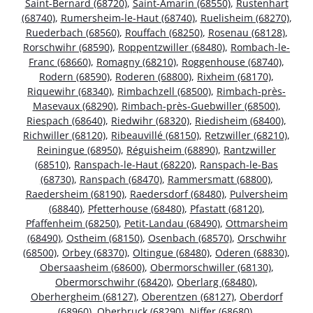
Saint-Bernard (68720)
,
Saint-Amarin (68550)
,
Rustenhart
(68740)
,
Rumersheim-le-Haut (68740)
,
Ruelisheim (68270)
,
Ruederbach (68560)
,
Rouffach (68250)
,
Rosenau (68128)
,
Rorschwihr (68590)
,
Roppentzwiller (68480)
,
Rombach-le-
Franc (68660)
,
Romagny (68210)
,
Roggenhouse (68740)
,
Rodern (68590)
,
Roderen (68800)
,
Rixheim (68170)
,
Riquewihr (68340)
,
Rimbachzell (68500)
,
Rimbach-près-
Masevaux (68290)
,
Rimbach-près-Guebwiller (68500)
,
Riespach (68640)
,
Riedwihr (68320)
,
Riedisheim (68400)
,
Richwiller (68120)
,
Ribeauvillé (68150)
,
Retzwiller (68210)
,
Reiningue (68950)
,
Réguisheim (68890)
,
Rantzwiller
(68510)
,
Ranspach-le-Haut (68220)
,
Ranspach-le-Bas
(68730)
,
Ranspach (68470)
,
Rammersmatt (68800)
,
Raedersheim (68190)
,
Raedersdorf (68480)
,
Pulversheim
(68840)
,
Pfetterhouse (68480)
,
Pfastatt (68120)
,
Pfaffenheim (68250)
,
Petit-Landau (68490)
,
Ottmarsheim
(68490)
,
Ostheim (68150)
,
Osenbach (68570)
,
Orschwihr
(68500)
,
Orbey (68370)
,
Oltingue (68480)
,
Oderen (68830)
,
Obersaasheim (68600)
,
Obermorschwiller (68130)
,
Obermorschwihr (68420)
,
Oberlarg (68480)
,
Oberhergheim (68127)
,
Oberentzen (68127)
,
Oberdorf
(68960)
,
Oberbruck (68290)
,
Niffer (68680)
,