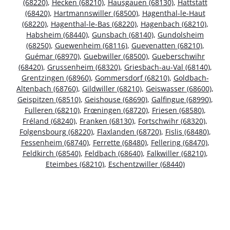
(68220)
,
Hecken (68210)
,
Hausgauen (68130)
,
Hattstatt
(68420)
,
Hartmannswiller (68500)
,
Hagenthal-le-Haut
(68220)
,
Hagenthal-le-Bas (68220)
,
Hagenbach (68210)
,
Habsheim (68440)
,
Gunsbach (68140)
,
Gundolsheim
(68250)
,
Guewenheim (68116)
,
Guevenatten (68210)
,
Guémar (68970)
,
Guebwiller (68500)
,
Gueberschwihr
(68420)
,
Grussenheim (68320)
,
Griesbach-au-Val (68140)
,
Grentzingen (68960)
,
Gommersdorf (68210)
,
Goldbach-
Altenbach (68760)
,
Gildwiller (68210)
,
Geiswasser (68600)
,
Geispitzen (68510)
,
Geishouse (68690)
,
Galfingue (68990)
,
Fulleren (68210)
,
Frœningen (68720)
,
Friesen (68580)
,
Fréland (68240)
,
Franken (68130)
,
Fortschwihr (68320)
,
Folgensbourg (68220)
,
Flaxlanden (68720)
,
Fislis (68480)
,
Fessenheim (68740)
,
Ferrette (68480)
,
Fellering (68470)
,
Feldkirch (68540)
,
Feldbach (68640)
,
Falkwiller (68210)
,
Eteimbes (68210)
,
Eschentzwiller (68440)