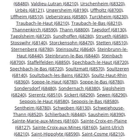
(68480)
,
Valdieu-Lutran (68210)
,
Urschenheim (68320)
,
Urbès (68121)
,
Ungersheim (68190)
,
Uffholtz (68700)
,
Uffheim (68510)
,
Ueberstrass (68580)
,
Turckheim (68230)
,
Traubach-le-Haut (68210)
,
Traubach-le-Bas (68210)
,
Thannenkirch (68590)
,
Thann (68800)
,
Tagsdorf (68130)
,
Tagolsheim (68720)
,
Sundhoffen (68280)
,
Strueth (68580)
,
Stosswihr (68140)
,
Storckensohn (68470)
,
Stetten (68510)
,
Sternenberg (68780)
,
Steinsoultz (68640)
,
Steinbrunn-le-
Haut (68440)
,
Steinbrunn-le-Bas (68440)
,
Steinbach
(68700)
,
Staffelfelden (68850)
,
Spechbach-le-Haut (68720)
,
Spechbach-le-Bas (68720)
,
Soultzmatt (68570)
,
Soultzeren
(68140)
,
Soultzbach-les-Bains (68230)
,
Soultz-Haut-Rhin
(68360)
,
Soppe-le-Haut (68780)
,
Soppe-le-Bas (68780)
,
Sondersdorf (68480)
,
Sondernach (68380)
,
Sigolsheim
(68240)
,
Sierentz (68510)
,
Sickert (68290)
,
Sewen (68290)
,
Seppois-le-Haut (68580)
,
Seppois-le-Bas (68580)
,
Sentheim (68780)
,
Schwoben (68130)
,
Schweighouse-
Thann (68520)
,
Schlierbach (68440)
,
Sausheim (68390)
,
Sainte-Marie-aux-Mines (68160)
,
Sainte-Croix-en-Plaine
(68127)
,
Sainte-Croix-aux-Mines (68160)
,
Saint-Ulrich
(68210)
,
Saint-Hippolyte (68590)
,
Saint-Cosme (68210)
,