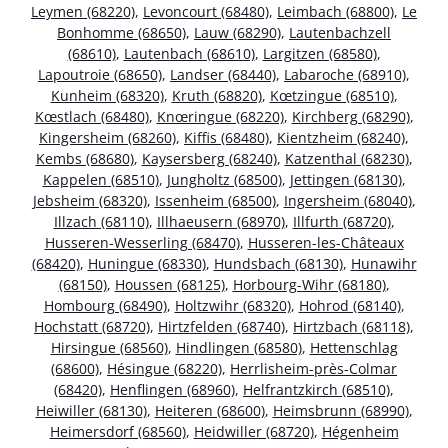
Leymen (68220)
,
Levoncourt (68480)
,
Leimbach (68800)
,
Le
Bonhomme (68650)
,
Lauw (68290)
,
Lautenbachzell
(68610)
,
Lautenbach (68610)
,
Largitzen (68580)
,
Lapoutroie (68650)
,
Landser (68440)
,
Labaroche (68910)
,
Kunheim (68320)
,
Kruth (68820)
,
Kœtzingue (68510)
,
Kœstlach (68480)
,
Knœringue (68220)
,
Kirchberg (68290)
,
Kingersheim (68260)
,
Kiffis (68480)
,
Kientzheim (68240)
,
Kembs (68680)
,
Kaysersberg (68240)
,
Katzenthal (68230)
,
Kappelen (68510)
,
Jungholtz (68500)
,
Jettingen (68130)
,
Jebsheim (68320)
,
Issenheim (68500)
,
Ingersheim (68040)
,
Illzach (68110)
,
Illhaeusern (68970)
,
Illfurth (68720)
,
Husseren-Wesserling (68470)
,
Husseren-les-Châteaux
(68420)
,
Huningue (68330)
,
Hundsbach (68130)
,
Hunawihr
(68150)
,
Houssen (68125)
,
Horbourg-Wihr (68180)
,
Hombourg (68490)
,
Holtzwihr (68320)
,
Hohrod (68140)
,
Hochstatt (68720)
,
Hirtzfelden (68740)
,
Hirtzbach (68118)
,
Hirsingue (68560)
,
Hindlingen (68580)
,
Hettenschlag
(68600)
,
Hésingue (68220)
,
Herrlisheim-près-Colmar
(68420)
,
Henflingen (68960)
,
Helfrantzkirch (68510)
,
Heiwiller (68130)
,
Heiteren (68600)
,
Heimsbrunn (68990)
,
Heimersdorf (68560)
,
Heidwiller (68720)
,
Hégenheim