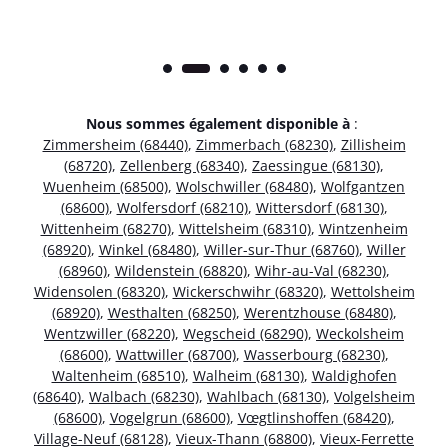
Nous sommes également disponible à
:
Zimmersheim (68440)
,
Zimmerbach (68230)
,
Zillisheim
(68720)
,
Zellenberg (68340)
,
Zaessingue (68130)
,
Wuenheim (68500)
,
Wolschwiller (68480)
,
Wolfgantzen
(68600)
,
Wolfersdorf (68210)
,
Wittersdorf (68130)
,
Wittenheim (68270)
,
Wittelsheim (68310)
,
Wintzenheim
(68920)
,
Winkel (68480)
,
Willer-sur-Thur (68760)
,
Willer
(68960)
,
Wildenstein (68820)
,
Wihr-au-Val (68230)
,
Widensolen (68320)
,
Wickerschwihr (68320)
,
Wettolsheim
(68920)
,
Westhalten (68250)
,
Werentzhouse (68480)
,
Wentzwiller (68220)
,
Wegscheid (68290)
,
Weckolsheim
(68600)
,
Wattwiller (68700)
,
Wasserbourg (68230)
,
Waltenheim (68510)
,
Walheim (68130)
,
Waldighofen
(68640)
,
Walbach (68230)
,
Wahlbach (68130)
,
Volgelsheim
(68600)
,
Vogelgrun (68600)
,
Vœgtlinshoffen (68420)
,
Village-Neuf (68128)
,
Vieux-Thann (68800)
,
Vieux-Ferrette