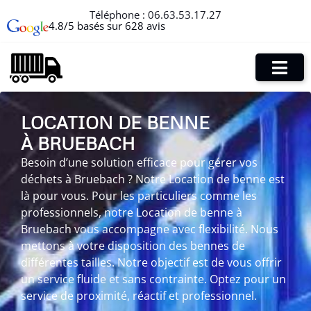
Téléphone :
06.63.53.17.27
4.8/5 basés sur 628 avis
LOCATION DE BENNE
À BRUEBACH
Besoin d’une solution efficace pour gérer vos
déchets à Bruebach ? Notre Location de benne est
là pour vous. Pour les particuliers comme les
professionnels, notre Location de benne à
Bruebach vous accompagne avec flexibilité. Nous
mettons à votre disposition des bennes de
différentes tailles. Notre objectif est de vous offrir
un service fluide et sans contrainte. Optez pour un
service de proximité, réactif et professionnel.