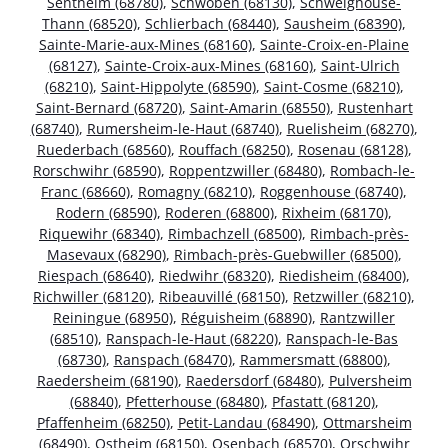
Sentheim (68780)
,
Schwoben (68130)
,
Schweighouse-
Thann (68520)
,
Schlierbach (68440)
,
Sausheim (68390)
,
Sainte-Marie-aux-Mines (68160)
,
Sainte-Croix-en-Plaine
(68127)
,
Sainte-Croix-aux-Mines (68160)
,
Saint-Ulrich
(68210)
,
Saint-Hippolyte (68590)
,
Saint-Cosme (68210)
,
Saint-Bernard (68720)
,
Saint-Amarin (68550)
,
Rustenhart
(68740)
,
Rumersheim-le-Haut (68740)
,
Ruelisheim (68270)
,
Ruederbach (68560)
,
Rouffach (68250)
,
Rosenau (68128)
,
Rorschwihr (68590)
,
Roppentzwiller (68480)
,
Rombach-le-
Franc (68660)
,
Romagny (68210)
,
Roggenhouse (68740)
,
Rodern (68590)
,
Roderen (68800)
,
Rixheim (68170)
,
Riquewihr (68340)
,
Rimbachzell (68500)
,
Rimbach-près-
Masevaux (68290)
,
Rimbach-près-Guebwiller (68500)
,
Riespach (68640)
,
Riedwihr (68320)
,
Riedisheim (68400)
,
Richwiller (68120)
,
Ribeauvillé (68150)
,
Retzwiller (68210)
,
Reiningue (68950)
,
Réguisheim (68890)
,
Rantzwiller
(68510)
,
Ranspach-le-Haut (68220)
,
Ranspach-le-Bas
(68730)
,
Ranspach (68470)
,
Rammersmatt (68800)
,
Raedersheim (68190)
,
Raedersdorf (68480)
,
Pulversheim
(68840)
,
Pfetterhouse (68480)
,
Pfastatt (68120)
,
Pfaffenheim (68250)
,
Petit-Landau (68490)
,
Ottmarsheim
(68490)
,
Ostheim (68150)
,
Osenbach (68570)
,
Orschwihr