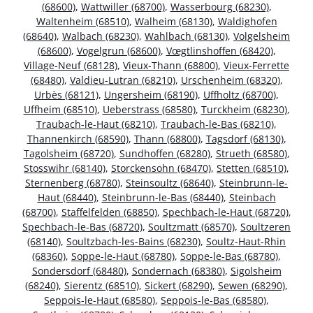
(68600)
,
Wattwiller (68700)
,
Wasserbourg (68230)
,
Waltenheim (68510)
,
Walheim (68130)
,
Waldighofen
(68640)
,
Walbach (68230)
,
Wahlbach (68130)
,
Volgelsheim
(68600)
,
Vogelgrun (68600)
,
Vœgtlinshoffen (68420)
,
Village-Neuf (68128)
,
Vieux-Thann (68800)
,
Vieux-Ferrette
(68480)
,
Valdieu-Lutran (68210)
,
Urschenheim (68320)
,
Urbès (68121)
,
Ungersheim (68190)
,
Uffholtz (68700)
,
Uffheim (68510)
,
Ueberstrass (68580)
,
Turckheim (68230)
,
Traubach-le-Haut (68210)
,
Traubach-le-Bas (68210)
,
Thannenkirch (68590)
,
Thann (68800)
,
Tagsdorf (68130)
,
Tagolsheim (68720)
,
Sundhoffen (68280)
,
Strueth (68580)
,
Stosswihr (68140)
,
Storckensohn (68470)
,
Stetten (68510)
,
Sternenberg (68780)
,
Steinsoultz (68640)
,
Steinbrunn-le-
Haut (68440)
,
Steinbrunn-le-Bas (68440)
,
Steinbach
(68700)
,
Staffelfelden (68850)
,
Spechbach-le-Haut (68720)
,
Spechbach-le-Bas (68720)
,
Soultzmatt (68570)
,
Soultzeren
(68140)
,
Soultzbach-les-Bains (68230)
,
Soultz-Haut-Rhin
(68360)
,
Soppe-le-Haut (68780)
,
Soppe-le-Bas (68780)
,
Sondersdorf (68480)
,
Sondernach (68380)
,
Sigolsheim
(68240)
,
Sierentz (68510)
,
Sickert (68290)
,
Sewen (68290)
,
Seppois-le-Haut (68580)
,
Seppois-le-Bas (68580)
,