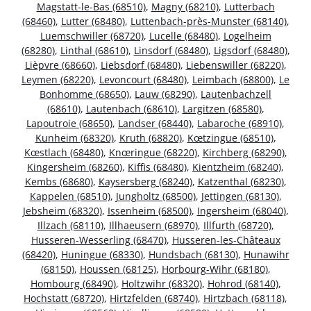
Magstatt-le-Bas (68510)
,
Magny (68210)
,
Lutterbach
(68460)
,
Lutter (68480)
,
Luttenbach-près-Munster (68140)
,
Luemschwiller (68720)
,
Lucelle (68480)
,
Logelheim
(68280)
,
Linthal (68610)
,
Linsdorf (68480)
,
Ligsdorf (68480)
,
Lièpvre (68660)
,
Liebsdorf (68480)
,
Liebenswiller (68220)
,
Leymen (68220)
,
Levoncourt (68480)
,
Leimbach (68800)
,
Le
Bonhomme (68650)
,
Lauw (68290)
,
Lautenbachzell
(68610)
,
Lautenbach (68610)
,
Largitzen (68580)
,
Lapoutroie (68650)
,
Landser (68440)
,
Labaroche (68910)
,
Kunheim (68320)
,
Kruth (68820)
,
Kœtzingue (68510)
,
Kœstlach (68480)
,
Knœringue (68220)
,
Kirchberg (68290)
,
Kingersheim (68260)
,
Kiffis (68480)
,
Kientzheim (68240)
,
Kembs (68680)
,
Kaysersberg (68240)
,
Katzenthal (68230)
,
Kappelen (68510)
,
Jungholtz (68500)
,
Jettingen (68130)
,
Jebsheim (68320)
,
Issenheim (68500)
,
Ingersheim (68040)
,
Illzach (68110)
,
Illhaeusern (68970)
,
Illfurth (68720)
,
Husseren-Wesserling (68470)
,
Husseren-les-Châteaux
(68420)
,
Huningue (68330)
,
Hundsbach (68130)
,
Hunawihr
(68150)
,
Houssen (68125)
,
Horbourg-Wihr (68180)
,
Hombourg (68490)
,
Holtzwihr (68320)
,
Hohrod (68140)
,
Hochstatt (68720)
,
Hirtzfelden (68740)
,
Hirtzbach (68118)
,