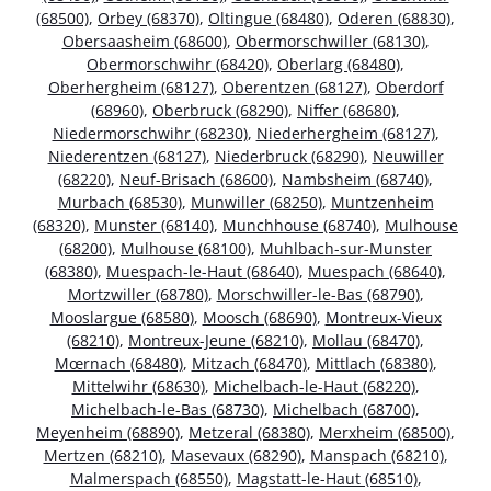
(68500)
,
Orbey (68370)
,
Oltingue (68480)
,
Oderen (68830)
,
Obersaasheim (68600)
,
Obermorschwiller (68130)
,
Obermorschwihr (68420)
,
Oberlarg (68480)
,
Oberhergheim (68127)
,
Oberentzen (68127)
,
Oberdorf
(68960)
,
Oberbruck (68290)
,
Niffer (68680)
,
Niedermorschwihr (68230)
,
Niederhergheim (68127)
,
Niederentzen (68127)
,
Niederbruck (68290)
,
Neuwiller
(68220)
,
Neuf-Brisach (68600)
,
Nambsheim (68740)
,
Murbach (68530)
,
Munwiller (68250)
,
Muntzenheim
(68320)
,
Munster (68140)
,
Munchhouse (68740)
,
Mulhouse
(68200)
,
Mulhouse (68100)
,
Muhlbach-sur-Munster
(68380)
,
Muespach-le-Haut (68640)
,
Muespach (68640)
,
Mortzwiller (68780)
,
Morschwiller-le-Bas (68790)
,
Mooslargue (68580)
,
Moosch (68690)
,
Montreux-Vieux
(68210)
,
Montreux-Jeune (68210)
,
Mollau (68470)
,
Mœrnach (68480)
,
Mitzach (68470)
,
Mittlach (68380)
,
Mittelwihr (68630)
,
Michelbach-le-Haut (68220)
,
Michelbach-le-Bas (68730)
,
Michelbach (68700)
,
Meyenheim (68890)
,
Metzeral (68380)
,
Merxheim (68500)
,
Mertzen (68210)
,
Masevaux (68290)
,
Manspach (68210)
,
Malmerspach (68550)
,
Magstatt-le-Haut (68510)
,