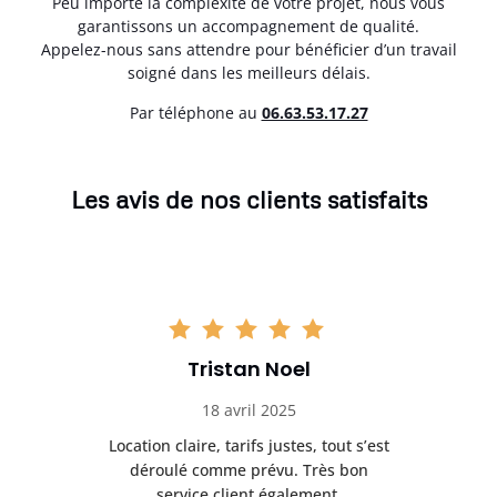
Peu importe la complexité de votre projet, nous vous
garantissons un accompagnement de qualité.
Appelez-nous sans attendre pour bénéficier d’un travail
soigné dans les meilleurs délais.
Par téléphone au
06.63.53.17.27
Les avis de nos clients satisfaits
Tristan Noel
18 avril 2025
 de
Location claire, tarifs justes, tout s’est
Se
t
déroulé comme prévu. Très bon
pile
service client également.