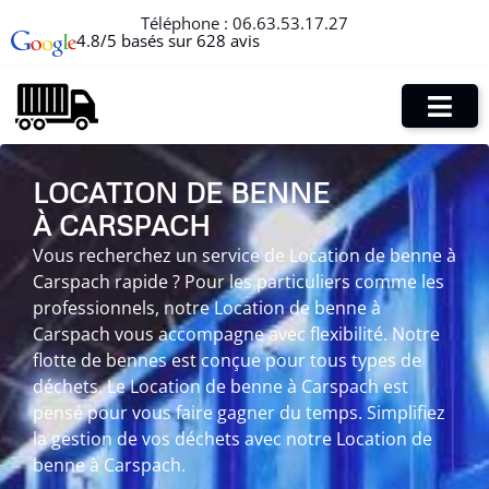
Téléphone :
06.63.53.17.27
4.8/5 basés sur 628 avis
LOCATION DE BENNE
À CARSPACH
Vous recherchez un service de Location de benne à
Carspach rapide ? Pour les particuliers comme les
professionnels, notre Location de benne à
Carspach vous accompagne avec flexibilité. Notre
flotte de bennes est conçue pour tous types de
déchets. Le Location de benne à Carspach est
pensé pour vous faire gagner du temps. Simplifiez
la gestion de vos déchets avec notre Location de
benne à Carspach.