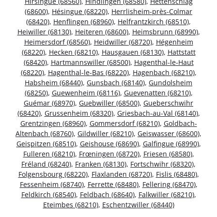
Hirsingue (68560)
,
Hindlingen (68580)
,
Hettenschlag
(68600)
,
Hésingue (68220)
,
Herrlisheim-près-Colmar
(68420)
,
Henflingen (68960)
,
Helfrantzkirch (68510)
,
Heiwiller (68130)
,
Heiteren (68600)
,
Heimsbrunn (68990)
,
Heimersdorf (68560)
,
Heidwiller (68720)
,
Hégenheim
(68220)
,
Hecken (68210)
,
Hausgauen (68130)
,
Hattstatt
(68420)
,
Hartmannswiller (68500)
,
Hagenthal-le-Haut
(68220)
,
Hagenthal-le-Bas (68220)
,
Hagenbach (68210)
,
Habsheim (68440)
,
Gunsbach (68140)
,
Gundolsheim
(68250)
,
Guewenheim (68116)
,
Guevenatten (68210)
,
Guémar (68970)
,
Guebwiller (68500)
,
Gueberschwihr
(68420)
,
Grussenheim (68320)
,
Griesbach-au-Val (68140)
,
Grentzingen (68960)
,
Gommersdorf (68210)
,
Goldbach-
Altenbach (68760)
,
Gildwiller (68210)
,
Geiswasser (68600)
,
Geispitzen (68510)
,
Geishouse (68690)
,
Galfingue (68990)
,
Fulleren (68210)
,
Frœningen (68720)
,
Friesen (68580)
,
Fréland (68240)
,
Franken (68130)
,
Fortschwihr (68320)
,
Folgensbourg (68220)
,
Flaxlanden (68720)
,
Fislis (68480)
,
Fessenheim (68740)
,
Ferrette (68480)
,
Fellering (68470)
,
Feldkirch (68540)
,
Feldbach (68640)
,
Falkwiller (68210)
,
Eteimbes (68210)
,
Eschentzwiller (68440)