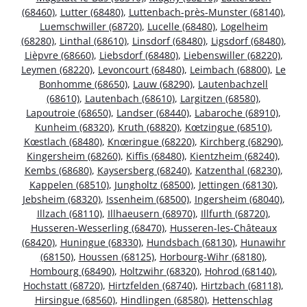
(68460)
,
Lutter (68480)
,
Luttenbach-près-Munster (68140)
,
Luemschwiller (68720)
,
Lucelle (68480)
,
Logelheim
(68280)
,
Linthal (68610)
,
Linsdorf (68480)
,
Ligsdorf (68480)
,
Lièpvre (68660)
,
Liebsdorf (68480)
,
Liebenswiller (68220)
,
Leymen (68220)
,
Levoncourt (68480)
,
Leimbach (68800)
,
Le
Bonhomme (68650)
,
Lauw (68290)
,
Lautenbachzell
(68610)
,
Lautenbach (68610)
,
Largitzen (68580)
,
Lapoutroie (68650)
,
Landser (68440)
,
Labaroche (68910)
,
Kunheim (68320)
,
Kruth (68820)
,
Kœtzingue (68510)
,
Kœstlach (68480)
,
Knœringue (68220)
,
Kirchberg (68290)
,
Kingersheim (68260)
,
Kiffis (68480)
,
Kientzheim (68240)
,
Kembs (68680)
,
Kaysersberg (68240)
,
Katzenthal (68230)
,
Kappelen (68510)
,
Jungholtz (68500)
,
Jettingen (68130)
,
Jebsheim (68320)
,
Issenheim (68500)
,
Ingersheim (68040)
,
Illzach (68110)
,
Illhaeusern (68970)
,
Illfurth (68720)
,
Husseren-Wesserling (68470)
,
Husseren-les-Châteaux
(68420)
,
Huningue (68330)
,
Hundsbach (68130)
,
Hunawihr
(68150)
,
Houssen (68125)
,
Horbourg-Wihr (68180)
,
Hombourg (68490)
,
Holtzwihr (68320)
,
Hohrod (68140)
,
Hochstatt (68720)
,
Hirtzfelden (68740)
,
Hirtzbach (68118)
,
Hirsingue (68560)
,
Hindlingen (68580)
,
Hettenschlag