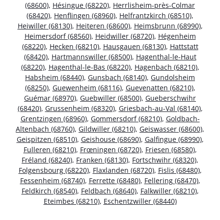
(68600)
,
Hésingue (68220)
,
Herrlisheim-près-Colmar
(68420)
,
Henflingen (68960)
,
Helfrantzkirch (68510)
,
Heiwiller (68130)
,
Heiteren (68600)
,
Heimsbrunn (68990)
,
Heimersdorf (68560)
,
Heidwiller (68720)
,
Hégenheim
(68220)
,
Hecken (68210)
,
Hausgauen (68130)
,
Hattstatt
(68420)
,
Hartmannswiller (68500)
,
Hagenthal-le-Haut
(68220)
,
Hagenthal-le-Bas (68220)
,
Hagenbach (68210)
,
Habsheim (68440)
,
Gunsbach (68140)
,
Gundolsheim
(68250)
,
Guewenheim (68116)
,
Guevenatten (68210)
,
Guémar (68970)
,
Guebwiller (68500)
,
Gueberschwihr
(68420)
,
Grussenheim (68320)
,
Griesbach-au-Val (68140)
,
Grentzingen (68960)
,
Gommersdorf (68210)
,
Goldbach-
Altenbach (68760)
,
Gildwiller (68210)
,
Geiswasser (68600)
,
Geispitzen (68510)
,
Geishouse (68690)
,
Galfingue (68990)
,
Fulleren (68210)
,
Frœningen (68720)
,
Friesen (68580)
,
Fréland (68240)
,
Franken (68130)
,
Fortschwihr (68320)
,
Folgensbourg (68220)
,
Flaxlanden (68720)
,
Fislis (68480)
,
Fessenheim (68740)
,
Ferrette (68480)
,
Fellering (68470)
,
Feldkirch (68540)
,
Feldbach (68640)
,
Falkwiller (68210)
,
Eteimbes (68210)
,
Eschentzwiller (68440)