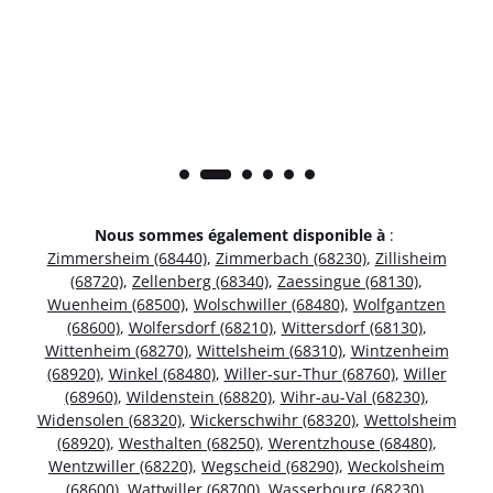
Nous sommes également disponible à
:
Zimmersheim (68440)
,
Zimmerbach (68230)
,
Zillisheim
(68720)
,
Zellenberg (68340)
,
Zaessingue (68130)
,
Wuenheim (68500)
,
Wolschwiller (68480)
,
Wolfgantzen
(68600)
,
Wolfersdorf (68210)
,
Wittersdorf (68130)
,
Wittenheim (68270)
,
Wittelsheim (68310)
,
Wintzenheim
(68920)
,
Winkel (68480)
,
Willer-sur-Thur (68760)
,
Willer
(68960)
,
Wildenstein (68820)
,
Wihr-au-Val (68230)
,
Widensolen (68320)
,
Wickerschwihr (68320)
,
Wettolsheim
(68920)
,
Westhalten (68250)
,
Werentzhouse (68480)
,
Wentzwiller (68220)
,
Wegscheid (68290)
,
Weckolsheim
(68600)
,
Wattwiller (68700)
,
Wasserbourg (68230)
,