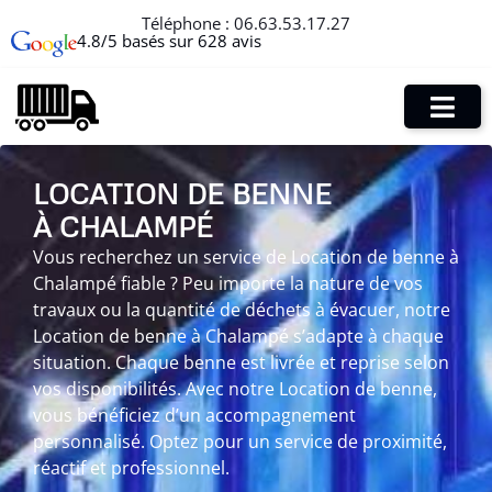
Téléphone :
06.63.53.17.27
4.8/5 basés sur 628 avis
LOCATION DE BENNE
À CHALAMPÉ
Vous recherchez un service de Location de benne à
Chalampé fiable ? Peu importe la nature de vos
travaux ou la quantité de déchets à évacuer, notre
Location de benne à Chalampé s’adapte à chaque
situation. Chaque benne est livrée et reprise selon
vos disponibilités. Avec notre Location de benne,
vous bénéficiez d’un accompagnement
personnalisé. Optez pour un service de proximité,
réactif et professionnel.