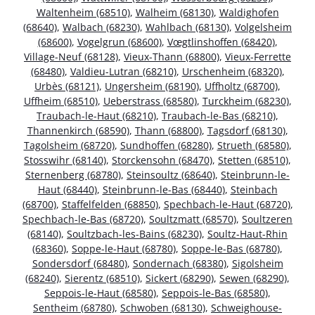
Waltenheim (68510)
,
Walheim (68130)
,
Waldighofen
(68640)
,
Walbach (68230)
,
Wahlbach (68130)
,
Volgelsheim
(68600)
,
Vogelgrun (68600)
,
Vœgtlinshoffen (68420)
,
Village-Neuf (68128)
,
Vieux-Thann (68800)
,
Vieux-Ferrette
(68480)
,
Valdieu-Lutran (68210)
,
Urschenheim (68320)
,
Urbès (68121)
,
Ungersheim (68190)
,
Uffholtz (68700)
,
Uffheim (68510)
,
Ueberstrass (68580)
,
Turckheim (68230)
,
Traubach-le-Haut (68210)
,
Traubach-le-Bas (68210)
,
Thannenkirch (68590)
,
Thann (68800)
,
Tagsdorf (68130)
,
Tagolsheim (68720)
,
Sundhoffen (68280)
,
Strueth (68580)
,
Stosswihr (68140)
,
Storckensohn (68470)
,
Stetten (68510)
,
Sternenberg (68780)
,
Steinsoultz (68640)
,
Steinbrunn-le-
Haut (68440)
,
Steinbrunn-le-Bas (68440)
,
Steinbach
(68700)
,
Staffelfelden (68850)
,
Spechbach-le-Haut (68720)
,
Spechbach-le-Bas (68720)
,
Soultzmatt (68570)
,
Soultzeren
(68140)
,
Soultzbach-les-Bains (68230)
,
Soultz-Haut-Rhin
(68360)
,
Soppe-le-Haut (68780)
,
Soppe-le-Bas (68780)
,
Sondersdorf (68480)
,
Sondernach (68380)
,
Sigolsheim
(68240)
,
Sierentz (68510)
,
Sickert (68290)
,
Sewen (68290)
,
Seppois-le-Haut (68580)
,
Seppois-le-Bas (68580)
,
Sentheim (68780)
,
Schwoben (68130)
,
Schweighouse-