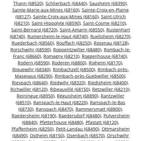
Thann (68520)
,
Schlierbach (68440)
,
Sausheim (68390)
,
Sainte-Marie-aux-Mines (68160)
,
Sainte-Croix-en-Plaine
(68127)
,
Sainte-Croix-aux-Mines (68160)
,
Saint-Ulrich
(68210)
,
Saint-Hippolyte (68590)
,
Saint-Cosme (68210)
,
Saint-Bernard (68720)
,
Saint-Amarin (68550)
,
Rustenhart
(68740)
,
Rumersheim-le-Haut (68740)
,
Ruelisheim (68270)
,
Ruederbach (68560)
,
Rouffach (68250)
,
Rosenau (68128)
,
Rorschwihr (68590)
,
Roppentzwiller (68480)
,
Rombach-le-
Franc (68660)
,
Romagny (68210)
,
Roggenhouse (68740)
,
Rodern (68590)
,
Roderen (68800)
,
Rixheim (68170)
,
Riquewihr (68340)
,
Rimbachzell (68500)
,
Rimbach-près-
Masevaux (68290)
,
Rimbach-près-Guebwiller (68500)
,
Riespach (68640)
,
Riedwihr (68320)
,
Riedisheim (68400)
,
Richwiller (68120)
,
Ribeauvillé (68150)
,
Retzwiller (68210)
,
Reiningue (68950)
,
Réguisheim (68890)
,
Rantzwiller
(68510)
,
Ranspach-le-Haut (68220)
,
Ranspach-le-Bas
(68730)
,
Ranspach (68470)
,
Rammersmatt (68800)
,
Raedersheim (68190)
,
Raedersdorf (68480)
,
Pulversheim
(68840)
,
Pfetterhouse (68480)
,
Pfastatt (68120)
,
Pfaffenheim (68250)
,
Petit-Landau (68490)
,
Ottmarsheim
(68490)
,
Ostheim (68150)
,
Osenbach (68570)
,
Orschwihr