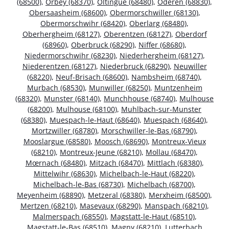
(68500)
,
Orbey (68370)
,
Oltingue (68480)
,
Oderen (68830)
,
Obersaasheim (68600)
,
Obermorschwiller (68130)
,
Obermorschwihr (68420)
,
Oberlarg (68480)
,
Oberhergheim (68127)
,
Oberentzen (68127)
,
Oberdorf
(68960)
,
Oberbruck (68290)
,
Niffer (68680)
,
Niedermorschwihr (68230)
,
Niederhergheim (68127)
,
Niederentzen (68127)
,
Niederbruck (68290)
,
Neuwiller
(68220)
,
Neuf-Brisach (68600)
,
Nambsheim (68740)
,
Murbach (68530)
,
Munwiller (68250)
,
Muntzenheim
(68320)
,
Munster (68140)
,
Munchhouse (68740)
,
Mulhouse
(68200)
,
Mulhouse (68100)
,
Muhlbach-sur-Munster
(68380)
,
Muespach-le-Haut (68640)
,
Muespach (68640)
,
Mortzwiller (68780)
,
Morschwiller-le-Bas (68790)
,
Mooslargue (68580)
,
Moosch (68690)
,
Montreux-Vieux
(68210)
,
Montreux-Jeune (68210)
,
Mollau (68470)
,
Mœrnach (68480)
,
Mitzach (68470)
,
Mittlach (68380)
,
Mittelwihr (68630)
,
Michelbach-le-Haut (68220)
,
Michelbach-le-Bas (68730)
,
Michelbach (68700)
,
Meyenheim (68890)
,
Metzeral (68380)
,
Merxheim (68500)
,
Mertzen (68210)
,
Masevaux (68290)
,
Manspach (68210)
,
Malmerspach (68550)
,
Magstatt-le-Haut (68510)
,
Magstatt-le-Bas (68510)
,
Magny (68210)
,
Lutterbach