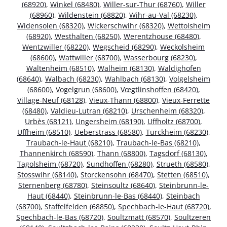
(68920)
,
Winkel (68480)
,
Willer-sur-Thur (68760)
,
Willer
(68960)
,
Wildenstein (68820)
,
Wihr-au-Val (68230)
,
Widensolen (68320)
,
Wickerschwihr (68320)
,
Wettolsheim
(68920)
,
Westhalten (68250)
,
Werentzhouse (68480)
,
Wentzwiller (68220)
,
Wegscheid (68290)
,
Weckolsheim
(68600)
,
Wattwiller (68700)
,
Wasserbourg (68230)
,
Waltenheim (68510)
,
Walheim (68130)
,
Waldighofen
(68640)
,
Walbach (68230)
,
Wahlbach (68130)
,
Volgelsheim
(68600)
,
Vogelgrun (68600)
,
Vœgtlinshoffen (68420)
,
Village-Neuf (68128)
,
Vieux-Thann (68800)
,
Vieux-Ferrette
(68480)
,
Valdieu-Lutran (68210)
,
Urschenheim (68320)
,
Urbès (68121)
,
Ungersheim (68190)
,
Uffholtz (68700)
,
Uffheim (68510)
,
Ueberstrass (68580)
,
Turckheim (68230)
,
Traubach-le-Haut (68210)
,
Traubach-le-Bas (68210)
,
Thannenkirch (68590)
,
Thann (68800)
,
Tagsdorf (68130)
,
Tagolsheim (68720)
,
Sundhoffen (68280)
,
Strueth (68580)
,
Stosswihr (68140)
,
Storckensohn (68470)
,
Stetten (68510)
,
Sternenberg (68780)
,
Steinsoultz (68640)
,
Steinbrunn-le-
Haut (68440)
,
Steinbrunn-le-Bas (68440)
,
Steinbach
(68700)
,
Staffelfelden (68850)
,
Spechbach-le-Haut (68720)
,
Spechbach-le-Bas (68720)
,
Soultzmatt (68570)
,
Soultzeren