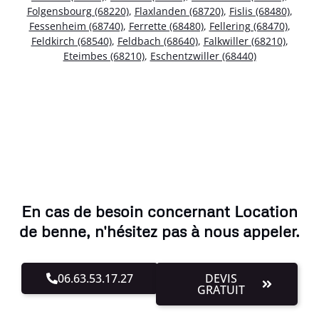
Folgensbourg (68220)
,
Flaxlanden (68720)
,
Fislis (68480)
,
Fessenheim (68740)
,
Ferrette (68480)
,
Fellering (68470)
,
Feldkirch (68540)
,
Feldbach (68640)
,
Falkwiller (68210)
,
Eteimbes (68210)
,
Eschentzwiller (68440)
En cas de besoin concernant Location
de benne, n'hésitez pas à nous appeler.
06.63.53.17.27
DEVIS
GRATUIT