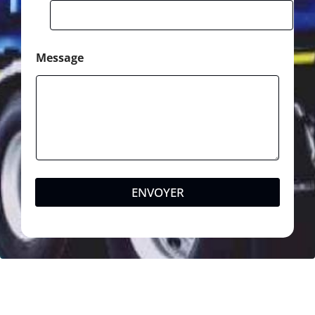
e
Message
ENVOYER