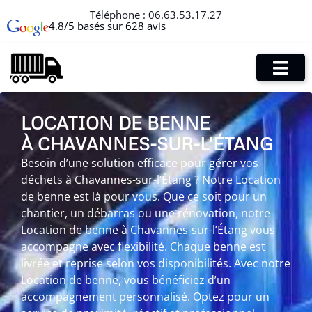
Téléphone :
06.63.53.17.27
4.8/5 basés sur 628 avis
LOCATION DE BENNE
À CHAVANNES-SUR-L’ÉTANG
Besoin d’une solution efficace pour gérer vos
déchets à Chavannes-sur-l’Étang ? Notre Location
de benne est là pour vous. Que ce soit pour un
chantier, un débarras ou une rénovation, notre
Location de benne à Chavannes-sur-l’Étang vous
accompagne avec flexibilité. Chaque benne est
livrée et reprise selon vos disponibilités. Avec notre
Location de benne, vous bénéficiez d’un
accompagnement personnalisé. Optez pour un