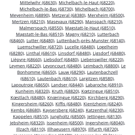
Mittelwihr (68630)
,
Michelbach-le-Haut (68220)
,
Michelbach-le-Bas (68730)
,
Michelbach (68700)
,
Meyenheim (68890)
,
Metzeral (68380)
,
Merxheim (68500)
,
Mertzen (68210)
,
Masevaux (68290)
,
Manspach (68210)
,
Malmerspach (68550)
,
Magstatt-le-Haut (68510)
,
Magstatt-le-Bas (68510)
,
Magny (68210)
,
Lutterbach
(68460)
,
Lutter (68480)
,
Luttenbach-près-Munster (68140)
,
Luemschwiller (68720)
,
Lucelle (68480)
,
Logelheim
(68280)
,
Linthal (68610)
,
Linsdorf (68480)
,
Ligsdorf (68480)
,
Lièpvre (68660)
,
Liebsdorf (68480)
,
Liebenswiller (68220)
,
Leymen (68220)
,
Levoncourt (68480)
,
Leimbach (68800)
,
Le
Bonhomme (68650)
,
Lauw (68290)
,
Lautenbachzell
(68610)
,
Lautenbach (68610)
,
Largitzen (68580)
,
Lapoutroie (68650)
,
Landser (68440)
,
Labaroche (68910)
,
Kunheim (68320)
,
Kruth (68820)
,
Kœtzingue (68510)
,
Kœstlach (68480)
,
Knœringue (68220)
,
Kirchberg (68290)
,
Kingersheim (68260)
,
Kiffis (68480)
,
Kientzheim (68240)
,
Kembs (68680)
,
Kaysersberg (68240)
,
Katzenthal (68230)
,
Kappelen (68510)
,
Jungholtz (68500)
,
Jettingen (68130)
,
Jebsheim (68320)
,
Issenheim (68500)
,
Ingersheim (68040)
,
Illzach (68110)
,
Illhaeusern (68970)
,
Illfurth (68720)
,