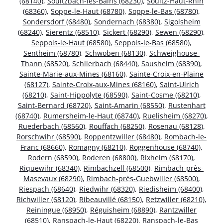
(68140)
,
Soultzbach-les-Bains (68230)
,
Soultz-Haut-Rhin
(68360)
,
Soppe-le-Haut (68780)
,
Soppe-le-Bas (68780)
,
Sondersdorf (68480)
,
Sondernach (68380)
,
Sigolsheim
(68240)
,
Sierentz (68510)
,
Sickert (68290)
,
Sewen (68290)
,
Seppois-le-Haut (68580)
,
Seppois-le-Bas (68580)
,
Sentheim (68780)
,
Schwoben (68130)
,
Schweighouse-
Thann (68520)
,
Schlierbach (68440)
,
Sausheim (68390)
,
Sainte-Marie-aux-Mines (68160)
,
Sainte-Croix-en-Plaine
(68127)
,
Sainte-Croix-aux-Mines (68160)
,
Saint-Ulrich
(68210)
,
Saint-Hippolyte (68590)
,
Saint-Cosme (68210)
,
Saint-Bernard (68720)
,
Saint-Amarin (68550)
,
Rustenhart
(68740)
,
Rumersheim-le-Haut (68740)
,
Ruelisheim (68270)
,
Ruederbach (68560)
,
Rouffach (68250)
,
Rosenau (68128)
,
Rorschwihr (68590)
,
Roppentzwiller (68480)
,
Rombach-le-
Franc (68660)
,
Romagny (68210)
,
Roggenhouse (68740)
,
Rodern (68590)
,
Roderen (68800)
,
Rixheim (68170)
,
Riquewihr (68340)
,
Rimbachzell (68500)
,
Rimbach-près-
Masevaux (68290)
,
Rimbach-près-Guebwiller (68500)
,
Riespach (68640)
,
Riedwihr (68320)
,
Riedisheim (68400)
,
Richwiller (68120)
,
Ribeauvillé (68150)
,
Retzwiller (68210)
,
Reiningue (68950)
,
Réguisheim (68890)
,
Rantzwiller
(68510)
,
Ranspach-le-Haut (68220)
,
Ranspach-le-Bas