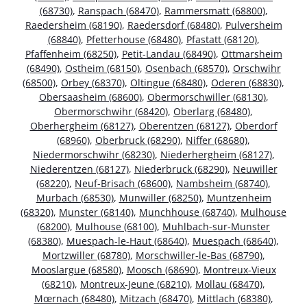
(68730)
,
Ranspach (68470)
,
Rammersmatt (68800)
,
Raedersheim (68190)
,
Raedersdorf (68480)
,
Pulversheim
(68840)
,
Pfetterhouse (68480)
,
Pfastatt (68120)
,
Pfaffenheim (68250)
,
Petit-Landau (68490)
,
Ottmarsheim
(68490)
,
Ostheim (68150)
,
Osenbach (68570)
,
Orschwihr
(68500)
,
Orbey (68370)
,
Oltingue (68480)
,
Oderen (68830)
,
Obersaasheim (68600)
,
Obermorschwiller (68130)
,
Obermorschwihr (68420)
,
Oberlarg (68480)
,
Oberhergheim (68127)
,
Oberentzen (68127)
,
Oberdorf
(68960)
,
Oberbruck (68290)
,
Niffer (68680)
,
Niedermorschwihr (68230)
,
Niederhergheim (68127)
,
Niederentzen (68127)
,
Niederbruck (68290)
,
Neuwiller
(68220)
,
Neuf-Brisach (68600)
,
Nambsheim (68740)
,
Murbach (68530)
,
Munwiller (68250)
,
Muntzenheim
(68320)
,
Munster (68140)
,
Munchhouse (68740)
,
Mulhouse
(68200)
,
Mulhouse (68100)
,
Muhlbach-sur-Munster
(68380)
,
Muespach-le-Haut (68640)
,
Muespach (68640)
,
Mortzwiller (68780)
,
Morschwiller-le-Bas (68790)
,
Mooslargue (68580)
,
Moosch (68690)
,
Montreux-Vieux
(68210)
,
Montreux-Jeune (68210)
,
Mollau (68470)
,
Mœrnach (68480)
,
Mitzach (68470)
,
Mittlach (68380)
,