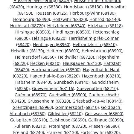
Husseren-Wesserling (68470)
,
Husseren-les-Châteaux
(68420)
,
Huningue (68330)
,
Hundsbach (68130)
,
Hunawihr
(68150)
,
Houssen (68125)
,
Horbourg-Wihr (68180)
,
Hombourg (68490)
,
Holtzwihr (68320)
,
Hohrod (68140)
,
Hochstatt (68720)
,
Hirtzfelden (68740)
,
Hirtzbach (68118)
,
Hirsingue (68560)
,
Hindlingen (68580)
,
Hettenschlag
(68600)
,
Hésingue (68220)
,
Herrlisheim-près-Colmar
(68420)
,
Henflingen (68960)
,
Helfrantzkirch (68510)
,
Heiwiller (68130)
,
Heiteren (68600)
,
Heimsbrunn (68990)
,
Heimersdorf (68560)
,
Heidwiller (68720)
,
Hégenheim
(68220)
,
Hecken (68210)
,
Hausgauen (68130)
,
Hattstatt
(68420)
,
Hartmannswiller (68500)
,
Hagenthal-le-Haut
(68220)
,
Hagenthal-le-Bas (68220)
,
Hagenbach (68210)
,
Habsheim (68440)
,
Gunsbach (68140)
,
Gundolsheim
(68250)
,
Guewenheim (68116)
,
Guevenatten (68210)
,
Guémar (68970)
,
Guebwiller (68500)
,
Gueberschwihr
(68420)
,
Grussenheim (68320)
,
Griesbach-au-Val (68140)
,
Grentzingen (68960)
,
Gommersdorf (68210)
,
Goldbach-
Altenbach (68760)
,
Gildwiller (68210)
,
Geiswasser (68600)
,
Geispitzen (68510)
,
Geishouse (68690)
,
Galfingue (68990)
,
Fulleren (68210)
,
Frœningen (68720)
,
Friesen (68580)
,
Fréland (68240)
,
Franken (68130)
,
Fortschwihr (68320)
,