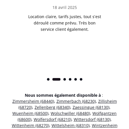
18 avril 2025
 de
Location claire, tarifs justes, tout s’est
Se
t
déroulé comme prévu. Très bon
pile
service client également.
Nous sommes également disponible à
:
Zimmersheim (68440)
,
Zimmerbach (68230)
,
Zillisheim
(68720)
,
Zellenberg (68340)
,
Zaessingue (68130)
,
Wuenheim (68500)
,
Wolschwiller (68480)
,
Wolfgantzen
(68600)
,
Wolfersdorf (68210)
,
Wittersdorf (68130)
,
Wittenheim (68270)
,
Wittelsheim (68310)
,
Wintzenheim