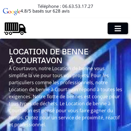
Téléphone :
06.63.53.17.27
4.8/5 basés sur 628 avis
LOCATION DE BENNE
À COURTAVON
À Courtavon, notre Location de benne vous
simplifie la vie pour tous vos projets. Pour les
particuliers comme les professionnels, notre
Location de benne à Courtavon répond à toutes les
exigences. Notre flotte de bennes est conçue pour
tous types de déchets. Le Location de benne à
Courtavon est pensé pour vous faire gagner du
temps. Optez pour un service de proximité, réactif
et professionnel.