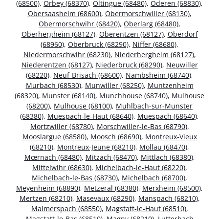
(68500)
,
Orbey (68370)
,
Oltingue (68480)
,
Oderen (68830)
,
Obersaasheim (68600)
,
Obermorschwiller (68130)
,
Obermorschwihr (68420)
,
Oberlarg (68480)
,
Oberhergheim (68127)
,
Oberentzen (68127)
,
Oberdorf
(68960)
,
Oberbruck (68290)
,
Niffer (68680)
,
Niedermorschwihr (68230)
,
Niederhergheim (68127)
,
Niederentzen (68127)
,
Niederbruck (68290)
,
Neuwiller
(68220)
,
Neuf-Brisach (68600)
,
Nambsheim (68740)
,
Murbach (68530)
,
Munwiller (68250)
,
Muntzenheim
(68320)
,
Munster (68140)
,
Munchhouse (68740)
,
Mulhouse
(68200)
,
Mulhouse (68100)
,
Muhlbach-sur-Munster
(68380)
,
Muespach-le-Haut (68640)
,
Muespach (68640)
,
Mortzwiller (68780)
,
Morschwiller-le-Bas (68790)
,
Mooslargue (68580)
,
Moosch (68690)
,
Montreux-Vieux
(68210)
,
Montreux-Jeune (68210)
,
Mollau (68470)
,
Mœrnach (68480)
,
Mitzach (68470)
,
Mittlach (68380)
,
Mittelwihr (68630)
,
Michelbach-le-Haut (68220)
,
Michelbach-le-Bas (68730)
,
Michelbach (68700)
,
Meyenheim (68890)
,
Metzeral (68380)
,
Merxheim (68500)
,
Mertzen (68210)
,
Masevaux (68290)
,
Manspach (68210)
,
Malmerspach (68550)
,
Magstatt-le-Haut (68510)
,
Magstatt-le-Bas (68510)
,
Magny (68210)
,
Lutterbach