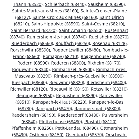
Thann (68520)
,
Schlierbach (68440)
,
Sausheim (68390)
,
Sainte-Marie-aux-Mines (68160)
,
Sainte-Croix-en-Plaine
(68127)
,
Sainte-Croix-aux-Mines (68160)
,
Saint-Ulrich
(68210)
,
Saint-Hippolyte (68590)
,
Saint-Cosme (68210)
,
Saint-Bernard (68720)
,
Saint-Amarin (68550)
,
Rustenhart
(68740)
,
Rumersheim-le-Haut (68740)
,
Ruelisheim (68270)
,
Ruederbach (68560)
,
Rouffach (68250)
,
Rosenau (68128)
,
Rorschwihr (68590)
,
Roppentzwiller (68480)
,
Rombach-le-
Franc (68660)
,
Romagny (68210)
,
Roggenhouse (68740)
,
Rodern (68590)
,
Roderen (68800)
,
Rixheim (68170)
,
Riquewihr (68340)
,
Rimbachzell (68500)
,
Rimbach-près-
Masevaux (68290)
,
Rimbach-près-Guebwiller (68500)
,
Riespach (68640)
,
Riedwihr (68320)
,
Riedisheim (68400)
,
Richwiller (68120)
,
Ribeauvillé (68150)
,
Retzwiller (68210)
,
Reiningue (68950)
,
Réguisheim (68890)
,
Rantzwiller
(68510)
,
Ranspach-le-Haut (68220)
,
Ranspach-le-Bas
(68730)
,
Ranspach (68470)
,
Rammersmatt (68800)
,
Raedersheim (68190)
,
Raedersdorf (68480)
,
Pulversheim
(68840)
,
Pfetterhouse (68480)
,
Pfastatt (68120)
,
Pfaffenheim (68250)
,
Petit-Landau (68490)
,
Ottmarsheim
(68490)
,
Ostheim (68150)
,
Osenbach (68570)
,
Orschwihr