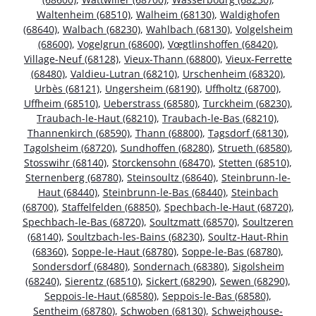
Waltenheim (68510)
,
Walheim (68130)
,
Waldighofen
(68640)
,
Walbach (68230)
,
Wahlbach (68130)
,
Volgelsheim
(68600)
,
Vogelgrun (68600)
,
Vœgtlinshoffen (68420)
,
Village-Neuf (68128)
,
Vieux-Thann (68800)
,
Vieux-Ferrette
(68480)
,
Valdieu-Lutran (68210)
,
Urschenheim (68320)
,
Urbès (68121)
,
Ungersheim (68190)
,
Uffholtz (68700)
,
Uffheim (68510)
,
Ueberstrass (68580)
,
Turckheim (68230)
,
Traubach-le-Haut (68210)
,
Traubach-le-Bas (68210)
,
Thannenkirch (68590)
,
Thann (68800)
,
Tagsdorf (68130)
,
Tagolsheim (68720)
,
Sundhoffen (68280)
,
Strueth (68580)
,
Stosswihr (68140)
,
Storckensohn (68470)
,
Stetten (68510)
,
Sternenberg (68780)
,
Steinsoultz (68640)
,
Steinbrunn-le-
Haut (68440)
,
Steinbrunn-le-Bas (68440)
,
Steinbach
(68700)
,
Staffelfelden (68850)
,
Spechbach-le-Haut (68720)
,
Spechbach-le-Bas (68720)
,
Soultzmatt (68570)
,
Soultzeren
(68140)
,
Soultzbach-les-Bains (68230)
,
Soultz-Haut-Rhin
(68360)
,
Soppe-le-Haut (68780)
,
Soppe-le-Bas (68780)
,
Sondersdorf (68480)
,
Sondernach (68380)
,
Sigolsheim
(68240)
,
Sierentz (68510)
,
Sickert (68290)
,
Sewen (68290)
,
Seppois-le-Haut (68580)
,
Seppois-le-Bas (68580)
,
Sentheim (68780)
,
Schwoben (68130)
,
Schweighouse-