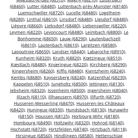
(68460)
,
Lutter (68480)
,
Luttenbach-près-Munster (68140)
,
Luemschwiller (68720)
,
Lucelle (68480)
,
Logelheim
(68280)
,
Linthal (68610)
,
Linsdorf (68480)
,
Ligsdorf (68480)
,
Lièpvre (68660)
,
Liebsdorf (68480)
,
Liebenswiller (68220)
,
Leymen (68220)
,
Levoncourt (68480)
,
Leimbach (68800)
,
Le
Bonhomme (68650)
,
Lauw (68290)
,
Lautenbachzell
(68610)
,
Lautenbach (68610)
,
Largitzen (68580)
,
Lapoutroie (68650)
,
Landser (68440)
,
Labaroche (68910)
,
Kunheim (68320)
,
Kruth (68820)
,
Kœtzingue (68510)
,
Kœstlach (68480)
,
Knœringue (68220)
,
Kirchberg (68290)
,
Kingersheim (68260)
,
Kiffis (68480)
,
Kientzheim (68240)
,
Kembs (68680)
,
Kaysersberg (68240)
,
Katzenthal (68230)
,
Kappelen (68510)
,
Jungholtz (68500)
,
Jettingen (68130)
,
Jebsheim (68320)
,
Issenheim (68500)
,
Ingersheim (68040)
,
Illzach (68110)
,
Illhaeusern (68970)
,
Illfurth (68720)
,
Husseren-Wesserling (68470)
,
Husseren-les-Châteaux
(68420)
,
Huningue (68330)
,
Hundsbach (68130)
,
Hunawihr
(68150)
,
Houssen (68125)
,
Horbourg-Wihr (68180)
,
Hombourg (68490)
,
Holtzwihr (68320)
,
Hohrod (68140)
,
Hochstatt (68720)
,
Hirtzfelden (68740)
,
Hirtzbach (68118)
,
Hirsingue (68560)
,
Hindlingen (68580)
,
Hettenschlag