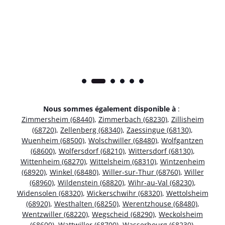
Nous sommes également disponible à
:
Zimmersheim (68440)
,
Zimmerbach (68230)
,
Zillisheim
(68720)
,
Zellenberg (68340)
,
Zaessingue (68130)
,
Wuenheim (68500)
,
Wolschwiller (68480)
,
Wolfgantzen
(68600)
,
Wolfersdorf (68210)
,
Wittersdorf (68130)
,
Wittenheim (68270)
,
Wittelsheim (68310)
,
Wintzenheim
(68920)
,
Winkel (68480)
,
Willer-sur-Thur (68760)
,
Willer
(68960)
,
Wildenstein (68820)
,
Wihr-au-Val (68230)
,
Widensolen (68320)
,
Wickerschwihr (68320)
,
Wettolsheim
(68920)
,
Westhalten (68250)
,
Werentzhouse (68480)
,
Wentzwiller (68220)
,
Wegscheid (68290)
,
Weckolsheim
(68600)
,
Wattwiller (68700)
,
Wasserbourg (68230)
,