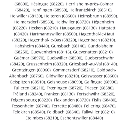
(68600)
,
Hésingue (68220)
,
Herrlisheim-près-Colmar
(68420)
,
Henflingen (68960)
,
Helfrantzkirch (68510)
,
Heiwiller (68130)
,
Heiteren (68600)
,
Heimsbrunn (68990)
,
Heimersdorf (68560)
,
Heidwiller (68720)
,
Hégenheim
(68220)
,
Hecken (68210)
,
Hausgauen (68130)
,
Hattstatt
(68420)
,
Hartmannswiller (68500)
,
Hagenthal-le-Haut
(68220)
,
Hagenthal-le-Bas (68220)
,
Hagenbach (68210)
,
Habsheim (68440)
,
Gunsbach (68140)
,
Gundolsheim
(68250)
,
Guewenheim (68116)
,
Guevenatten (68210)
,
Guémar (68970)
,
Guebwiller (68500)
,
Gueberschwihr
(68420)
,
Grussenheim (68320)
,
Griesbach-au-Val (68140)
,
Grentzingen (68960)
,
Gommersdorf (68210)
,
Goldbach-
Altenbach (68760)
,
Gildwiller (68210)
,
Geiswasser (68600)
,
Geispitzen (68510)
,
Geishouse (68690)
,
Galfingue (68990)
,
Fulleren (68210)
,
Frœningen (68720)
,
Friesen (68580)
,
Fréland (68240)
,
Franken (68130)
,
Fortschwihr (68320)
,
Folgensbourg (68220)
,
Flaxlanden (68720)
,
Fislis (68480)
,
Fessenheim (68740)
,
Ferrette (68480)
,
Fellering (68470)
,
Feldkirch (68540)
,
Feldbach (68640)
,
Falkwiller (68210)
,
Eteimbes (68210)
,
Eschentzwiller (68440)