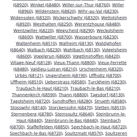
(68920)
,
Winkel (68480)
,
Willer-sur-Thur (68760)
,
Willer
(68960)
,
Wildenstein (68820)
,
Wihr-au-Val (68230)
,
Widensolen (68320)
,
Wickerschwihr (68320)
,
Wettolsheim
(68920)
,
Westhalten (68250)
,
Werentzhouse (68480)
,
Wentzwiller (68220)
,
Wegscheid (68290)
,
Weckolsheim
(68600)
,
Wattwiller (68700)
,
Wasserbourg (68230)
,
Waltenheim (68510)
,
Walheim (68130)
,
Waldighofen
(68640)
,
Walbach (68230)
,
Wahlbach (68130)
,
Volgelsheim
(68600)
,
Vogelgrun (68600)
,
Vœgtlinshoffen (68420)
,
Village-Neuf (68128)
,
Vieux-Thann (68800)
,
Vieux-Ferrette
(68480)
,
Valdieu-Lutran (68210)
,
Urschenheim (68320)
,
Urbès (68121)
,
Ungersheim (68190)
,
Uffholtz (68700)
,
Uffheim (68510)
,
Ueberstrass (68580)
,
Turckheim (68230)
,
Traubach-le-Haut (68210)
,
Traubach-le-Bas (68210)
,
Thannenkirch (68590)
,
Thann (68800)
,
Tagsdorf (68130)
,
Tagolsheim (68720)
,
Sundhoffen (68280)
,
Strueth (68580)
,
Stosswihr (68140)
,
Storckensohn (68470)
,
Stetten (68510)
,
Sternenberg (68780)
,
Steinsoultz (68640)
,
Steinbrunn-le-
Haut (68440)
,
Steinbrunn-le-Bas (68440)
,
Steinbach
(68700)
,
Staffelfelden (68850)
,
Spechbach-le-Haut (68720)
,
Spechbach-le-Bas (68720)
,
Soultzmatt (68570)
,
Soultzeren