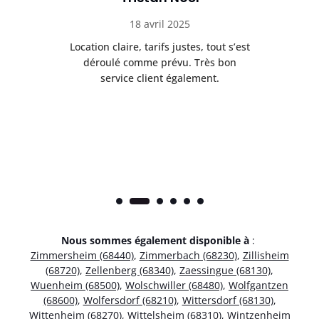
18 avril 2025
 de
Location claire, tarifs justes, tout s’est
Se
t
déroulé comme prévu. Très bon
pile
service client également.
Nous sommes également disponible à
:
Zimmersheim (68440)
,
Zimmerbach (68230)
,
Zillisheim
(68720)
,
Zellenberg (68340)
,
Zaessingue (68130)
,
Wuenheim (68500)
,
Wolschwiller (68480)
,
Wolfgantzen
(68600)
,
Wolfersdorf (68210)
,
Wittersdorf (68130)
,
Wittenheim (68270)
,
Wittelsheim (68310)
,
Wintzenheim