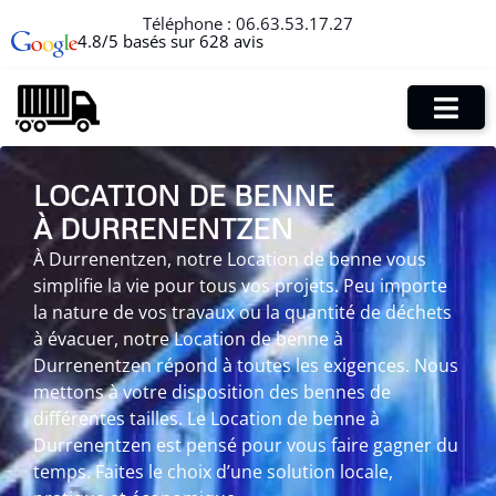
Téléphone :
06.63.53.17.27
4.8/5 basés sur 628 avis
LOCATION DE BENNE
À DURRENENTZEN
À Durrenentzen, notre Location de benne vous
simplifie la vie pour tous vos projets. Peu importe
la nature de vos travaux ou la quantité de déchets
à évacuer, notre Location de benne à
Durrenentzen répond à toutes les exigences. Nous
mettons à votre disposition des bennes de
différentes tailles. Le Location de benne à
Durrenentzen est pensé pour vous faire gagner du
temps. Faites le choix d’une solution locale,