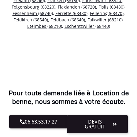
Fréland (68240)
,
Franken (68130)
,
Fortschwihr (68320)
,
Folgensbourg (68220)
,
Flaxlanden (68720)
,
Fislis (68480)
,
Fessenheim (68740)
,
Ferrette (68480)
,
Fellering (68470)
,
Feldkirch (68540)
,
Feldbach (68640)
,
Falkwiller (68210)
,
Eteimbes (68210)
,
Eschentzwiller (68440)
Pour toute demande liée à Location de
benne, nous sommes à votre écoute.
06.63.53.17.27
DEVIS
GRATUIT