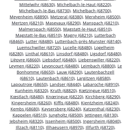
Mittelwihr (68630)
,
Michelbach-le-Haut (68220)
,
Michelbach-le-Bas (68730)
,
Michelbach (68700)
,
Meyenheim (68890)
,
Metzeral (68380)
,
Merxheim (68500)
,
Mertzen (68210)
,
Masevaux (68290)
,
Manspach (68210)
,
Malmerspach (68550)
,
Magstatt-le-Haut (68510)
,
Magstatt-le-Bas (68510)
,
Magny (68210)
,
Lutterbach
(68460)
,
Lutter (68480)
,
Luttenbach-près-Munster (68140)
,
Luemschwiller (68720)
,
Lucelle (68480)
,
Logelheim
(68280)
,
Linthal (68610)
,
Linsdorf (68480)
,
Ligsdorf (68480)
,
Lièpvre (68660)
,
Liebsdorf (68480)
,
Liebenswiller (68220)
,
Leymen (68220)
,
Levoncourt (68480)
,
Leimbach (68800)
,
Le
Bonhomme (68650)
,
Lauw (68290)
,
Lautenbachzell
(68610)
,
Lautenbach (68610)
,
Largitzen (68580)
,
Lapoutroie (68650)
,
Landser (68440)
,
Labaroche (68910)
,
Kunheim (68320)
,
Kruth (68820)
,
Kœtzingue (68510)
,
Kœstlach (68480)
,
Knœringue (68220)
,
Kirchberg (68290)
,
Kingersheim (68260)
,
Kiffis (68480)
,
Kientzheim (68240)
,
Kembs (68680)
,
Kaysersberg (68240)
,
Katzenthal (68230)
,
Kappelen (68510)
,
Jungholtz (68500)
,
Jettingen (68130)
,
Jebsheim (68320)
,
Issenheim (68500)
,
Ingersheim (68040)
,
Illzach (68110)
,
Illhaeusern (68970)
,
Illfurth (68720)
,