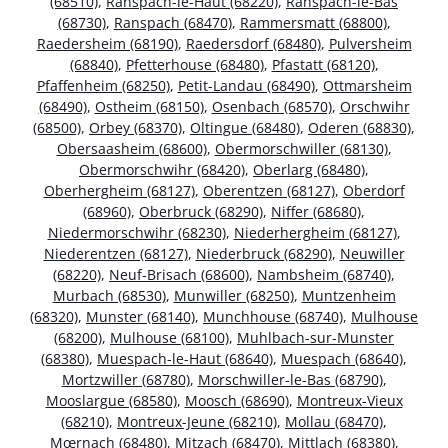
(68510)
,
Ranspach-le-Haut (68220)
,
Ranspach-le-Bas
(68730)
,
Ranspach (68470)
,
Rammersmatt (68800)
,
Raedersheim (68190)
,
Raedersdorf (68480)
,
Pulversheim
(68840)
,
Pfetterhouse (68480)
,
Pfastatt (68120)
,
Pfaffenheim (68250)
,
Petit-Landau (68490)
,
Ottmarsheim
(68490)
,
Ostheim (68150)
,
Osenbach (68570)
,
Orschwihr
(68500)
,
Orbey (68370)
,
Oltingue (68480)
,
Oderen (68830)
,
Obersaasheim (68600)
,
Obermorschwiller (68130)
,
Obermorschwihr (68420)
,
Oberlarg (68480)
,
Oberhergheim (68127)
,
Oberentzen (68127)
,
Oberdorf
(68960)
,
Oberbruck (68290)
,
Niffer (68680)
,
Niedermorschwihr (68230)
,
Niederhergheim (68127)
,
Niederentzen (68127)
,
Niederbruck (68290)
,
Neuwiller
(68220)
,
Neuf-Brisach (68600)
,
Nambsheim (68740)
,
Murbach (68530)
,
Munwiller (68250)
,
Muntzenheim
(68320)
,
Munster (68140)
,
Munchhouse (68740)
,
Mulhouse
(68200)
,
Mulhouse (68100)
,
Muhlbach-sur-Munster
(68380)
,
Muespach-le-Haut (68640)
,
Muespach (68640)
,
Mortzwiller (68780)
,
Morschwiller-le-Bas (68790)
,
Mooslargue (68580)
,
Moosch (68690)
,
Montreux-Vieux
(68210)
,
Montreux-Jeune (68210)
,
Mollau (68470)
,
Mœrnach (68480)
,
Mitzach (68470)
,
Mittlach (68380)
,