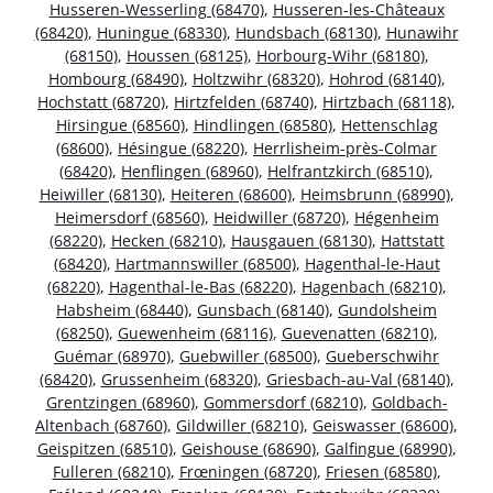
Husseren-Wesserling (68470)
,
Husseren-les-Châteaux
(68420)
,
Huningue (68330)
,
Hundsbach (68130)
,
Hunawihr
(68150)
,
Houssen (68125)
,
Horbourg-Wihr (68180)
,
Hombourg (68490)
,
Holtzwihr (68320)
,
Hohrod (68140)
,
Hochstatt (68720)
,
Hirtzfelden (68740)
,
Hirtzbach (68118)
,
Hirsingue (68560)
,
Hindlingen (68580)
,
Hettenschlag
(68600)
,
Hésingue (68220)
,
Herrlisheim-près-Colmar
(68420)
,
Henflingen (68960)
,
Helfrantzkirch (68510)
,
Heiwiller (68130)
,
Heiteren (68600)
,
Heimsbrunn (68990)
,
Heimersdorf (68560)
,
Heidwiller (68720)
,
Hégenheim
(68220)
,
Hecken (68210)
,
Hausgauen (68130)
,
Hattstatt
(68420)
,
Hartmannswiller (68500)
,
Hagenthal-le-Haut
(68220)
,
Hagenthal-le-Bas (68220)
,
Hagenbach (68210)
,
Habsheim (68440)
,
Gunsbach (68140)
,
Gundolsheim
(68250)
,
Guewenheim (68116)
,
Guevenatten (68210)
,
Guémar (68970)
,
Guebwiller (68500)
,
Gueberschwihr
(68420)
,
Grussenheim (68320)
,
Griesbach-au-Val (68140)
,
Grentzingen (68960)
,
Gommersdorf (68210)
,
Goldbach-
Altenbach (68760)
,
Gildwiller (68210)
,
Geiswasser (68600)
,
Geispitzen (68510)
,
Geishouse (68690)
,
Galfingue (68990)
,
Fulleren (68210)
,
Frœningen (68720)
,
Friesen (68580)
,