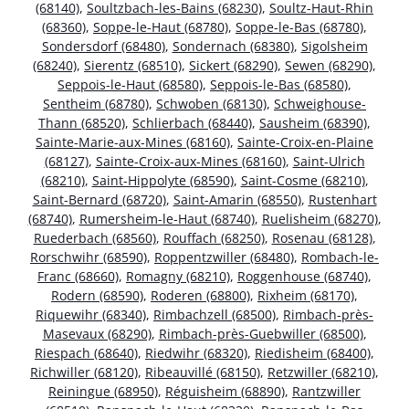
(68140)
,
Soultzbach-les-Bains (68230)
,
Soultz-Haut-Rhin
(68360)
,
Soppe-le-Haut (68780)
,
Soppe-le-Bas (68780)
,
Sondersdorf (68480)
,
Sondernach (68380)
,
Sigolsheim
(68240)
,
Sierentz (68510)
,
Sickert (68290)
,
Sewen (68290)
,
Seppois-le-Haut (68580)
,
Seppois-le-Bas (68580)
,
Sentheim (68780)
,
Schwoben (68130)
,
Schweighouse-
Thann (68520)
,
Schlierbach (68440)
,
Sausheim (68390)
,
Sainte-Marie-aux-Mines (68160)
,
Sainte-Croix-en-Plaine
(68127)
,
Sainte-Croix-aux-Mines (68160)
,
Saint-Ulrich
(68210)
,
Saint-Hippolyte (68590)
,
Saint-Cosme (68210)
,
Saint-Bernard (68720)
,
Saint-Amarin (68550)
,
Rustenhart
(68740)
,
Rumersheim-le-Haut (68740)
,
Ruelisheim (68270)
,
Ruederbach (68560)
,
Rouffach (68250)
,
Rosenau (68128)
,
Rorschwihr (68590)
,
Roppentzwiller (68480)
,
Rombach-le-
Franc (68660)
,
Romagny (68210)
,
Roggenhouse (68740)
,
Rodern (68590)
,
Roderen (68800)
,
Rixheim (68170)
,
Riquewihr (68340)
,
Rimbachzell (68500)
,
Rimbach-près-
Masevaux (68290)
,
Rimbach-près-Guebwiller (68500)
,
Riespach (68640)
,
Riedwihr (68320)
,
Riedisheim (68400)
,
Richwiller (68120)
,
Ribeauvillé (68150)
,
Retzwiller (68210)
,
Reiningue (68950)
,
Réguisheim (68890)
,
Rantzwiller