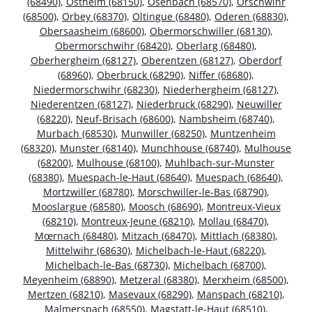
(68490)
,
Ostheim (68150)
,
Osenbach (68570)
,
Orschwihr
(68500)
,
Orbey (68370)
,
Oltingue (68480)
,
Oderen (68830)
,
Obersaasheim (68600)
,
Obermorschwiller (68130)
,
Obermorschwihr (68420)
,
Oberlarg (68480)
,
Oberhergheim (68127)
,
Oberentzen (68127)
,
Oberdorf
(68960)
,
Oberbruck (68290)
,
Niffer (68680)
,
Niedermorschwihr (68230)
,
Niederhergheim (68127)
,
Niederentzen (68127)
,
Niederbruck (68290)
,
Neuwiller
(68220)
,
Neuf-Brisach (68600)
,
Nambsheim (68740)
,
Murbach (68530)
,
Munwiller (68250)
,
Muntzenheim
(68320)
,
Munster (68140)
,
Munchhouse (68740)
,
Mulhouse
(68200)
,
Mulhouse (68100)
,
Muhlbach-sur-Munster
(68380)
,
Muespach-le-Haut (68640)
,
Muespach (68640)
,
Mortzwiller (68780)
,
Morschwiller-le-Bas (68790)
,
Mooslargue (68580)
,
Moosch (68690)
,
Montreux-Vieux
(68210)
,
Montreux-Jeune (68210)
,
Mollau (68470)
,
Mœrnach (68480)
,
Mitzach (68470)
,
Mittlach (68380)
,
Mittelwihr (68630)
,
Michelbach-le-Haut (68220)
,
Michelbach-le-Bas (68730)
,
Michelbach (68700)
,
Meyenheim (68890)
,
Metzeral (68380)
,
Merxheim (68500)
,
Mertzen (68210)
,
Masevaux (68290)
,
Manspach (68210)
,
Malmerspach (68550)
,
Magstatt-le-Haut (68510)
,