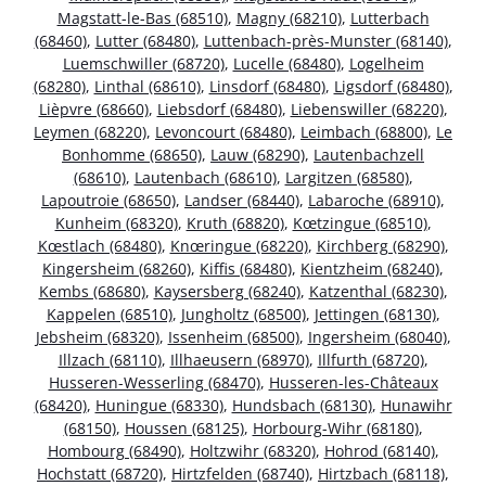
Magstatt-le-Bas (68510)
,
Magny (68210)
,
Lutterbach
(68460)
,
Lutter (68480)
,
Luttenbach-près-Munster (68140)
,
Luemschwiller (68720)
,
Lucelle (68480)
,
Logelheim
(68280)
,
Linthal (68610)
,
Linsdorf (68480)
,
Ligsdorf (68480)
,
Lièpvre (68660)
,
Liebsdorf (68480)
,
Liebenswiller (68220)
,
Leymen (68220)
,
Levoncourt (68480)
,
Leimbach (68800)
,
Le
Bonhomme (68650)
,
Lauw (68290)
,
Lautenbachzell
(68610)
,
Lautenbach (68610)
,
Largitzen (68580)
,
Lapoutroie (68650)
,
Landser (68440)
,
Labaroche (68910)
,
Kunheim (68320)
,
Kruth (68820)
,
Kœtzingue (68510)
,
Kœstlach (68480)
,
Knœringue (68220)
,
Kirchberg (68290)
,
Kingersheim (68260)
,
Kiffis (68480)
,
Kientzheim (68240)
,
Kembs (68680)
,
Kaysersberg (68240)
,
Katzenthal (68230)
,
Kappelen (68510)
,
Jungholtz (68500)
,
Jettingen (68130)
,
Jebsheim (68320)
,
Issenheim (68500)
,
Ingersheim (68040)
,
Illzach (68110)
,
Illhaeusern (68970)
,
Illfurth (68720)
,
Husseren-Wesserling (68470)
,
Husseren-les-Châteaux
(68420)
,
Huningue (68330)
,
Hundsbach (68130)
,
Hunawihr
(68150)
,
Houssen (68125)
,
Horbourg-Wihr (68180)
,
Hombourg (68490)
,
Holtzwihr (68320)
,
Hohrod (68140)
,
Hochstatt (68720)
,
Hirtzfelden (68740)
,
Hirtzbach (68118)
,