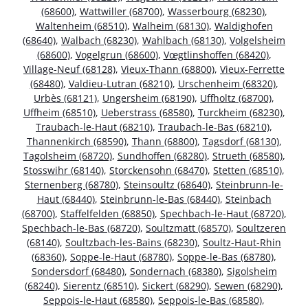
(68600)
,
Wattwiller (68700)
,
Wasserbourg (68230)
,
Waltenheim (68510)
,
Walheim (68130)
,
Waldighofen
(68640)
,
Walbach (68230)
,
Wahlbach (68130)
,
Volgelsheim
(68600)
,
Vogelgrun (68600)
,
Vœgtlinshoffen (68420)
,
Village-Neuf (68128)
,
Vieux-Thann (68800)
,
Vieux-Ferrette
(68480)
,
Valdieu-Lutran (68210)
,
Urschenheim (68320)
,
Urbès (68121)
,
Ungersheim (68190)
,
Uffholtz (68700)
,
Uffheim (68510)
,
Ueberstrass (68580)
,
Turckheim (68230)
,
Traubach-le-Haut (68210)
,
Traubach-le-Bas (68210)
,
Thannenkirch (68590)
,
Thann (68800)
,
Tagsdorf (68130)
,
Tagolsheim (68720)
,
Sundhoffen (68280)
,
Strueth (68580)
,
Stosswihr (68140)
,
Storckensohn (68470)
,
Stetten (68510)
,
Sternenberg (68780)
,
Steinsoultz (68640)
,
Steinbrunn-le-
Haut (68440)
,
Steinbrunn-le-Bas (68440)
,
Steinbach
(68700)
,
Staffelfelden (68850)
,
Spechbach-le-Haut (68720)
,
Spechbach-le-Bas (68720)
,
Soultzmatt (68570)
,
Soultzeren
(68140)
,
Soultzbach-les-Bains (68230)
,
Soultz-Haut-Rhin
(68360)
,
Soppe-le-Haut (68780)
,
Soppe-le-Bas (68780)
,
Sondersdorf (68480)
,
Sondernach (68380)
,
Sigolsheim
(68240)
,
Sierentz (68510)
,
Sickert (68290)
,
Sewen (68290)
,
Seppois-le-Haut (68580)
,
Seppois-le-Bas (68580)
,