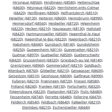
Hirsingue (68560)
,
Hindlingen (68580)
,
Hettenschlag
(68600)
,
Hésingue (68220)
,
Herrlisheim-près-Colmar
(68420)
,
Henflingen (68960)
,
Helfrantzkirch (68510)
,
Heiwiller (68130)
,
Heiteren (68600)
,
Heimsbrunn (68990)
,
Heimersdorf (68560)
,
Heidwiller (68720)
,
Hégenheim
(68220)
,
Hecken (68210)
,
Hausgauen (68130)
,
Hattstatt
(68420)
,
Hartmannswiller (68500)
,
Hagenthal-le-Haut
(68220)
,
Hagenthal-le-Bas (68220)
,
Hagenbach (68210)
,
Habsheim (68440)
,
Gunsbach (68140)
,
Gundolsheim
(68250)
,
Guewenheim (68116)
,
Guevenatten (68210)
,
Guémar (68970)
,
Guebwiller (68500)
,
Gueberschwihr
(68420)
,
Grussenheim (68320)
,
Griesbach-au-Val (68140)
,
Grentzingen (68960)
,
Gommersdorf (68210)
,
Goldbach-
Altenbach (68760)
,
Gildwiller (68210)
,
Geiswasser (68600)
,
Geispitzen (68510)
,
Geishouse (68690)
,
Galfingue (68990)
,
Fulleren (68210)
,
Frœningen (68720)
,
Friesen (68580)
,
Fréland (68240)
,
Franken (68130)
,
Fortschwihr (68320)
,
Folgensbourg (68220)
,
Flaxlanden (68720)
,
Fislis (68480)
,
Fessenheim (68740)
,
Ferrette (68480)
,
Fellering (68470)
,
Feldkirch (68540)
,
Feldbach (68640)
,
Falkwiller (68210)
,
Eteimbes (68210)
,
Eschentzwiller (68440)