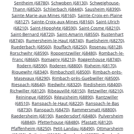
Sentheim (68780)
,
Schwoben (68130)
,
Schweighouse-
Thann (68520)
,
Schlierbach (68440)
,
Sausheim (68390)
,
Sainte-Marie-aux-Mines (68160)
,
Sainte-Croix-en-Plaine
(68127)
,
Sainte-Croix-aux-Mines (68160)
,
Saint-Ulrich
(68210)
,
Saint-Hippolyte (68590)
,
Saint-Cosme (68210)
,
Saint-Bernard (68720)
,
Saint-Amarin (68550)
,
Rustenhart
(68740)
,
Rumersheim-le-Haut (68740)
,
Ruelisheim (68270)
,
Ruederbach (68560)
,
Rouffach (68250)
,
Rosenau (68128)
,
Rorschwihr (68590)
,
Roppentzwiller (68480)
,
Rombach-le-
Franc (68660)
,
Romagny (68210)
,
Roggenhouse (68740)
,
Rodern (68590)
,
Roderen (68800)
,
Rixheim (68170)
,
Riquewihr (68340)
,
Rimbachzell (68500)
,
Rimbach-près-
Masevaux (68290)
,
Rimbach-près-Guebwiller (68500)
,
Riespach (68640)
,
Riedwihr (68320)
,
Riedisheim (68400)
,
Richwiller (68120)
,
Ribeauvillé (68150)
,
Retzwiller (68210)
,
Reiningue (68950)
,
Réguisheim (68890)
,
Rantzwiller
(68510)
,
Ranspach-le-Haut (68220)
,
Ranspach-le-Bas
(68730)
,
Ranspach (68470)
,
Rammersmatt (68800)
,
Raedersheim (68190)
,
Raedersdorf (68480)
,
Pulversheim
(68840)
,
Pfetterhouse (68480)
,
Pfastatt (68120)
,
Pfaffenheim (68250)
,
Petit-Landau (68490)
,
Ottmarsheim