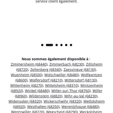
service client également.
Nous sommes également disponible à
:
Zimmersheim (68440)
,
Zimmerbach (68230)
,
Zillisheim
(68720)
,
Zellenberg (68340)
,
Zaessingue (68130)
,
Wuenheim (68500)
,
Wolschwiller (68480)
,
Wolfgantzen
(68600)
,
Wolfersdorf (68210)
,
Wittersdorf (68130)
,
Wittenheim (68270)
,
Wittelsheim (68310)
,
Wintzenheim
(68920)
,
Winkel (68480)
,
Willer-sur-Thur (68760)
,
Willer
(68960)
,
Wildenstein (68820)
,
Wihr-au-Val (68230)
,
Widensolen (68320)
,
Wickerschwihr (68320)
,
Wettolsheim
(68920)
,
Westhalten (68250)
,
Werentzhouse (68480)
,
Wentzwiller (68220)
,
Wegscheid (68290)
,
Weckolsheim