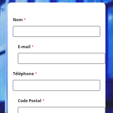
*
Nom
*
*
*
E-mail
*
Téléphone
*
Code Postal
*