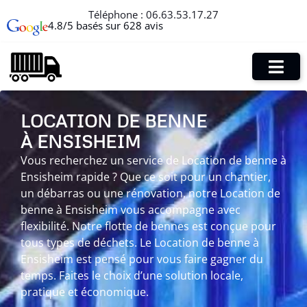
Téléphone :
06.63.53.17.27
4.8/5 basés sur 628 avis
LOCATION DE BENNE
À ENSISHEIM
Vous recherchez un service de Location de benne à
Ensisheim rapide ? Que ce soit pour un chantier,
un débarras ou une rénovation, notre Location de
benne à Ensisheim vous accompagne avec
flexibilité. Notre flotte de bennes est conçue pour
tous types de déchets. Le Location de benne à
Ensisheim est pensé pour vous faire gagner du
temps. Faites le choix d’une solution locale,
pratique et économique.